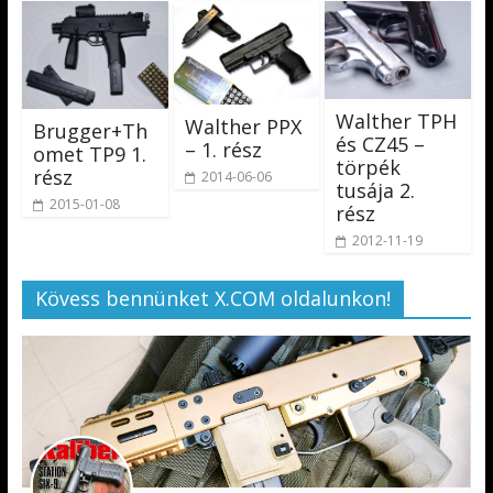
Walther TPH
Walther PPX
Brugger+Th
és CZ45 –
– 1. rész
omet TP9 1.
törpék
rész
2014-06-06
tusája 2.
2015-01-08
rész
2012-11-19
Kövess bennünket X.COM oldalunkon!