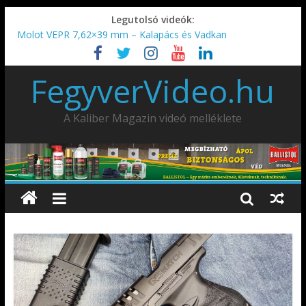
Legutolsó videók:
Molot VEPR 7,62×39 mm – Kalapács és Vadkan
IDÉN IS INDUL: Fegyvertervező- és gyártó szakmérnöki,
illetve szakspecialista képzés!!!
FegyverVideo.hu
IWA2026 – Puskák 1. rész
Ardesa Patriot “FAPADOS” .45 elöltöltő perkussziós pisztoly
AMD-65 oktató METSZET
A Kaliber Magazin videó melléklete