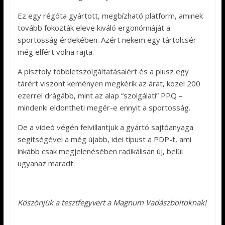
Ez egy régóta gyártott, megbízható platform, aminek
tovább fokozták eleve kiváló ergonómiáját a
sportosság érdekében. Azért nekem egy tártölcsér
még elfért volna rajta.
A pisztoly többletszolgáltatásaiért és a plusz egy
tárért viszont keményen megkérik az árat, közel 200
ezerrel drágább, mint az alap “szolgálati” PPQ –
mindenki eldöntheti megér-e ennyit a sportosság.
De a videó végén felvillantjuk a gyártó sajtóanyaga
segítségével a még újabb, idei típust a PDP-t, ami
inkább csak megjelenésében radikálisan új, belül
ugyanaz maradt.
Köszönjük a tesztfegyvert a Magnum Vadászboltoknak!