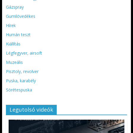
Gázspray
Gumilövedékes
Hírek
Humán teszt
Kiállítás
Légfegyver, airsoft
Muzeális
Pisztoly, revolver
Puska, karabély
Sörétespuska
Legutolsó videók