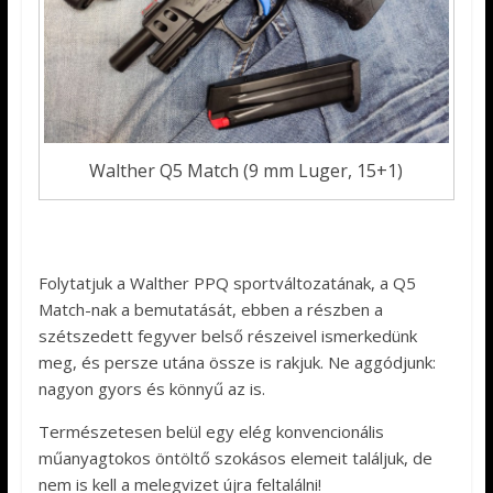
Walther Q5 Match (9 mm Luger, 15+1)
Folytatjuk a Walther PPQ sportváltozatának, a Q5
Match-nak a bemutatását, ebben a részben a
szétszedett fegyver belső részeivel ismerkedünk
meg, és persze utána össze is rakjuk. Ne aggódjunk:
nagyon gyors és könnyű az is.
Természetesen belül egy elég konvencionális
műanyagtokos öntöltő szokásos elemeit találjuk, de
nem is kell a melegvizet újra feltalálni!