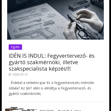
Egyéb
IDÉN IS INDUL: Fegyvertervező- és
gyártó szakmérnöki, illetve
szakspecialista képzés!!!
2026-07-31
Érdekel a védelmi ipar és a fegyvertervezés mérnöki
oldala? Az IJAT idén is elindítja a Fegyvertervező- és
gyártó szakmérnöki,