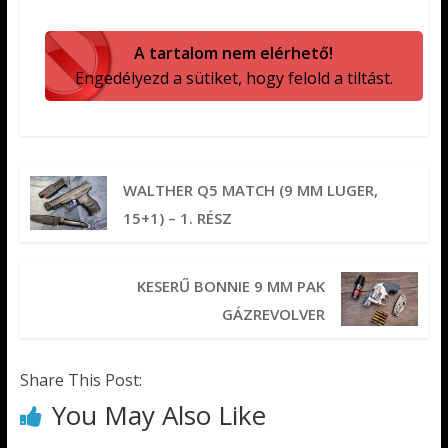
A tartalom nem elérhető!
Engedélyezd a sütiket, hogy felold a tiltást.
WALTHER Q5 MATCH (9 MM LUGER,
15+1) – 1. RÉSZ
KESERŰ BONNIE 9 MM PAK
GÁZREVOLVER
Share This Post:
You May Also Like