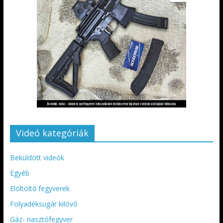
Videó kategóriák
Beküldött videók
Egyéb
Elöltöltő fegyverek
Folyadéksugár kilövő
Gáz- riasztófegyver