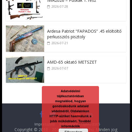
IWA2026 – Puskák 1. rész
2026-07-28
Ardesa Patriot “FAPADOS” .45 elöltöltő
perkussziós pisztoly
2026-07-21
AMD-65 oktató METSZET
2026-07-07
Adatvédelmi
tájékoztatónkban
megtalálod, hogyan
gondoskodunk adataid
védelméről. Oldalainkon
HTTP-sütiket használunk a
jobb működésért.
További
Impresszum
Adatvédelmi tájékoztató
információk
Copyright © 2010 - 2026
FegyverVideo.hu
. Minden jog