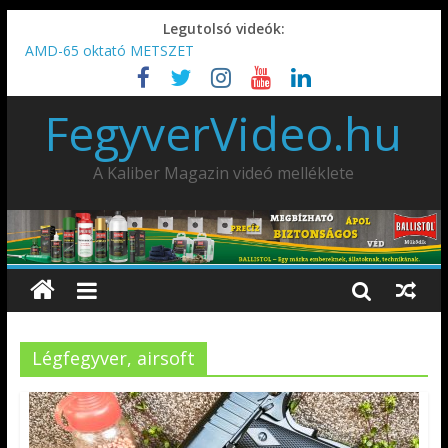
Legutolsó videók:
AMD-65 oktató METSZET
Umarex TPX50 .50 paintball/pepperball/traumatikus marker
IDÉN IS INDUL: Fegyvertervező- és gyártó szakmérnöki,
FegyverVideo.hu
illetve szakspecialista képzés!!!
IWA2026 – Puskák 1. rész
Ardesa Patriot “FAPADOS” .45 elöltöltő perkussziós pisztoly
A Kaliber Magazin videó melléklete
Légfegyver, airsoft