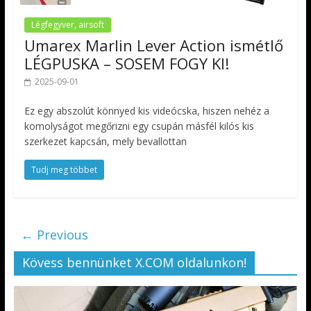
Légfegyver, airsoft
Umarex Marlin Lever Action ismétlő
LÉGPUSKA – SOSEM FOGY KI!
2025-09-01
Ez egy abszolút könnyed kis videócska, hiszen nehéz a
komolyságot megőrizni egy csupán másfél kilós kis
szerkezet kapcsán, mely bevallottan
Tudj meg többet
← Previous
Kövess bennünket X.COM oldalunkon!