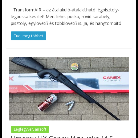
TransformAIR – az átalakuló-átalakítható légpisztoly-
légpuska készlet! Mert lehet puska, rövid karabély,
pisztoly, egylövetű és többlövetű is. Ja, és hangtompító
Tudj meg többet
Légfegyver, airsoft