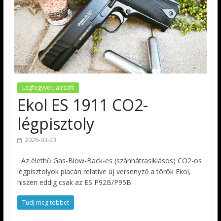
Légfegyver, airsoft
Ekol ES 1911 CO2-
légpisztoly
2026-03-23
Az élethű Gas-Blow-Back-es (szánhátrasiklásos) CO2-os
légpisztolyok piacán relatíve új versenyző a török Ekol,
hiszen eddig csak az ES P92B/P95B
Tudj meg többet