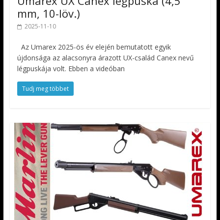
Umarex UX Canex légpuska (4,5
mm, 10-löv.)
2025-11-10
Az Umarex 2025-ös év elején bemutatott egyik
újdonsága az alacsonyra árazott UX-család Canex nevű
légpuskája volt. Ebben a videóban
Tudj meg többet