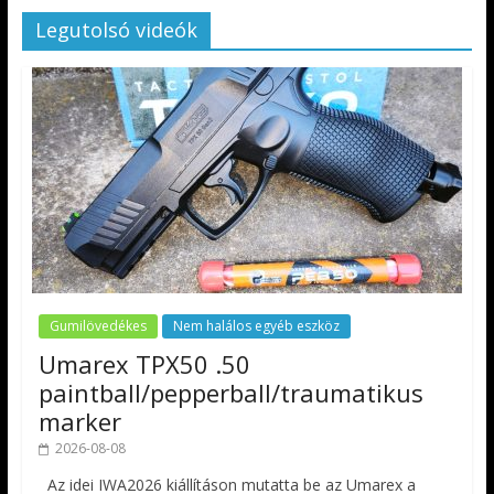
Legutolsó videók
Gumilövedékes
Nem halálos egyéb eszköz
Umarex TPX50 .50
paintball/pepperball/traumatikus
marker
2026-08-08
Az idei IWA2026 kiállításon mutatta be az Umarex a