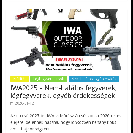
Kiállítás
Légfegyver, airsoft
Nem halálos egyéb eszköz
IWA2025 – Nem-halálos fegyverek,
légfegyverek, egyéb érdekességek
2026-01-12
Az utolsó 2025-ös IWA videórész átcsúszott a 2026-os év
elejére, de ennek haszna, hogy időközben néhány típus,
ami itt újdonságként