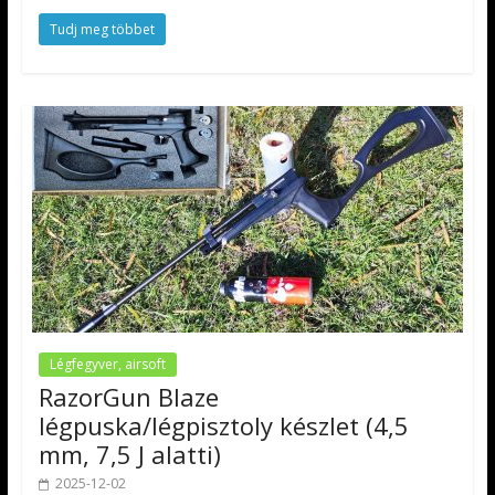
Tudj meg többet
Légfegyver, airsoft
RazorGun Blaze
légpuska/légpisztoly készlet (4,5
mm, 7,5 J alatti)
2025-12-02