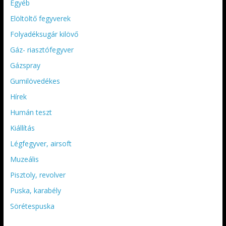
Egyéb
Elöltöltő fegyverek
Folyadéksugár kilövő
Gáz- riasztófegyver
Gázspray
Gumilövedékes
Hírek
Humán teszt
Kiállítás
Légfegyver, airsoft
Muzeális
Pisztoly, revolver
Puska, karabély
Sörétespuska