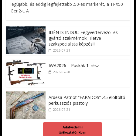
legújabb, és eddig legfejlettebb .50-es markerét, a TPX50
Gen2-t. A
IDÉN IS INDUL: Fegyvertervező- és
gyártó szakmérnöki, illetve
szakspecialista képzés!!!
2026-07-31
IWA2026 – Puskák 1. rész
2026-07-28
Ardesa Patriot “FAPADOS” .45 elöltöltő
perkussziós pisztoly
2026-07-21
Adatvédelmi
tájékoztatónkban