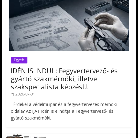
Egyéb
IDÉN IS INDUL: Fegyvertervező- és
gyártó szakmérnöki, illetve
szakspecialista képzés!!!
2026-07-31
Érdekel a védelmi ipar és a fegyvertervezés mérnöki
oldala? Az IJAT idén is elindítja a Fegyvertervező- és
gyártó szakmérnöki,