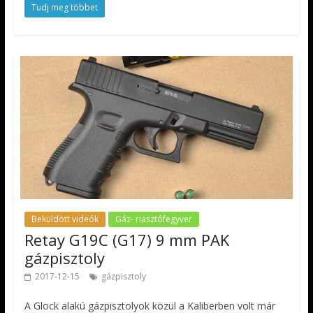
Tudj meg többet
Beküldött videók
Gáz- riasztófegyver
Retay G19C (G17) 9 mm PAK
gázpisztoly
2017-12-15
gázpisztoly
A Glock alakú gázpisztolyok közül a Kaliberben volt már