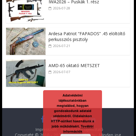
IWA2026 – Puskák 1. rész
2026-07-28
Ardesa Patriot “FAPADOS” .45 elöltöltő
perkussziós pisztoly
2026-07-21
AMD-65 oktató METSZET
2026-07-07
Adatvédelmi
tájékoztatónkban
megtalálod, hogyan
gondoskodunk adataid
védelméről. Oldalainkon
HTTP-sütiket használunk a
jobb működésért.
További
Impresszum
Adatvédelmi tájékoztató
információk
Copyright © 2010 - 2026
FegyverVideo.hu
. Minden jog