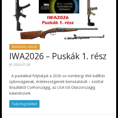
Beküldött videók
IWA2026 – Puskák 1. rész
2026-07-28
A puskákkal folytatjuk a 2026-os nürnbergi IWA kiállítás
újdonságainak, érdekességeinek bemutatását – ezúttal
Brazíliától Csehországig, az USA-tól Olaszországig
kalandozunk.
Tudj meg többet