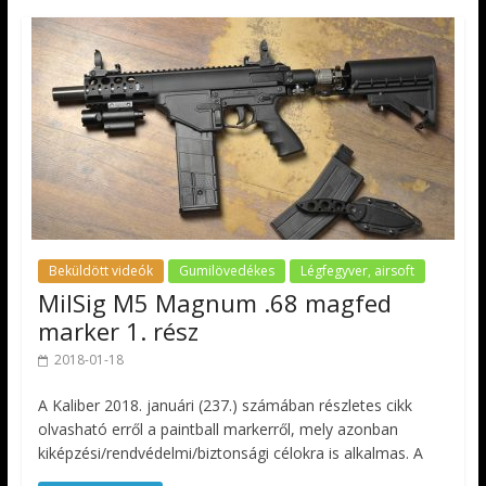
Beküldött videók
Gumilövedékes
Légfegyver, airsoft
MilSig M5 Magnum .68 magfed
marker 1. rész
2018-01-18
A Kaliber 2018. januári (237.) számában részletes cikk
olvasható erről a paintball markerről, mely azonban
kiképzési/rendvédelmi/biztonsági célokra is alkalmas. A