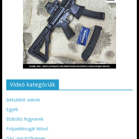
Videó kategóriák
Beküldött videók
Egyéb
Elöltöltő fegyverek
Folyadéksugár kilövő
Gáz- riasztófegyver