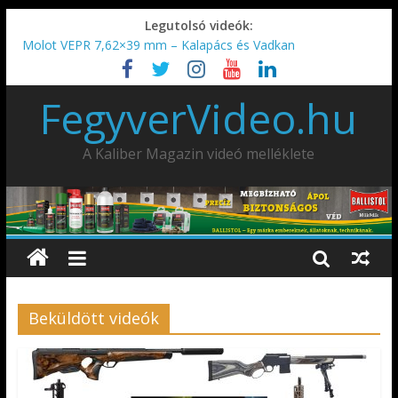
Legutolsó videók:
Molot VEPR 7,62×39 mm – Kalapács és Vadkan
IDÉN IS INDUL: Fegyvertervező- és gyártó szakmérnöki,
illetve szakspecialista képzés!!!
FegyverVideo.hu
IWA2026 – Puskák 1. rész
Ardesa Patriot “FAPADOS” .45 elöltöltő perkussziós pisztoly
AMD-65 oktató METSZET
A Kaliber Magazin videó melléklete
Beküldött videók