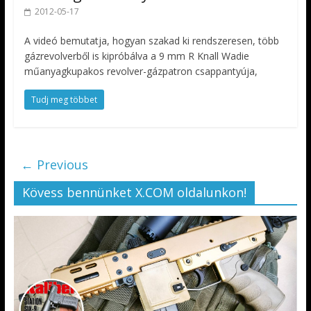
2012-05-17
A videó bemutatja, hogyan szakad ki rendszeresen, több
gázrevolverből is kipróbálva a 9 mm R Knall Wadie
műanyagkupakos revolver-gázpatron csappantyúja,
Tudj meg többet
← Previous
Kövess bennünket X.COM oldalunkon!