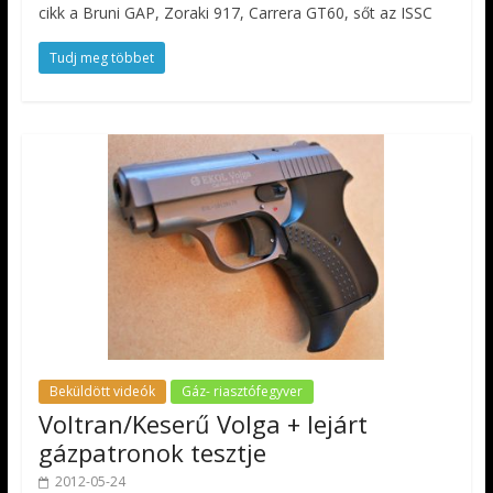
cikk a Bruni GAP, Zoraki 917, Carrera GT60, sőt az ISSC
Tudj meg többet
Beküldött videók
Gáz- riasztófegyver
Voltran/Keserű Volga + lejárt
gázpatronok tesztje
2012-05-24