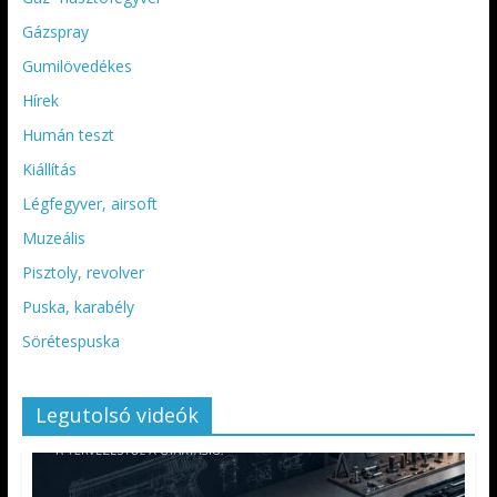
Gázspray
Gumilövedékes
Hírek
Humán teszt
Kiállítás
Légfegyver, airsoft
Muzeális
Pisztoly, revolver
Puska, karabély
Sörétespuska
Legutolsó videók