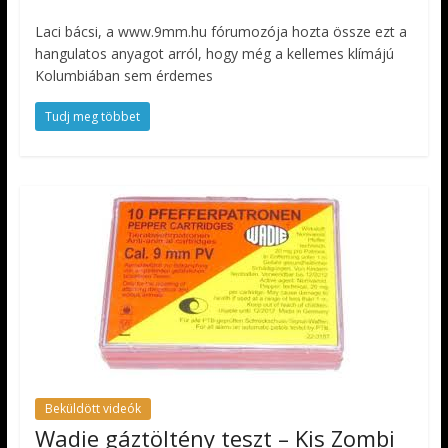
Laci bácsi, a www.9mm.hu fórumozója hozta össze ezt a
hangulatos anyagot arról, hogy még a kellemes klímájú
Kolumbiában sem érdemes
Tudj meg többet
Beküldött videók
Wadie gáztöltény teszt – Kis Zombi