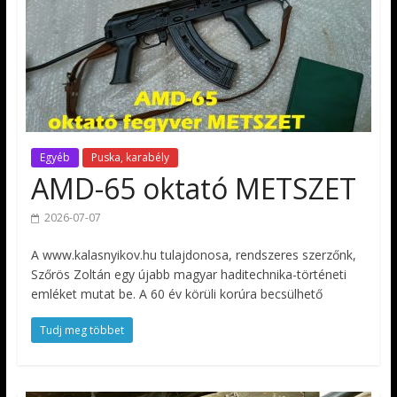
Egyéb
Puska, karabély
AMD-65 oktató METSZET
2026-07-07
A www.kalasnyikov.hu tulajdonosa, rendszeres szerzőnk,
Szőrös Zoltán egy újabb magyar haditechnika-történeti
emléket mutat be. A 60 év körüli korúra becsülhető
Tudj meg többet