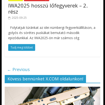
IWA2025 hosszú lőfegyverek – 2.
rész
2025-09-25
Folytatjuk túránkat az idei nürnbergi fegyverkiállításon, a
golyós és sörétes puskákat bemutató második
epizódunkkal. Az IWA2025-ön már számos cég
Tudj meg többet
← Previous
Kövess bennünket X.COM oldalunkon!