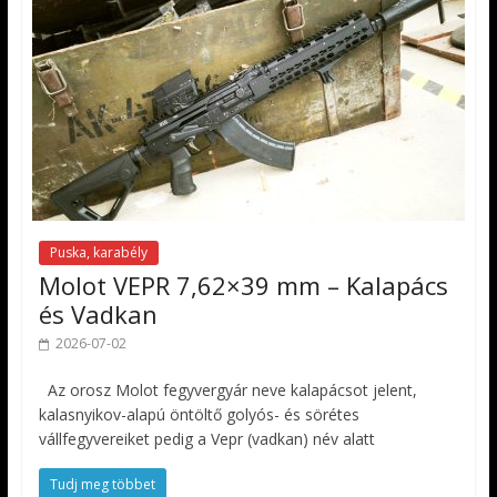
Puska, karabély
Molot VEPR 7,62×39 mm – Kalapács
és Vadkan
2026-07-02
Az orosz Molot fegyvergyár neve kalapácsot jelent,
kalasnyikov-alapú öntöltő golyós- és sörétes
vállfegyvereiket pedig a Vepr (vadkan) név alatt
Tudj meg többet