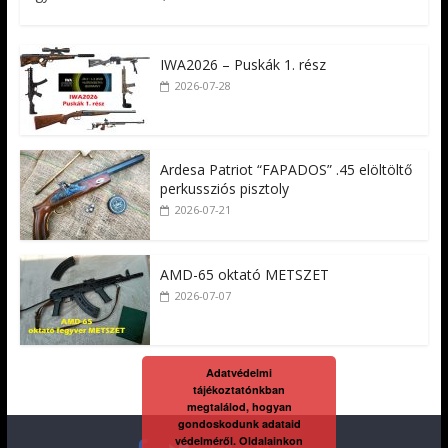
IWA2026 – Puskák 1. rész
2026-07-28
Ardesa Patriot “FAPADOS” .45 elöltöltő
perkussziós pisztoly
2026-07-21
AMD-65 oktató METSZET
2026-07-07
Adatvédelmi
tájékoztatónkban
megtalálod, hogyan
gondoskodunk adataid
védelméről. Oldalainkon