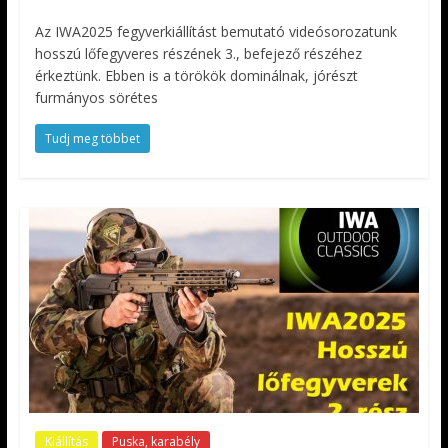
Az IWA2025 fegyverkiállítást bemutató videósorozatunk
hosszú lőfegyveres részének 3., befejező részéhez
érkeztünk. Ebben is a törökök dominálnak, jórészt
furmányos sörétes
Tudj meg többet
Kiállítás
Puska, karabély