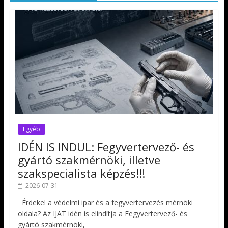
Egyéb
IDÉN IS INDUL: Fegyvertervező- és
gyártó szakmérnöki, illetve
szakspecialista képzés!!!
2026-07-31
Érdekel a védelmi ipar és a fegyvertervezés mérnöki
oldala? Az IJAT idén is elindítja a Fegyvertervező- és
gyártó szakmérnöki,