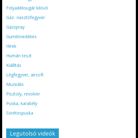
Folyadéksugár kilövő
Gáz- riasztófegyver
Gázspray
Gumilövedékes
Hírek
Humán teszt
Kiállítás
Légfegyver, airsoft
Muzeális
Pisztoly, revolver
Puska, karabély
Sörétespuska
Legutolsó videók