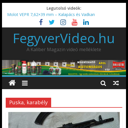
Legutolsó videók:
Molot VEPR 7,62×39 mm – Kalapács és Vadkan
IDÉN IS INDUL: Fegyvertervező- és gyártó szakmérnöki,
illetve szakspecialista képzés!!!
FegyverVideo.hu
IWA2026 – Puskák 1. rész
Ardesa Patriot “FAPADOS” .45 elöltöltő perkussziós pisztoly
AMD-65 oktató METSZET
A Kaliber Magazin videó melléklete
Puska, karabély