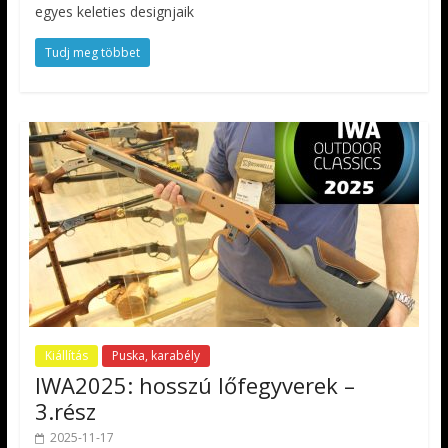
egyes keleties designjaik
Tudj meg többet
Kiállítás
Puska, karabély
IWA2025: hosszú lőfegyverek –
3.rész
2025-11-17