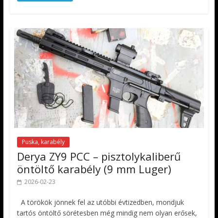
Puska, karabély
Derya ZY9 PCC – pisztolykaliberű
öntöltő karabély (9 mm Luger)
2026-02-23
A törökök jönnek fel az utóbbi évtizedben, mondjuk
tartós öntöltő sörétesben még mindig nem olyan erősek,