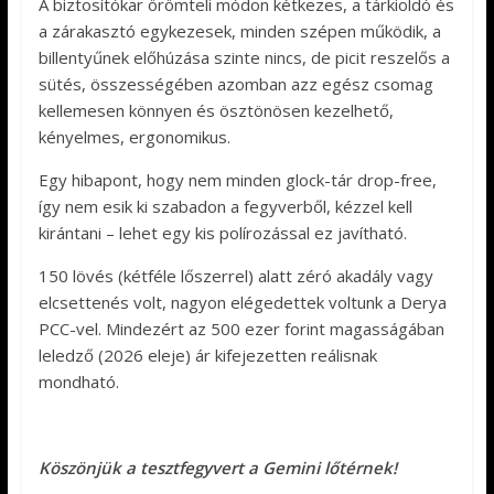
A biztosítókar örömteli módon kétkezes, a tárkioldó és
a zárakasztó egykezesek, minden szépen működik, a
billentyűnek előhúzása szinte nincs, de picit reszelős a
sütés, összességében azomban azz egész csomag
kellemesen könnyen és ösztönösen kezelhető,
kényelmes, ergonomikus.
Egy hibapont, hogy nem minden glock-tár drop-free,
így nem esik ki szabadon a fegyverből, kézzel kell
kirántani – lehet egy kis polírozással ez javítható.
150 lövés (kétféle lőszerrel) alatt zéró akadály vagy
elcsettenés volt, nagyon elégedettek voltunk a Derya
PCC-vel. Mindezért az 500 ezer forint magasságában
leledző (2026 eleje) ár kifejezetten reálisnak
mondható.
Köszönjük a tesztfegyvert a Gemini lőtérnek!