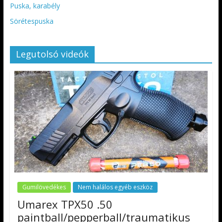
Puska, karabély
Sörétespuska
Legutolsó videók
Gumilövedékes
Nem halálos egyéb eszköz
Umarex TPX50 .50
paintball/pepperball/traumatikus