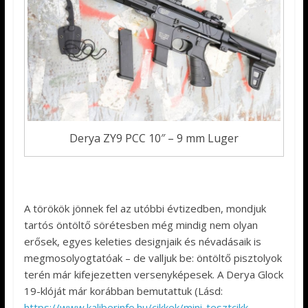
Derya ZY9 PCC 10″ – 9 mm Luger
A törökök jönnek fel az utóbbi évtizedben, mondjuk
tartós öntöltő sörétesben még mindig nem olyan
erősek, egyes keleties designjaik és névadásaik is
megmosolyogtatóak – de valljuk be: öntöltő pisztolyok
terén már kifejezetten versenyképesek. A Derya Glock
19-klóját már korábban bemutattuk (Lásd:
https://www.kaliberinfo.hu/cikkek/mini-tesztcikk-