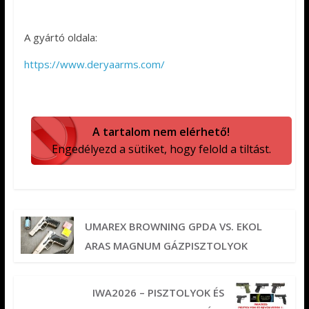
A gyártó oldala:
https://www.deryaarms.com/
A tartalom nem elérhető!
Engedélyezd a sütiket, hogy felold a tiltást.
UMAREX BROWNING GPDA VS. EKOL
ARAS MAGNUM GÁZPISZTOLYOK
IWA2026 – PISZTOLYOK ÉS