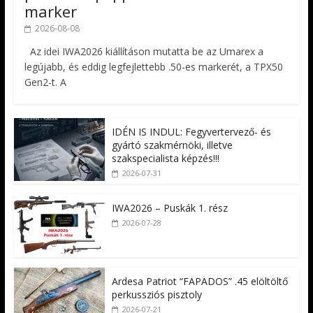
marker
2026-08-08
Az idei IWA2026 kiállításon mutatta be az Umarex a
legújabb, és eddig legfejlettebb .50-es markerét, a TPX50
Gen2-t. A
IDÉN IS INDUL: Fegyvertervező- és
gyártó szakmérnöki, illetve
szakspecialista képzés!!!
2026-07-31
IWA2026 – Puskák 1. rész
2026-07-28
Ardesa Patriot “FAPADOS” .45 elöltöltő
perkussziós pisztoly
2026-07-21