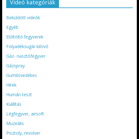
Videó kategóriák
Beküldött videók
Egyéb
Elöltöltő fegyverek
Folyadéksugár kilövő
Gáz- riasztófegyver
Gázspray
Gumilövedékes
Hírek
Humán teszt
Kiállítás
Légfegyver, airsoft
Muzeális
Pisztoly, revolver