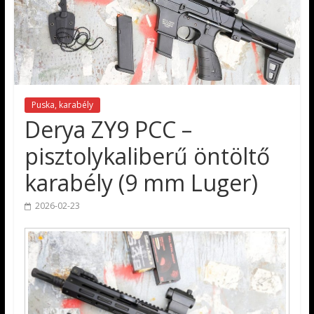
Puska, karabély
Derya ZY9 PCC –
pisztolykaliberű öntöltő
karabély (9 mm Luger)
2026-02-23