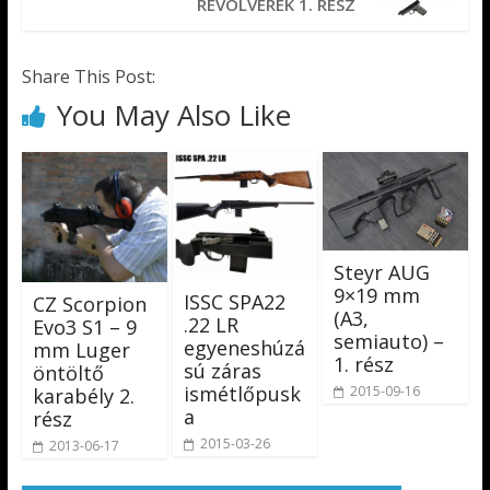
REVOLVEREK 1. RÉSZ
Share This Post:
You May Also Like
Steyr AUG
9×19 mm
ISSC SPA22
CZ Scorpion
(A3,
.22 LR
Evo3 S1 – 9
semiauto) –
egyeneshúzá
mm Luger
1. rész
sú záras
öntöltő
ismétlőpusk
2015-09-16
karabély 2.
a
rész
2015-03-26
2013-06-17