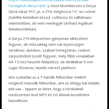
torokglock-derya-dy9/
), most következzen a Derya
Glock-táras PCC-je, a ZY9, méghozzá 10″-es csővel.
(Sokféle kivitelben készül csőhossz és válltámasz
tekintetében, de nem mindegyik tartható legálisan
Banánisztánban).
A Derya ZY9 kifejezetten igényesen elkészített
fegyver, de műszakilag nem sok ínyencséget
tartalmaz: alutokos, szabad tömegzáras, csukott
zárpozícióból tüzelő fegyver, mely főbb vonalakban
AR-15-höz hasonló felépítésű, de dedikáltan 9 mm
Luger lőszeres, kisebb méretű platform.
Ami szokatlan az a T-handle felhúzókar mellett
meglevő második felhúzókar, ami az előágy bal oldalán
elöl van – tippem az lehet, hogy a törököknél
rendszerben levő MP5 és G3-klónok kezelésére
hasonlítson.