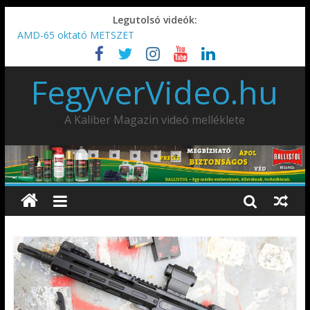
Legutolsó videók:
AMD-65 oktató METSZET
Umarex TPX50 .50 paintball/pepperball/traumatikus marker
IDÉN IS INDUL: Fegyvertervező- és gyártó szakmérnöki,
FegyverVideo.hu
illetve szakspecialista képzés!!!
IWA2026 – Puskák 1. rész
Ardesa Patriot “FAPADOS” .45 elöltöltő perkussziós pisztoly
A Kaliber Magazin videó melléklete