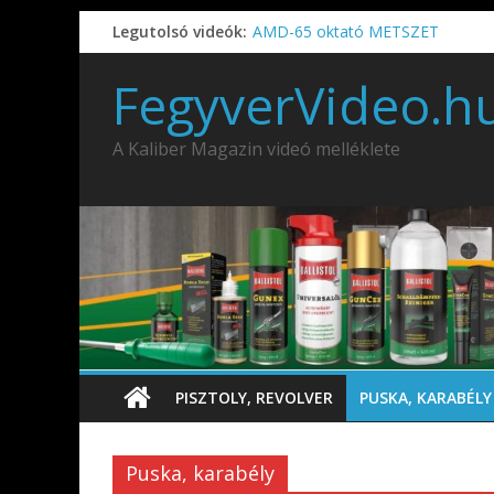
Legutolsó videók:
AMD-65 oktató METSZET
Umarex TPX50 .50 paintball/peppe
IDÉN IS INDUL: Fegyvertervező- és
FegyverVideo.h
IWA2026 – Puskák 1. rész
Ardesa Patriot “FAPADOS” .45 elöl
A Kaliber Magazin videó melléklete
PISZTOLY, REVOLVER
PUSKA, KARABÉLY
Puska, karabély