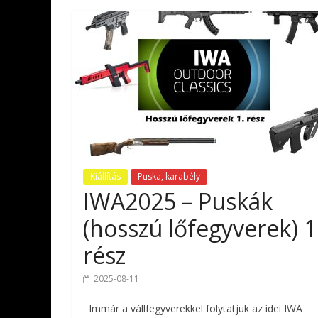
Kiállítás
Puska, karabély
IWA2025 – Puskák
(hosszú lőfegyverek) 1
rész
2025-08-11
Immár a vállfegyverekkel folytatjuk az idei IWA