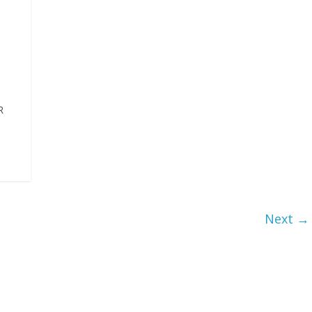
R
Next →