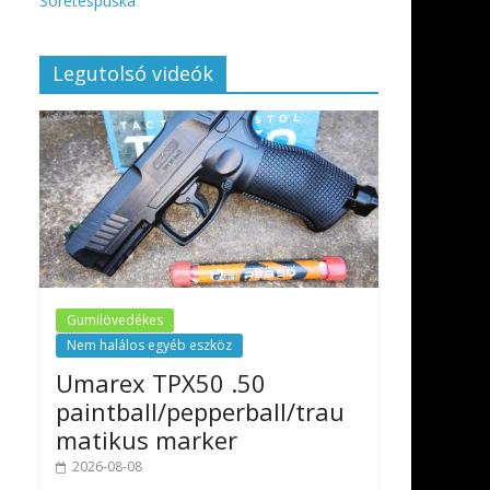
Sörétespuska
Legutolsó videók
Gumilövedékes
Nem halálos egyéb eszköz
Umarex TPX50 .50
paintball/pepperball/trau
matikus marker
2026-08-08