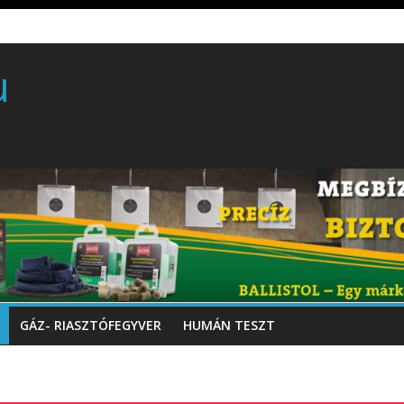
rball/traumatikus marker
 gyártó szakmérnöki, illetve szakspecialista képzés!!!
u
töltő perkussziós pisztoly
GÁZ- RIASZTÓFEGYVER
HUMÁN TESZT