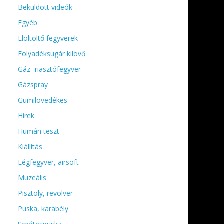
Beküldött videók
Egyéb
Elöltöltő fegyverek
Folyadéksugár kilövő
Gáz- riasztófegyver
Gázspray
Gumilövedékes
Hírek
Humán teszt
Kiállítás
Légfegyver, airsoft
Muzeális
Pisztoly, revolver
Puska, karabély