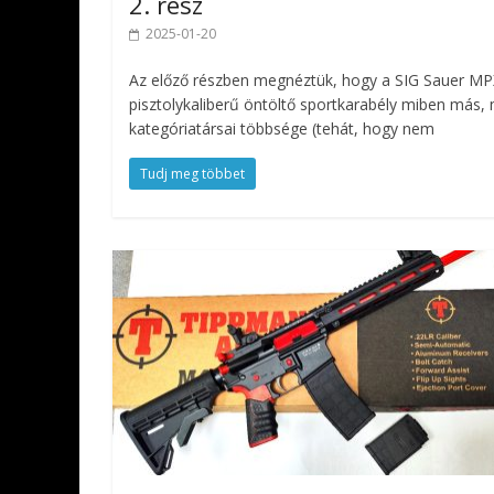
2. rész
2025-01-20
Az előző részben megnéztük, hogy a SIG Sauer MP
pisztolykaliberű öntöltő sportkarabély miben más, 
kategóriatársai többsége (tehát, hogy nem
Tudj meg többet