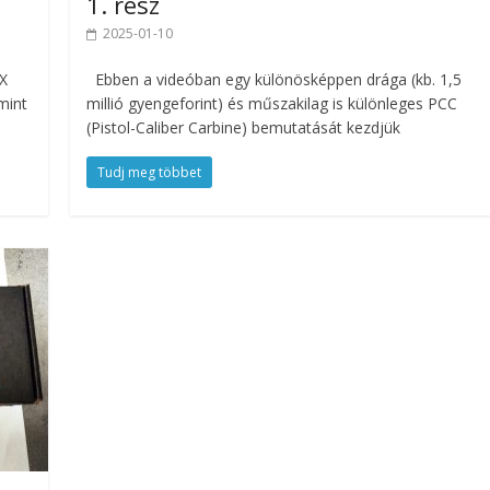
1. rész
2025-01-10
X
Ebben a videóban egy különösképpen drága (kb. 1,5
mint
millió gyengeforint) és műszakilag is különleges PCC
(Pistol-Caliber Carbine) bemutatását kezdjük
Tudj meg többet