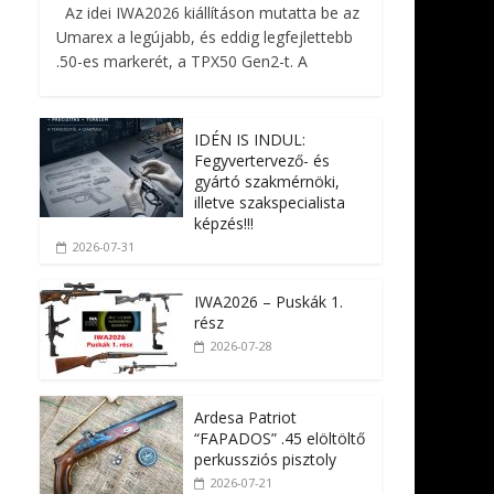
Az idei IWA2026 kiállításon mutatta be az
Umarex a legújabb, és eddig legfejlettebb
.50-es markerét, a TPX50 Gen2-t. A
IDÉN IS INDUL:
Fegyvertervező- és
gyártó szakmérnöki,
illetve szakspecialista
képzés!!!
2026-07-31
IWA2026 – Puskák 1.
rész
2026-07-28
Ardesa Patriot
“FAPADOS” .45 elöltöltő
perkussziós pisztoly
2026-07-21