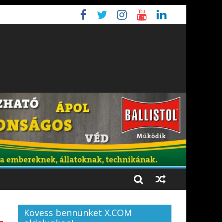
Kövess bennünket X.COM