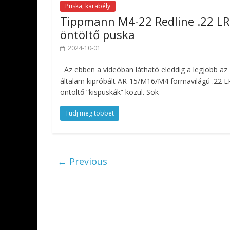
Puska, karabély
Tippmann M4-22 Redline .22 LR
öntöltő puska
2024-10-01
Az ebben a videóban látható eleddig a legjobb az
általam kipróbált AR-15/M16/M4 formavilágú .22 L
öntöltő “kispuskák” közül. Sok
Tudj meg többet
← Previous