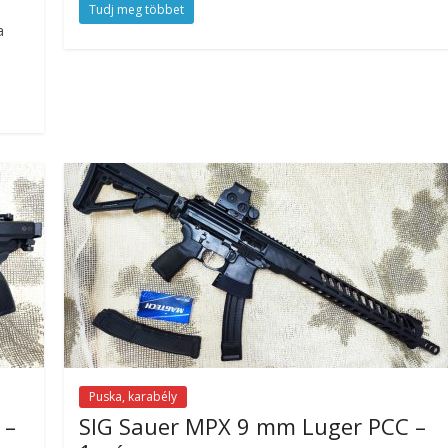
Tudj meg többet
a
Puska, karabély
 –
SIG Sauer MPX 9 mm Luger PCC –