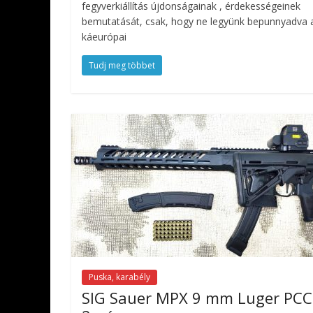
fegyverkiállítás újdonságainak , érdekességeinek
bemutatását, csak, hogy ne legyünk bepunnyadva 
káeurópai
Tudj meg többet
Puska, karabély
SIG Sauer MPX 9 mm Luger PCC