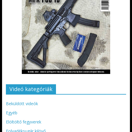
Videó kategóriák
Beküldött videók
Egyéb
Elöltöltő fegyverek
Folyadéksugár kilövő