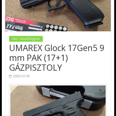
Gáz- riasztófegyver
UMAREX Glock 17Gen5 9
mm PAK (17+1)
GÁZPISZTOLY
2020-12-30