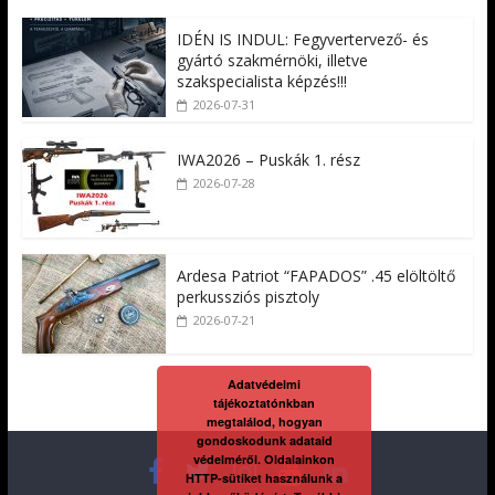
IDÉN IS INDUL: Fegyvertervező- és
gyártó szakmérnöki, illetve
szakspecialista képzés!!!
2026-07-31
IWA2026 – Puskák 1. rész
2026-07-28
Ardesa Patriot “FAPADOS” .45 elöltöltő
perkussziós pisztoly
2026-07-21
Adatvédelmi
tájékoztatónkban
megtalálod, hogyan
gondoskodunk adataid
védelméről. Oldalainkon
HTTP-sütiket használunk a