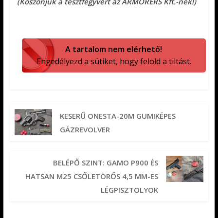
(Köszönjük a tesztfegyvert az ARMORERS Kft.-nek!)
A tartalom nem elérhető!
Engedélyezd a sütiket, hogy felold a tiltást.
KESERŰ ONESTA-20M GUMIKÉPES
GÁZREVOLVER
BELÉPŐ SZINT: GAMO P900 ÉS
HATSAN M25 CSŐLETÖRŐS 4,5 MM-ES
LÉGPISZTOLYOK