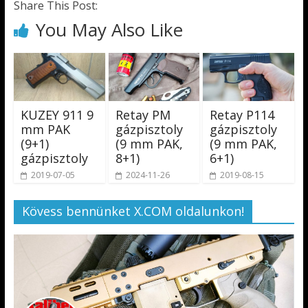
Share This Post:
You May Also Like
KUZEY 911 9
Retay PM
Retay P114
mm PAK
gázpisztoly
gázpisztoly
(9+1)
(9 mm PAK,
(9 mm PAK,
gázpisztoly
8+1)
6+1)
2019-07-05
2024-11-26
2019-08-15
Kövess bennünket X.COM oldalunkon!