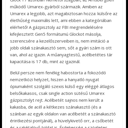
működő Umarex-gyárból származik. Amiben az
Umarex a legjobb, azt magabiztosan hozza: külsőre az
élethűség maximális lett, ami ebben a kategóriában
elérhető! A gázpisztoly az FBI megrendelésére
kifejlesztett Gen5 formátumú Glockot másolja,
szerencsére a kezelőszerveiben is, nem imitáció a
jobb oldali szánakasztó sem, sőt a gyári szám is ott
van, ahol az igazin. A műanyagtestű, acélbetétes tár
kapacitása is 17 db, mint az igazinál.
Belül persze nem fenékig habostorta a fokozódó
nemzetközi helyzet, hiszen a hanyatló nyugat
ópiumaként szolgáló szexis külső egy eléggé átlagos
belsőkakasos, csak single action sütésű Umarex
gázpisztolyt rejt. Acélbetét sajnos nem került a
kakasba, de acél a kétkezes szánakasztó (és a
szánban az egyik oldalon van acélbetét a szánakasztó
érintkezési pontjánál), a hüvelykivető orr, a csőbetét
és a rakétalövő toldat is. Érdekesség a szögletes