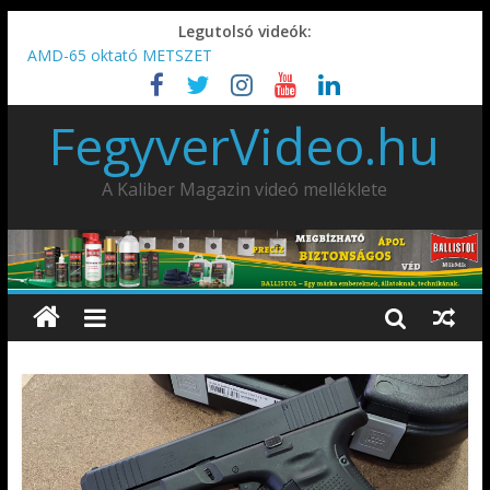
Legutolsó videók:
AMD-65 oktató METSZET
Umarex TPX50 .50 paintball/pepperball/traumatikus marker
IDÉN IS INDUL: Fegyvertervező- és gyártó szakmérnöki,
FegyverVideo.hu
illetve szakspecialista képzés!!!
IWA2026 – Puskák 1. rész
Ardesa Patriot “FAPADOS” .45 elöltöltő perkussziós pisztoly
A Kaliber Magazin videó melléklete