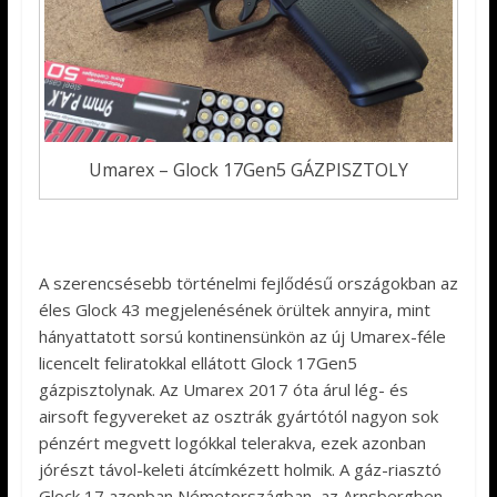
Umarex – Glock 17Gen5 GÁZPISZTOLY
A szerencsésebb történelmi fejlődésű országokban az
éles Glock 43 megjelenésének örültek annyira, mint
hányattatott sorsú kontinensünkön az új Umarex-féle
licencelt feliratokkal ellátott Glock 17Gen5
gázpisztolynak. Az Umarex 2017 óta árul lég- és
airsoft fegyvereket az osztrák gyártótól nagyon sok
pénzért megvett logókkal telerakva, ezek azonban
jórészt távol-keleti átcímkézett holmik. A gáz-riasztó
Glock 17 azonban Németországban, az Arnsbergben