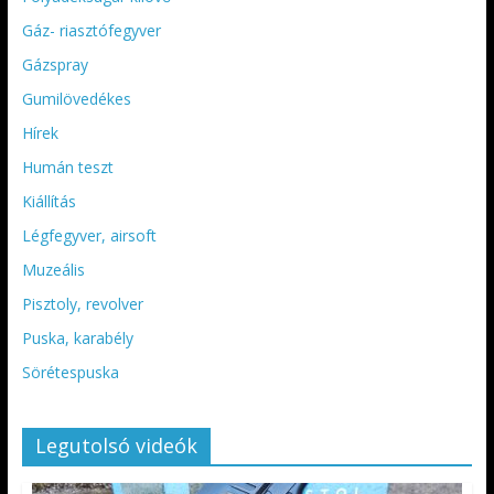
Gáz- riasztófegyver
Gázspray
Gumilövedékes
Hírek
Humán teszt
Kiállítás
Légfegyver, airsoft
Muzeális
Pisztoly, revolver
Puska, karabély
Sörétespuska
Legutolsó videók