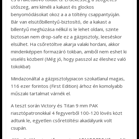
ütőszeg, ami kíméli a kakast és glockos
benyomódásokat okoz a a a töltény csappantyúján.
Bár van elsütőbillentyű-biztosító, de a kakast a
billentyű meghúzása nélkül is le lehet oldani, szinte
biztosan nem drop-safe ez a gázpisztoly, leeséskor
elsülhet. Ha csőretöltve akarja valaki hordani, akkor
mindenképpen formazáró tokban, amiből nem eshet ki
viselés közben! (Még jó, hogy passzol az éleshez való
tokokba!)
Mindazonáltal a gázpisztolypiacon szokatlanul magas,
116 ezer forintos (First Edition) árhoz én komolyabb
műszaki tartalmat várnék el.
A teszt során Victory és Titan 9 mm PAK
riasztópatronokkal 4 fegyverből 100-120 lövés közt
adtunk le, egyetlen csőretöltési akadályunk volt
csupán.