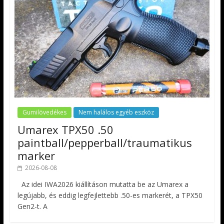
Gumilövedékes
Nem halálos egyéb eszköz
Umarex TPX50 .50
paintball/pepperball/traumatikus
marker
2026-08-08
Az idei IWA2026 kiállításon mutatta be az Umarex a
legújabb, és eddig legfejlettebb .50-es markerét, a TPX50
Gen2-t. A