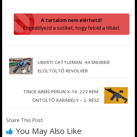
A tartalom nem elérhető!
Engedélyezd a sütiket, hogy felold a tiltást.
UBERTI CATTLEMAN .44 SNUBBIE
ELÖLTÖLTŐ REVOLVER
TINCK ARMS PERUN X-16 .223 REM.
ÖNTÖLTŐ KARABÉLY – 2. RÉSZ
Share This Post:
You May Also Like