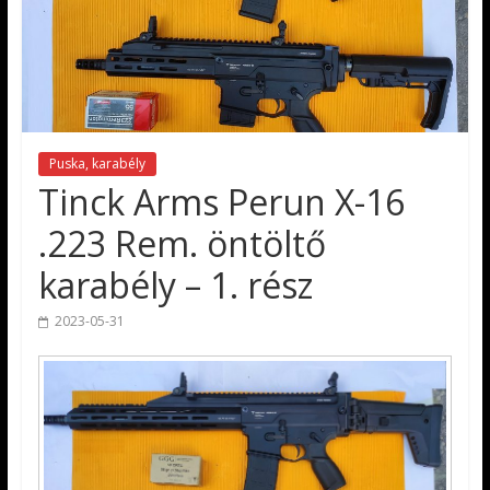
Puska, karabély
Tinck Arms Perun X-16
.223 Rem. öntöltő
karabély – 1. rész
2023-05-31