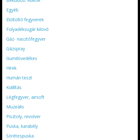
Beküldött videók
Egyéb
Elöltöltő fegyverek
Folyadéksugár kilövő
Gáz- riasztófegyver
Gázspray
Gumilövedékes
Hírek
Humán teszt
Kiállítás
Légfegyver, airsoft
Muzeális
Pisztoly, revolver
Puska, karabély
Sörétespuska