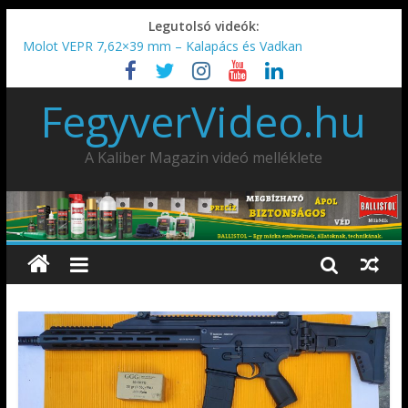
Legutolsó videók:
Molot VEPR 7,62×39 mm – Kalapács és Vadkan
IDÉN IS INDUL: Fegyvertervező- és gyártó szakmérnöki,
illetve szakspecialista képzés!!!
FegyverVideo.hu
IWA2026 – Puskák 1. rész
Ardesa Patriot “FAPADOS” .45 elöltöltő perkussziós pisztoly
AMD-65 oktató METSZET
A Kaliber Magazin videó melléklete