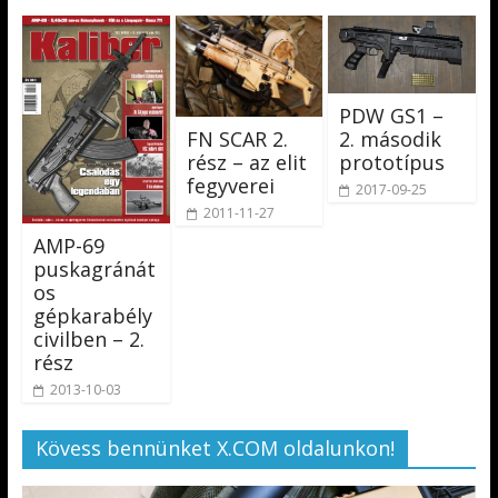
PDW GS1 –
FN SCAR 2.
2. második
rész – az elit
prototípus
fegyverei
2017-09-25
2011-11-27
AMP-69
puskagránát
os
gépkarabély
civilben – 2.
rész
2013-10-03
Kövess bennünket X.COM oldalunkon!