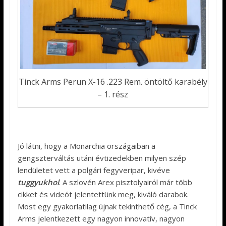
Tinck Arms Perun X-16 .223 Rem. öntöltő karabély
– 1. rész
Jó látni, hogy a Monarchia országaiban a
gengszterváltás utáni évtizedekben milyen szép
lendületet vett a polgári fegyveripar, kivéve
tuggyukhol
. A szlovén Arex pisztolyairól már több
cikket és videót jelentettünk meg, kiváló darabok.
Most egy gyakorlatilag újnak tekinthető cég, a Tinck
Arms jelentkezett egy nagyon innovatív, nagyon