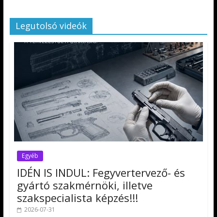
Legutolsó videók
Egyéb
IDÉN IS INDUL: Fegyvertervező- és
gyártó szakmérnöki, illetve
szakspecialista képzés!!!
2026-07-31