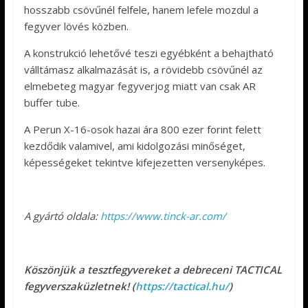
hosszabb csövűnél felfele, hanem lefele mozdul a
fegyver lövés közben.
A konstrukció lehetővé teszi egyébként a behajtható
válltámasz alkalmazását is, a rövidebb csövűnél az
elmebeteg magyar fegyverjog miatt van csak AR
buffer tube.
A Perun X-16-osok hazai ára 800 ezer forint felett
kezdődik valamivel, ami kidolgozási minőséget,
képességeket tekintve kifejezetten versenyképes.
A gyártó oldala:
https://www.tinck-ar.com/
Köszönjük a tesztfegyvereket a debreceni TACTICAL
fegyverszaküzletnek! (
https://tactical.hu/
)