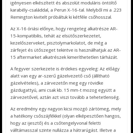
igényesen elkészített és abszolút moduláris öntöltő
karabély-családdal, a Perun X-16-tal. Melyből mi a .223
Remington kivitelt próbáltuk ki kétféle csőhosszal.
Az X-16 óriási előnye, hogy rengeteg alkatrésze AR-
15-kompatibilis, tehát az elsütőszerkezetet,
kezelőszerveket, pisztolymarkolatot, de még a
zárfejet és ütőszeget tekintve is használhatjuk az AR-
15 aftermarket alkatrészek kimeríthetetlen tárházát.
A fegyver szerkezete is érdekes egyveleg: Az előágy
alatt van egy ar-szerű gázelvezető cső (állítható
gázelvételes), a zárvezetőn meg egy rövidke
gázdugattyú, ami csak kb. 15 mm-t mozog együtt a
zárvezetővel, aztán azt viszi tovább a tehetetlenség.
Az eredmény egy nagyon kicsi mozgó zártömeg, mely
a hatékony csőszájfékkel (olyan elképesztően hangos,
hogy az ijesztő) és a csőtengelyvonal feletti
válltámasszal szinte nullázza a hátrarúgást. Illetve a