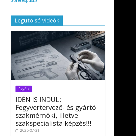
Sörétespuska
Legutolsó videók
Egyéb
IDÉN IS INDUL:
Fegyvertervező- és gyártó
szakmérnöki, illetve
szakspecialista képzés!!!
2026-07-31