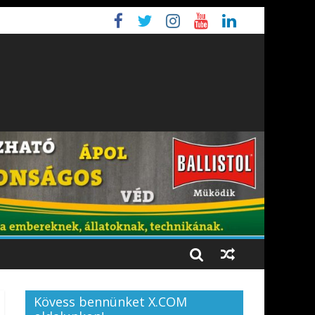
Kövess bennünket X.COM