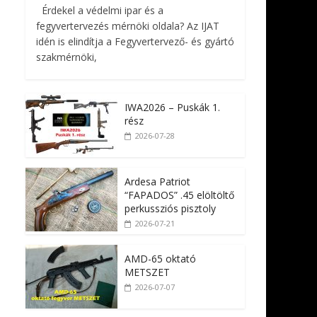
Érdekel a védelmi ipar és a
fegyvertervezés mérnöki oldala? Az IJAT
idén is elindítja a Fegyvertervező- és gyártó
szakmérnöki,
IWA2026 – Puskák 1.
rész
2026-07-28
Ardesa Patriot
“FAPADOS” .45 elöltöltő
perkussziós pisztoly
2026-07-21
AMD-65 oktató
METSZET
2026-07-07