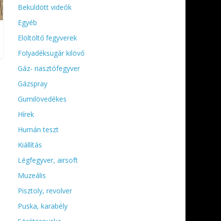
Beküldött videók
Egyéb
Elöltöltő fegyverek
Folyadéksugár kilövő
Gáz- riasztófegyver
Gázspray
Gumilövedékes
Hírek
Humán teszt
Kiállítás
Légfegyver, airsoft
Muzeális
Pisztoly, revolver
Puska, karabély