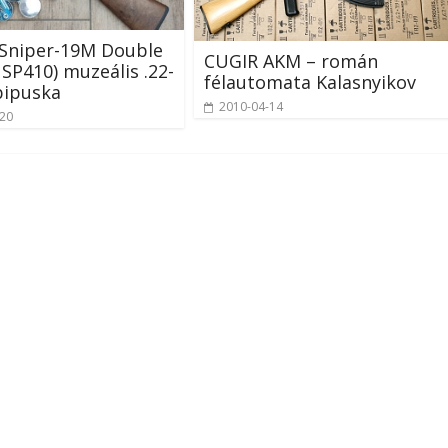
 Sniper-19M Double
CUGIR AKM – román
SP410) muzeális .22-
félautomata Kalasnyikov
bipuska
2010-04-14
-20