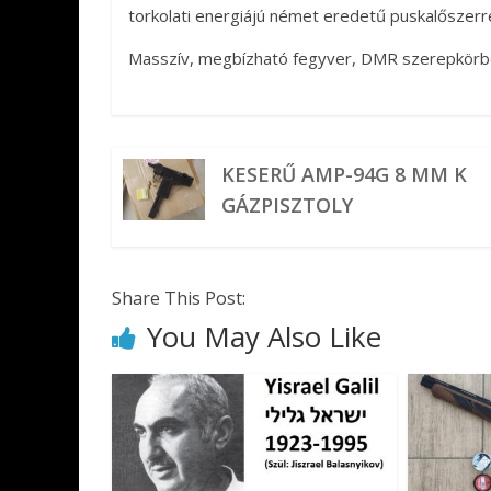
torkolati energiájú német eredetű puskalőszerre
Masszív, megbízható fegyver, DMR szerepkörbe
KESERŰ AMP-94G 8 MM K
GÁZPISZTOLY
Share This Post:
You May Also Like