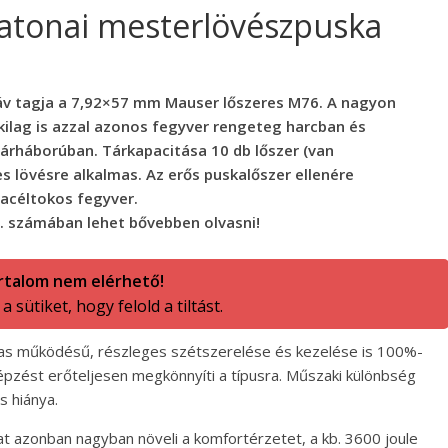
katonai mesterlövészpuska
láv tagja a 7,92×57 mm Mauser lőszeres M76. A nagyon
ilag is azzal azonos fegyver rengeteg harcban és
gárháborúban. Tárkapacitása 10 db lőszer (van
s lövésre alkalmas. Az erős puskalőszer ellenére
 acéltokos fegyver.
9. számában lehet bővebben olvasni!
rtalom nem elérhető!
 sütiket, hogy felold a tiltást.
tas működésű, részleges szétszerelése és kezelése is 100%-
épzést erőteljesen megkönnyíti a típusra. Műszaki különbség
s hiánya.
at azonban nagyban növeli a komfortérzetet, a kb. 3600 joule