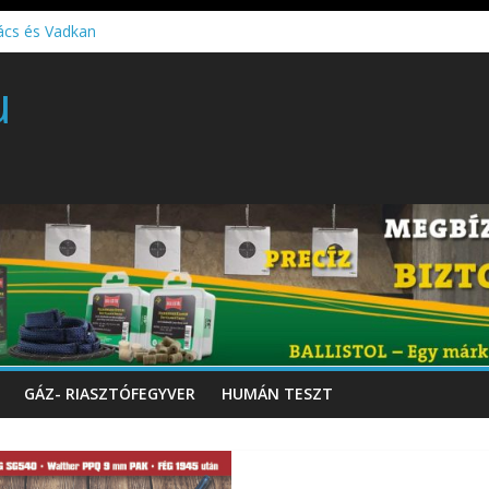
ács és Vadkan
 gyártó szakmérnöki, illetve szakspecialista képzés!!!
u
töltő perkussziós pisztoly
GÁZ- RIASZTÓFEGYVER
HUMÁN TESZT