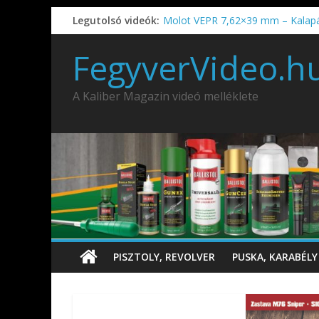
Legutolsó videók:
Molot VEPR 7,62×39 mm – Kalap
IDÉN IS INDUL: Fegyvertervező- és
IWA2026 – Puskák 1. rész
FegyverVideo.h
Ardesa Patriot “FAPADOS” .45 elöl
AMD-65 oktató METSZET
A Kaliber Magazin videó melléklete
PISZTOLY, REVOLVER
PUSKA, KARABÉLY