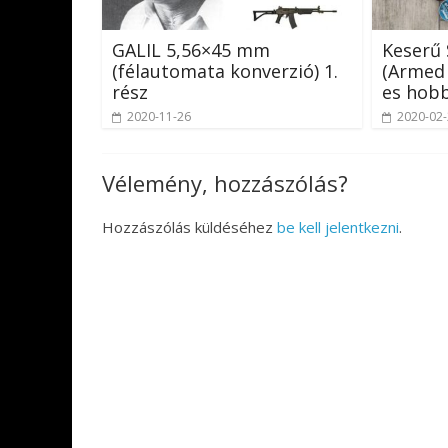
GALIL 5,56×45 mm
Keserű
(félautomata konverzió) 1.
(Armed 
rész
es hob
2020-11-26
2020-02
Vélemény, hozzászólás?
Hozzászólás küldéséhez
be kell jelentkezni
.