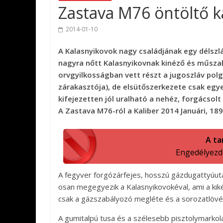
Zastava M76 öntöltő 
2014-01-10
A Kalasnyikovok nagy családjának egy délsz
nagyra nőtt Kalasnyikovnak kinéző és műszak
orvgyilkosságban vett részt a jugoszláv pol
zárakasztója), de elsütőszerkezete csak egye
kifejezetten jól uralható a nehéz, forgácsolt
A Zastava M76-ról a Kaliber 2014 Januári, 18
A ta
Engedélyezd a
A fegyver forgózárfejes, hosszú gázdugattyúu
osan megegyezik a Kalasnyikovokéval, ami a kik
csak a gázszabályozó megléte és a sorozatlövé
A gumitalpú tusa és a szélesebb pisztolymarkol