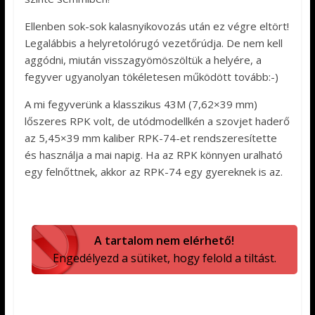
Ellenben sok-sok kalasnyikovozás után ez végre eltört!
Legalábbis a helyretolórugó vezetőrúdja. De nem kell
aggódni, miután visszagyömöszöltük a helyére, a
fegyver ugyanolyan tökéletesen működött tovább:-)
A mi fegyverünk a klasszikus 43M (7,62×39 mm)
lőszeres RPK volt, de utódmodellkén a szovjet haderő
az 5,45×39 mm kaliber RPK-74-et rendszeresítette
és használja a mai napig. Ha az RPK könnyen uralható
egy felnőttnek, akkor az RPK-74 egy gyereknek is az.
A tartalom nem elérhető!
Engedélyezd a sütiket, hogy felold a tiltást.