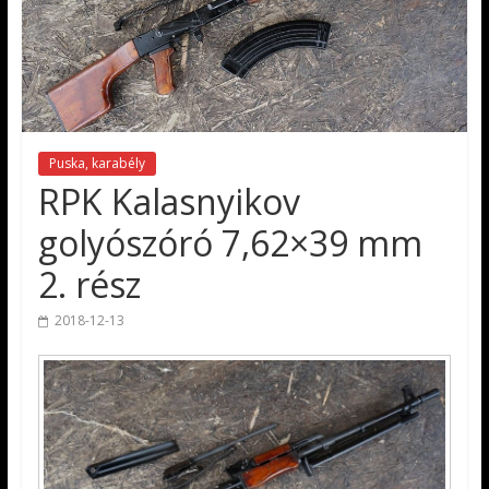
Puska, karabély
RPK Kalasnyikov
golyószóró 7,62×39 mm
2. rész
2018-12-13