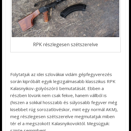
RPK részlegesen szétszerelve
Folytatjuk az idei szlovákiai vidám gépfegyverezés
során kipróbált egyik legizgalmasabb klasszikus RPK
Kalasnyikov-golyószóró bemutatását. Ebben a
részben lövünk nem csak fekve, hanem vállból is
(hiszen a sokkal hosszabb és súlyosabb fegyver még
kisebbet rúg sorozatlövéskor, mint egy normál AKM),
meg részlegesen szétszerelve megmutatjuk miben
tér el a megszokott Kalasnyikovoktól. Megsúgjuk:
szinte semmiben!