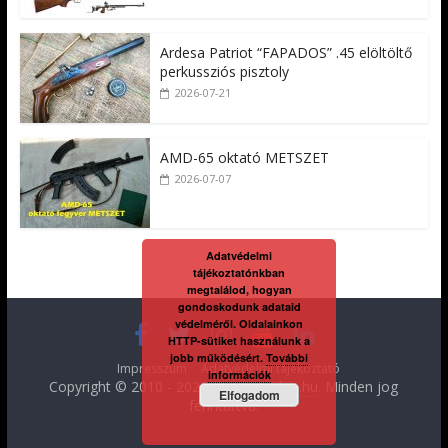
Ardesa Patriot “FAPADOS” .45 elöltöltő
perkussziós pisztoly
2026-07-21
AMD-65 oktató METSZET
2026-07-07
Adatvédelmi
tájékoztatónkban
megtalálod, hogyan
gondoskodunk adataid
védelméről. Oldalainkon
HTTP-sütiket használunk a
jobb működésért.
További
Impresszum
Adatvédelmi tájékoztató
információk
Copyright © 2010 - 2026
FegyverVideo.hu
. Minden jog
Elfogadom
fenntartva.