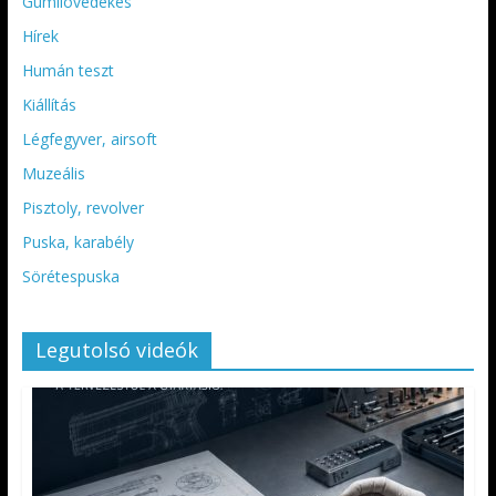
Gumilövedékes
Hírek
Humán teszt
Kiállítás
Légfegyver, airsoft
Muzeális
Pisztoly, revolver
Puska, karabély
Sörétespuska
Legutolsó videók