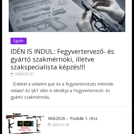
Egyéb
IDÉN IS INDUL: Fegyvertervező- és
gyártó szakmérnöki, illetve
szakspecialista képzés!!!
2026-07-31
Érdekel a védelmi ipar és a fegyvertervezés mérnöki
oldala? Az IJAT idén is elindítja a Fegyvertervező- és
gyártó szakmérnöki,
IWA2026 – Puskák 1. rész
2026-07-28