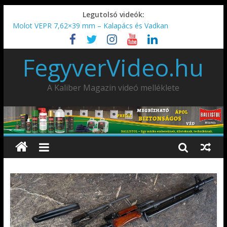
Legutolsó videók:
Molot VEPR 7,62×39 mm – Kalapács és Vadkan
IDÉN IS INDUL: Fegyvertervező- és gyártó szakmérnöki,
illetve szakspecialista képzés!!!
FegyverVideo.hu
IWA2026 – Puskák 1. rész
Ardesa Patriot “FAPADOS” .45 elöltöltő perkussziós pisztoly
AMD-65 oktató METSZET
A Kaliber Magazin videó melléklete