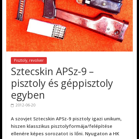
Pisztoly, revolver
Sztecskin APSz-9 –
pisztoly és géppisztoly
egyben
2012-06-20
A szovjet Sztecskin APSz-9 pisztoly igazi unikum,
hiszen klasszikus pisztolyformája/felépítése
ellenére képes sorozatot is lőni. Nyugaton a HK