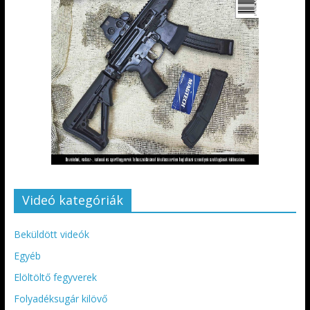
Videó kategóriák
Beküldött videók
Egyéb
Elöltöltő fegyverek
Folyadéksugár kilövő