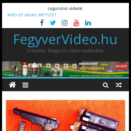
Legutolsó videók:
AMD-65 oktató METSZET
Umarex TPX50 .50 paintball/pepperball/traumatikus marker
IDÉN IS INDUL: Fegyvertervező- és gyártó szakmérnöki,
FegyverVideo.hu
illetve szakspecialista képzés!!!
IWA2026 – Puskák 1. rész
Ardesa Patriot “FAPADOS” .45 elöltöltő perkussziós pisztoly
A Kaliber Magazin videó melléklete