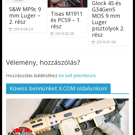
Glock 45 és
S&W MP9c 9
G34Gen5
Tisas M1911
mm Luger –
MOS 9 mm
és PCS9 – 1.
2. rész
Luger
rész
pisztolyok 2.
2014-04-24
2014-02-05
rész
2019-07-04
Vélemény, hozzászólás?
Hozzászólás küldéséhez
be kell jelentkezni
.
Kövess bennünket X.COM oldalunkon!