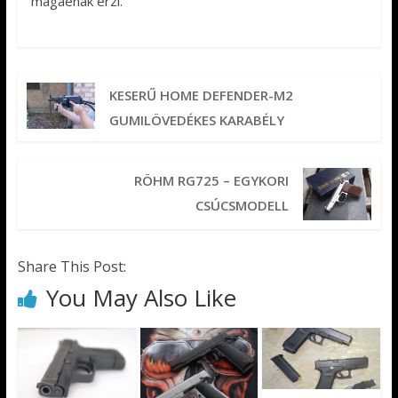
magáénak érzi.
KESERŰ HOME DEFENDER-M2
GUMILÖVEDÉKES KARABÉLY
RÖHM RG725 – EGYKORI
CSÚCSMODELL
Share This Post:
You May Also Like