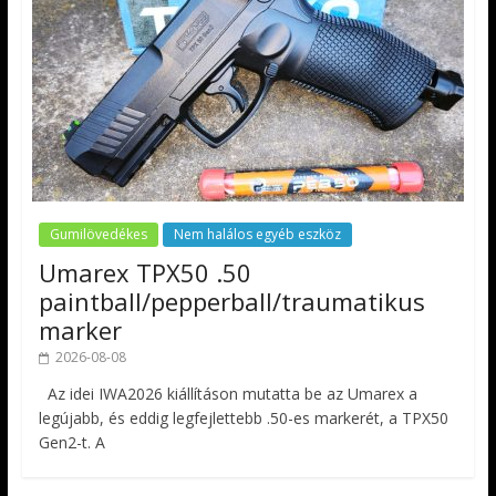
Gumilövedékes
Nem halálos egyéb eszköz
Umarex TPX50 .50
paintball/pepperball/traumatikus
marker
2026-08-08
Az idei IWA2026 kiállításon mutatta be az Umarex a
legújabb, és eddig legfejlettebb .50-es markerét, a TPX50
Gen2-t. A