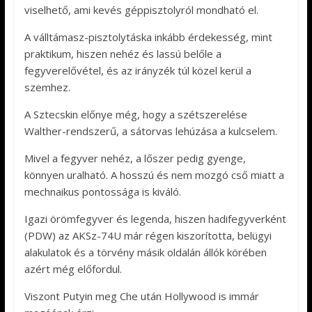
viselhető, ami kevés géppisztolyról mondható el.
A válltámasz-pisztolytáska inkább érdekesség, mint
praktikum, hiszen nehéz és lassú belőle a
fegyverelővétel, és az irányzék túl közel kerül a
szemhez.
A Sztecskin előnye még, hogy a szétszerelése
Walther-rendszerű, a sátorvas lehúzása a kulcselem.
Mivel a fegyver nehéz, a lőszer pedig gyenge,
könnyen uralható. A hosszú és nem mozgó cső miatt a
mechnaikus pontossága is kiváló.
Igazi örömfegyver és legenda, hiszen hadifegyverként
(PDW) az AKSz-74U már régen kiszorította, belügyi
alakulatok és a törvény másik oldalán állók körében
azért még előfordul.
Viszont Putyin meg Che után Hollywood is immár