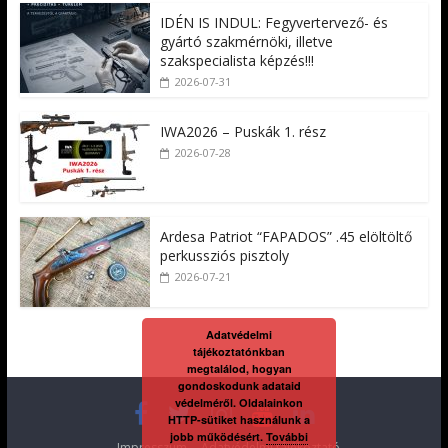
IDÉN IS INDUL: Fegyvertervező- és
gyártó szakmérnöki, illetve
szakspecialista képzés!!!
2026-07-31
IWA2026 – Puskák 1. rész
2026-07-28
Ardesa Patriot “FAPADOS” .45 elöltöltő
perkussziós pisztoly
2026-07-21
Adatvédelmi
tájékoztatónkban
megtalálod, hogyan
gondoskodunk adataid
védelméről. Oldalainkon
HTTP-sütiket használunk a
jobb működésért.
További
Impresszum
Adatvédelmi tájékoztató