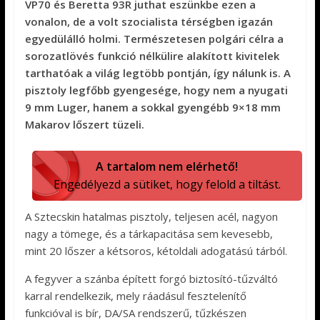
VP70 és Beretta 93R juthat eszünkbe ezen a
vonalon, de a volt szocialista térségben igazán
egyedülálló holmi. Természetesen polgári célra a
sorozatlövés funkció nélkülire alakított kivitelek
tarthatóak a világ legtöbb pontján, így nálunk is. A
pisztoly legfőbb gyengesége, hogy nem a nyugati
9 mm Luger, hanem a sokkal gyengébb 9×18 mm
Makarov lőszert tüzeli.
A tartalom nem elérhető!
Engedélyezd a sütiket, hogy felold a tiltást.
A Sztecskin hatalmas pisztoly, teljesen acél, nagyon
nagy a tömege, és a tárkapacitása sem kevesebb,
mint 20 lőszer a kétsoros, kétoldali adogatású tárból.
A fegyver a szánba épített forgó biztosító-tűzváltó
karral rendelkezik, mely ráadásul fesztelenítő
funkcióval is bír, DA/SA rendszerű, tűzkészen