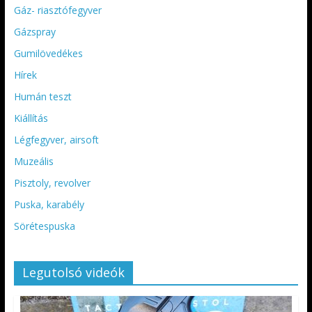
Gáz- riasztófegyver
Gázspray
Gumilövedékes
Hírek
Humán teszt
Kiállítás
Légfegyver, airsoft
Muzeális
Pisztoly, revolver
Puska, karabély
Sörétespuska
Legutolsó videók