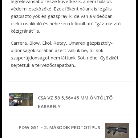
legrelevánsabb része következik, a nem halálos
védelmi eszközöké. Ezek főként nálunk is legális
gázpisztolyok és gázspray-k, de van a videóban
elektrosokkoló és nehezen definiálható “gáz-riasztó
kézigránát” is.
Carrera, Blow, Ekol, Retay, Umarex gázpisztoly-
újdonságok sorában azért valljuk be, túl sok
szuperújdonságot nem láttunk. Sőt, néhol Győzikét
sejtettük a tervezőcsapatban..
CSA VZ.58 5,56×45 MM ÖNTÖLTŐ
KARABÉLY
PDW GS1 – 2. MÁSODIK PROTOTÍPUS