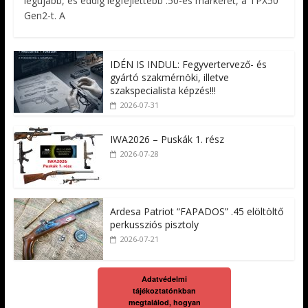
legújabb, és eddig legfejlettebb .50-es markerét, a TPX50
Gen2-t. A
IDÉN IS INDUL: Fegyvertervező- és
gyártó szakmérnöki, illetve
szakspecialista képzés!!!
2026-07-31
IWA2026 – Puskák 1. rész
2026-07-28
Ardesa Patriot “FAPADOS” .45 elöltöltő
perkussziós pisztoly
2026-07-21
Adatvédelmi
tájékoztatónkban
megtalálod, hogyan