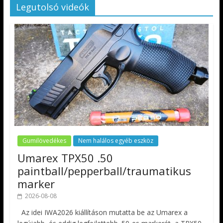
Legutolsó videók
Gumilövedékes
Nem halálos egyéb eszköz
Umarex TPX50 .50
paintball/pepperball/traumatikus
marker
2026-08-08
Az idei IWA2026 kiállításon mutatta be az Umarex a