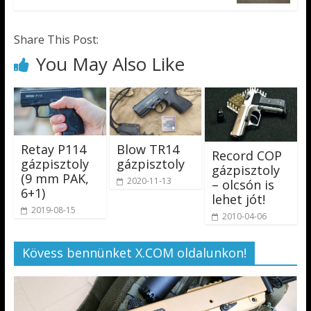
Share This Post:
You May Also Like
Retay P114
Blow TR14
Record COP
gázpisztoly
gázpisztoly
gázpisztoly
(9 mm PAK,
2020-11-13
– olcsón is
6+1)
lehet jót!
2019-08-15
2010-04-06
Kövess bennünket X.COM oldalunkon!