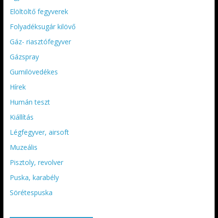
Elöltöltő fegyverek
Folyadéksugár kilövő
Gáz- riasztófegyver
Gázspray
Gumilövedékes
Hírek
Humán teszt
Kiállítás
Légfegyver, airsoft
Muzeális
Pisztoly, revolver
Puska, karabély
Sörétespuska