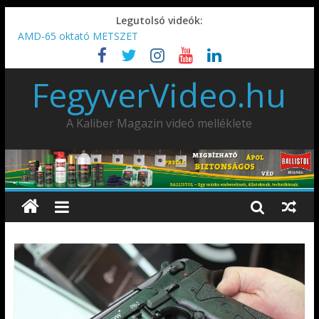
Legutolsó videók:
AMD-65 oktató METSZET
Umarex TPX50 .50 paintball/pepperball/traumatikus marker
IDÉN IS INDUL: Fegyvertervező- és gyártó szakmérnöki,
FegyverVideo.hu
illetve szakspecialista képzés!!!
IWA2026 – Puskák 1. rész
Ardesa Patriot “FAPADOS” .45 elöltöltő perkussziós pisztoly
A Kaliber Magazin videó melléklete