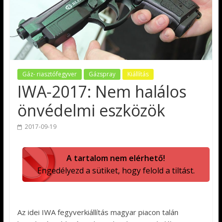
Gáz- riasztófegyver
Gázspray
Kiállítás
IWA-2017: Nem halálos
önvédelmi eszközök
2017-09-19
A tartalom nem elérhető!
Engedélyezd a sütiket, hogy felold a tiltást.
Az idei IWA fegyverkiállítás magyar piacon talán