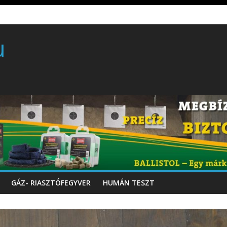
rball/traumatikus marker
 gyártó szakmérnöki, illetve szakspecialista képzés!!!
u
töltő perkussziós pisztoly
GÁZ- RIASZTÓFEGYVER
HUMÁN TESZT