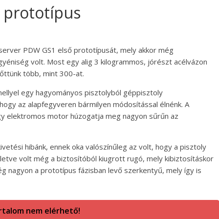
 prototípus
bserver PDW GS1 első prototípusát, mely akkor még
gyéniség volt. Most egy alig 3 kilogrammos, jórészt acélvázon
őttünk több, mint 300-at.
ellyel egy hagyományos pisztolyból géppisztoly
l, hogy az alapfegyveren bármilyen módosítással élnénk. A
 egy elektromos motor húzogatja meg nagyon sűrűn az
ivetési hibánk, ennek oka valószínűleg az volt, hogy a pisztoly
etve volt még a biztosítóból kiugrott rugó, mely kibiztosításkor
ég nagyon a prototípus fázisban levő szerkentyű, mely így is
rtalom nem elérhető!