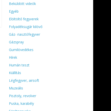
Beküldött videók
Egyéb
Elöltöltő fegyverek
Folyadéksugár kilövő
Gáz- riasztófegyver
Gázspray
Gumilövedékes
Hírek
Humán teszt
Kiállítás
Légfegyver, airsoft
Muzeális
Pisztoly, revolver
Puska, karabély