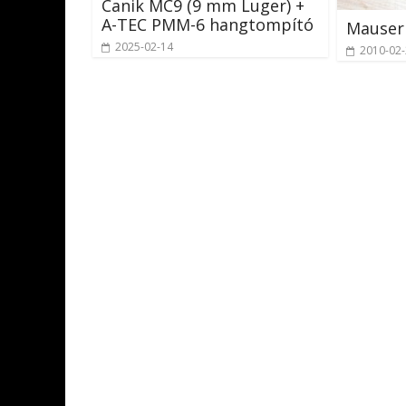
Canik MC9 (9 mm Luger) +
A-TEC PMM-6 hangtompító
Mauser
2025-02-14
2010-02