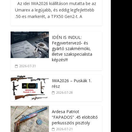
Az idei IWA2026 kiállításon mutatta be az
Umarex a legújabb, és eddig legfejlettebb
.50-es markerét, a TPX50 Gen2-t. A
IDÉN IS INDUL:
Fegyvertervező- és
gyártó szakmérnöki,
illetve szakspecialista
képzés!!!
2026-07-31
IWA2026 – Puskák 1.
rész
2026-07-28
Ardesa Patriot
“FAPADOS” .45 elöltöltő
perkussziós pisztoly
2026-07-21