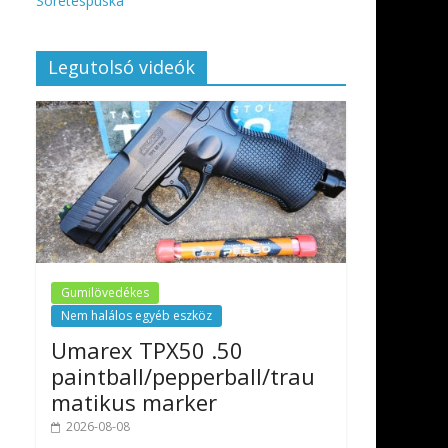
Sörétespuska
Legutolsó videók
Gumilövedékes
Nem halálos egyéb eszköz
Umarex TPX50 .50
paintball/pepperball/trau
matikus marker
2026-08-08