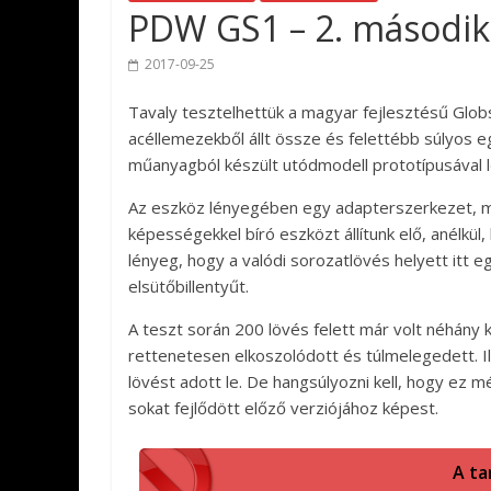
PDW GS1 – 2. második
2017-09-25
Tavaly tesztelhettük a magyar fejlesztésű Glo
acéllemezekből állt össze és felettébb súlyos e
műanyagból készült utódmodell prototípusával l
Az eszköz lényegében egy adapterszerkezet, m
képességekkel bíró eszközt állítunk elő, anélkü
lényeg, hogy a valódi sorozatlövés helyett itt
elsütőbillentyűt.
A teszt során 200 lövés felett már volt néhány k
rettenetesen elkoszolódott és túlmelegedett. Ill
lövést adott le. De hangsúlyozni kell, hogy ez m
sokat fejlődött előző verziójához képest.
A ta