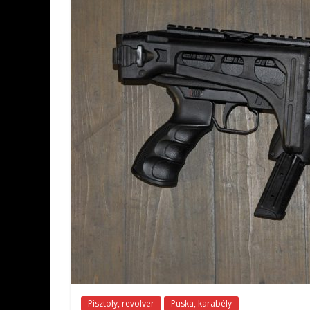
Pisztoly, revolver
Puska, karabély