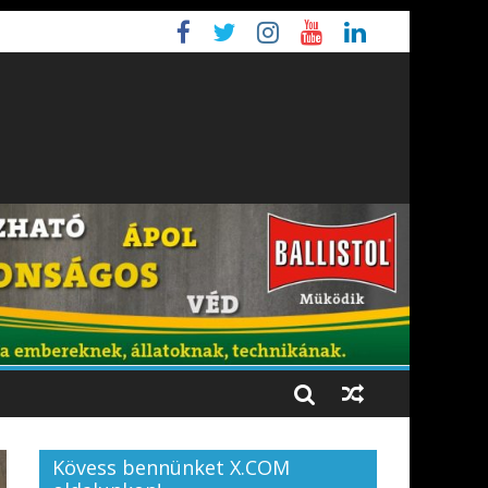
Kövess bennünket X.COM