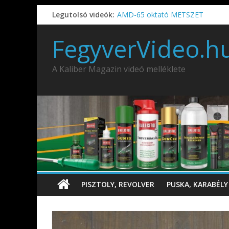
Legutolsó videók:
AMD-65 oktató METSZET
Umarex TPX50 .50 paintball/peppe
IDÉN IS INDUL: Fegyvertervező- és
FegyverVideo.h
IWA2026 – Puskák 1. rész
Ardesa Patriot “FAPADOS” .45 elöl
A Kaliber Magazin videó melléklete
PISZTOLY, REVOLVER
PUSKA, KARABÉLY