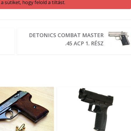
 sütiket, hogy felold a tiltást.
DETONICS COMBAT MASTER
.45 ACP 1. RÉSZ