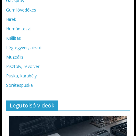
Gázspray
Gumilövedékes
Hírek
Humán teszt
Kiállítás
Légfegyver, airsoft
Muzeális
Pisztoly, revolver
Puska, karabély
Sörétespuska
Legutolsó videók