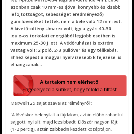
azonban csak 10 mm-es (jóval könnyebb és kisebb
lefojtottságot, sebességet eredményező)
gumilövedéket tettek, nem a bele való 12 mm-est.
A kivetőtöltény Umarex volt, így a gyári 40-50
joule-os torkolati energiából legjobb esetben is
maximum 25-30 J lett. A védőruházat is extrém
vastag volt: 2 poló, 2-3 pullóver és egy télikabát.
Ehhez képest a magyar nyelv ízesebb kifejezései is
elhangzanak…
A tartalom nem elérhető!
Engedélyezd a sütiket, hogy felold a tiltást.
Maxwell125 saját szavai az “élményről”:
“A lövéskor belenyilalt a fájdalom, aztán előbb rohadtul
sajgott, nyilallt, majd lezsibbadt. Először nagyon fájt
(1-2 percig), aztán zsibbadni kezdett középtájon,