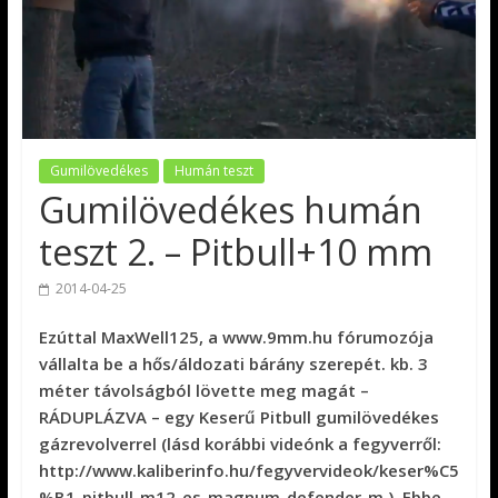
Gumilövedékes
Humán teszt
Gumilövedékes humán
teszt 2. – Pitbull+10 mm
2014-04-25
Ezúttal MaxWell125, a www.9mm.hu fórumozója
vállalta be a hős/áldozati bárány szerepét. kb. 3
méter távolságból lövette meg magát –
RÁDUPLÁZVA – egy Keserű Pitbull gumilövedékes
gázrevolverrel (lásd korábbi videónk a fegyverről:
http://www.kaliberinfo.hu/fegyvervideok/keser%C5
%B1-pitbull-m12-es-magnum-defender-m ). Ebbe