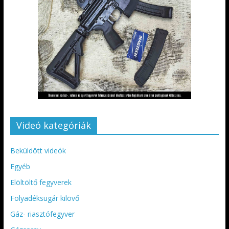
Videó kategóriák
Beküldött videók
Egyéb
Elöltöltő fegyverek
Folyadéksugár kilövő
Gáz- riasztófegyver