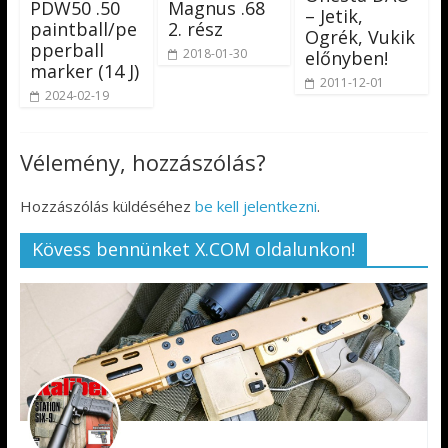
PDW50 .50
Magnus .68
– Jetik,
paintball/pe
2. rész
Ogrék, Vukik
pperball
2018-01-30
előnyben!
marker (14 J)
2011-12-01
2024-02-19
Vélemény, hozzászólás?
Hozzászólás küldéséhez
be kell jelentkezni
.
Kövess bennünket X.COM oldalunkon!