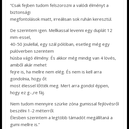
“Csak fejben tudom felszorozni a valódi élményt a
biztonsági
megfontolások miatt, irreálisan sok ruhán keresztül.
De szerintem igen. Mellkassal levenni egy duplát 12
mm-essel,
40-50 Joulellal, egy szál pólóban, esetleg még egy
pulóverben szerintem
húsba vágó élmény. És akkor még mindig van 4 lövés,
amiből akár mehet
fejre is, ha mellre nem elég. És nem is kell arra
gondolnia, hogy őt
most élessel lőtték meg. Mert arra gondol éppen,
hogy ez g-.,re fáj.
Nem tudom mennyire szürke zóna gumissal fejlövésről
beszélni 1-2 méterről.
Élesben szerintem a legtöbb támadót megállítaná a
gumi mellre is.”