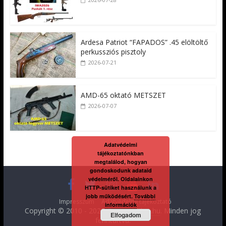
Ardesa Patriot “FAPADOS” .45 elöltöltő
perkussziós pisztoly
2026-07-21
AMD-65 oktató METSZET
2026-07-07
Adatvédelmi
tájékoztatónkban
megtalálod, hogyan
gondoskodunk adataid
védelméről. Oldalainkon
HTTP-sütiket használunk a
jobb működésért.
További
Impresszum
Adatvédelmi tájékoztató
információk
Copyright © 2010 - 2026
FegyverVideo.hu
. Minden jog
Elfogadom
fenntartva.