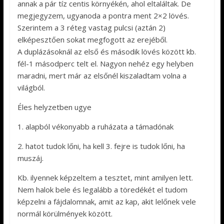
annak a pár tíz centis környékén, ahol eltaláltak. De
megjegyzem, ugyanoda a pontra ment 2×2 lövés.
Szerintem a 3 réteg vastag pulcsi (aztán 2)
elképesztően sokat megfogott az erejéből.
A duplázásoknál az első és második lövés között kb.
fél-1 másodperc telt el. Nagyon nehéz egy helyben
maradni, mert már az elsőnél kiszaladtam volna a
világból.
Éles helyzetben ugye
1. alapból vékonyabb a ruházata a támadónak
2. hatot tudok lőni, ha kell 3. fejre is tudok lőni, ha
muszáj.
Kb. ilyennek képzeltem a tesztet, mint amilyen lett.
Nem halok bele és legalább a töredékét el tudom
képzelni a fájdalomnak, amit az kap, akit lelőnek vele
normál körülmények között.