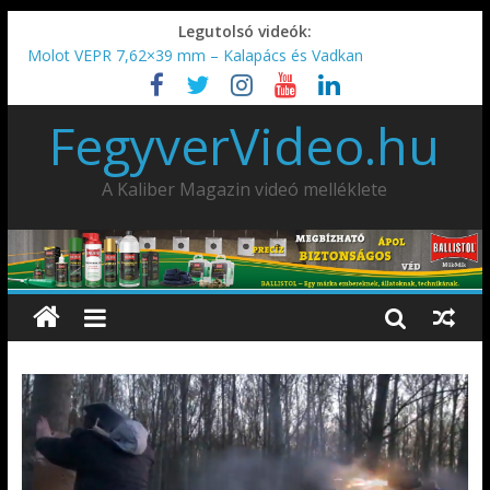
Legutolsó videók:
AMD-65 oktató METSZET
Molot VEPR 7,62×39 mm – Kalapács és Vadkan
IDÉN IS INDUL: Fegyvertervező- és gyártó szakmérnöki,
illetve szakspecialista képzés!!!
FegyverVideo.hu
IWA2026 – Puskák 1. rész
Ardesa Patriot “FAPADOS” .45 elöltöltő perkussziós pisztoly
A Kaliber Magazin videó melléklete