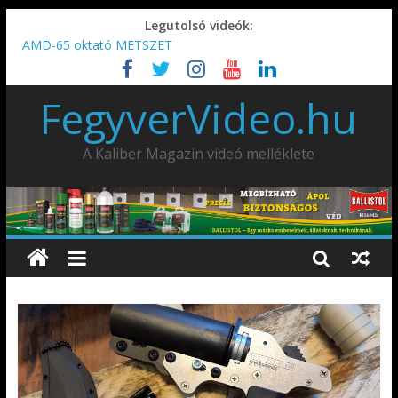
Legutolsó videók:
AMD-65 oktató METSZET
Umarex TPX50 .50 paintball/pepperball/traumatikus marker
IDÉN IS INDUL: Fegyvertervező- és gyártó szakmérnöki,
FegyverVideo.hu
illetve szakspecialista képzés!!!
IWA2026 – Puskák 1. rész
Ardesa Patriot “FAPADOS” .45 elöltöltő perkussziós pisztoly
A Kaliber Magazin videó melléklete