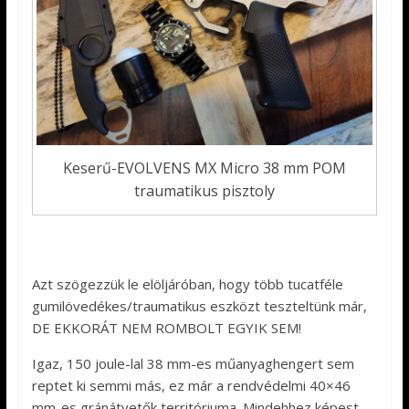
Keserű-EVOLVENS MX Micro 38 mm POM
traumatikus pisztoly
Azt szögezzük le elöljáróban, hogy több tucatféle
gumilövedékes/traumatikus eszközt teszteltünk már,
DE EKKORÁT NEM ROMBOLT EGYIK SEM!
Igaz, 150 joule-lal 38 mm-es műanyaghengert sem
reptet ki semmi más, ez már a rendvédelmi 40×46
mm-es gránátvetők territóriuma. Mindehhez képest