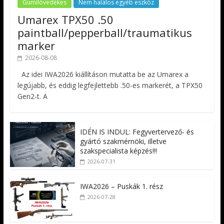
Gumilövedékes
Nem halálos egyéb eszköz
Umarex TPX50 .50
paintball/pepperball/traumatikus
marker
2026-08-08
Az idei IWA2026 kiállításon mutatta be az Umarex a
legújabb, és eddig legfejlettebb .50-es markerét, a TPX50
Gen2-t. A
IDÉN IS INDUL: Fegyvertervező- és
gyártó szakmérnöki, illetve
szakspecialista képzés!!!
2026-07-31
IWA2026 – Puskák 1. rész
2026-07-28