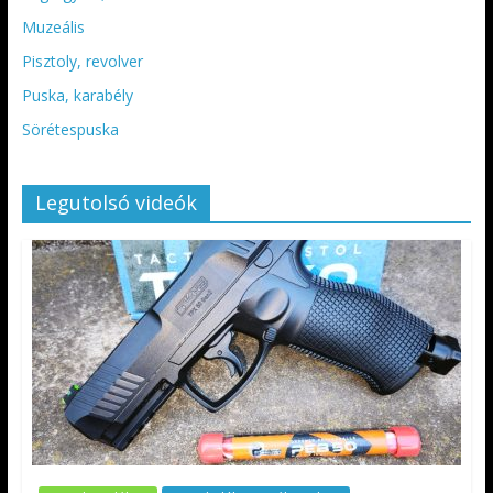
Muzeális
Pisztoly, revolver
Puska, karabély
Sörétespuska
Legutolsó videók