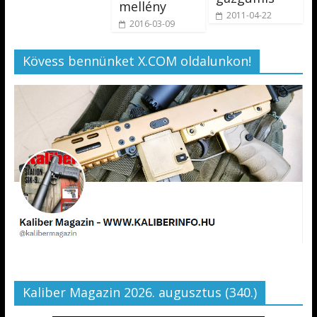
mellény
2011-04-22
2016-03-09
Kövess bennünket X.COM oldalunkon!
Kaliber Magazin 2026. augusztus (340.)