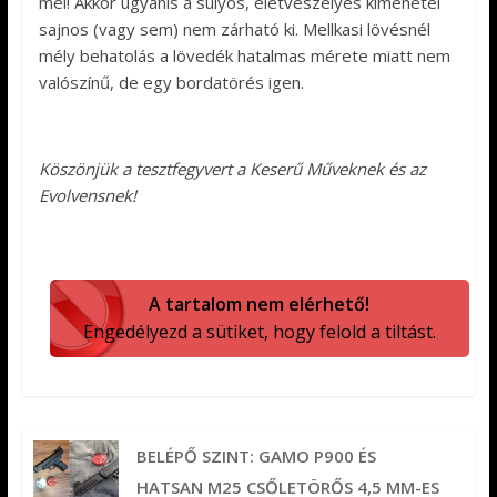
mel! Akkor ugyanis a súlyos, életveszélyes kimenetel
sajnos (vagy sem) nem zárható ki. Mellkasi lövésnél
mély behatolás a lövedék hatalmas mérete miatt nem
valószínű, de egy bordatörés igen.
Köszönjük a tesztfegyvert a Keserű Műveknek és az
Evolvensnek!
A tartalom nem elérhető!
Engedélyezd a sütiket, hogy felold a tiltást.
BELÉPŐ SZINT: GAMO P900 ÉS
HATSAN M25 CSŐLETÖRŐS 4,5 MM-ES