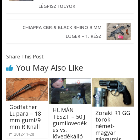
LÉGPISZTOLYOK
CHIAPPA CBR-9 BLACK RHINO 9 MM
LUGER – 1. RÉSZ
Share This Post:
You May Also Like
Godfather
HUMÁN
Zoraki R1 GG
Lupara – 18
TESZT – 50 J
török-
mm gumi/9
gumilövedék
német-
mm R Knall
es vs.
magyar
2012-11-28
lövedékálló
gázgumis