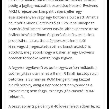
pedig a jogilag muzeális besorolású Keserű-Evolvens
MXM kifejezetten kompakt valami, elfér egy
éjjeliszekrényen vagy egy boltban a pult alatt. Amint a
nevéből is kiderül, a tervező az Evolvens Budapest
óramárkáról ismert Mezei István. Akinek persze itt az
óráknál kevésbé finom és precíziós műszert kellett
produkálnia, a rusztikusság persze a lemezből
lézervágott-hegesztett acél-alu konstrukcióból is
adódott, meg abból, hogy a kisker. ár egy Evolvens
óráénak töredéke kellett, hogy legyen.
A fegyver egylövetű és pofonegyszerűen működik, a
cső felnyitása után lehet a 9 mm R Knall riasztópatron
betölteni, a 38 mm-es POM hengert meg kézzel
elölről betolni, amíg a bepontozott benyomódás a
csövön meg nem fogja, mint egy gáz-riasztó POM-
toldatnál.
A teszt során 2 példánnyal 40 lövés felett adtam le, az