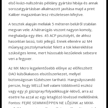
első kvázi-nullszériás példány gyártási hibája és annak
sorozatgyártásban alkalmazott javítása majd a print
Kaliber magazinban lesz részletesen kifejtve.
A tesztek alapján mellalak 5 méteren belülről stabilan
megvan vele. A hátrarúgás viszont nagyon komoly,
meghaladja egy éles .45 ACP pisztolyét, de ahhoz
hasonlóan lassú, toló jellegű. Ennek ellenére az M4
műanyag pisztolymarkolat felett a tok lekerekítése
szükséges lenne, mert húsosabb kezűeknek sebesre
veri a fegyver.
Az MX Micro legjelentősebb előnye az előfeszített
DAO külsőkakasos elsütőszerkezet, mellyel
biztonságosan tűzkészen tartható. Hangsúlyozandó
persze, hogy MELLÉ kell valami többlövetű eszköz
vagy egy jó gázspray/folyadéksugár-kilövő, arra az
esetre ha azzal az egy letaglózó lövéssel mellélőnénk.
Fontos: FEJRE SEMMIKÉPPEN NE LŐJÜNK az MXM-