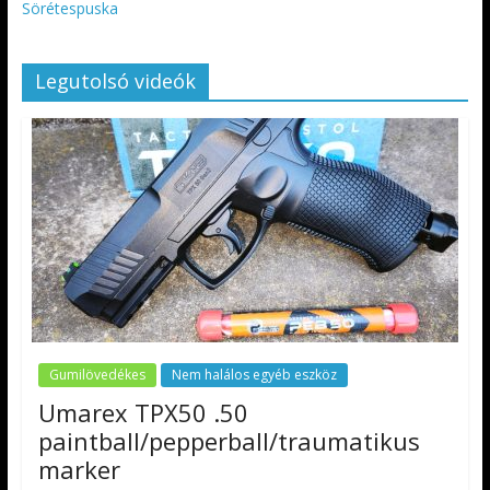
Sörétespuska
Legutolsó videók
Gumilövedékes
Nem halálos egyéb eszköz
Umarex TPX50 .50
paintball/pepperball/traumatikus
marker