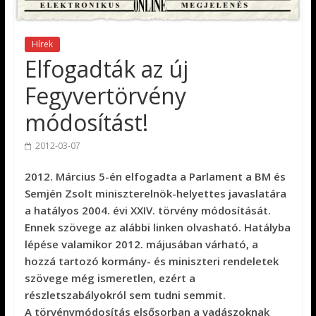
Hírek
Elfogadták az új
Fegyvertörvény
módosítást!
2012-03-07
2012. Március 5-én elfogadta a Parlament a BM és
Semjén Zsolt miniszterelnök-helyettes javaslatára
a hatályos 2004. évi XXIV. törvény módosítását.
Ennek szövege az alábbi linken olvasható. Hatályba
lépése valamikor 2012. májusában várható, a
hozzá tartozó kormány- és miniszteri rendeletek
szövege még ismeretlen, ezért a
részletszabályokról sem tudni semmit.
A törvénymódosítás elsősorban a vadászoknak