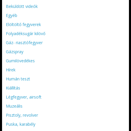
Beküldött videók
Egyéb
Elöltöltő fegyverek
Folyadéksugár kilövő
Gáz- riasztófegyver
Gázspray
Gumilövedékes
Hírek
Humán teszt
Kiállítás
Légfegyver, airsoft
Muzeális
Pisztoly, revolver
Puska, karabély