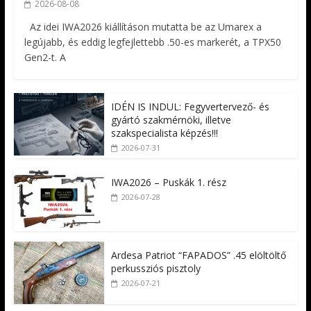
2026-08-08
Az idei IWA2026 kiállításon mutatta be az Umarex a
legújabb, és eddig legfejlettebb .50-es markerét, a TPX50
Gen2-t. A
IDÉN IS INDUL: Fegyvertervező- és
gyártó szakmérnöki, illetve
szakspecialista képzés!!!
2026-07-31
IWA2026 – Puskák 1. rész
2026-07-28
Ardesa Patriot “FAPADOS” .45 elöltöltő
perkussziós pisztoly
2026-07-21