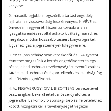
könyvbe”.
2. második legjobb: megszűnik a tartási engedély
lejárata, az visszavonásig lesz érvényes. KIVÉVE az
önvédelmi fegyverét, hiszen az továbbra is az
igazgatásrendészet által adható kiváltság marad, és
megalázó módon hosszabbításáért könyörögni kell.
Ugyanez igaz a jogi személyek lőfegyvereire.
3. ez csupán néhány száz kereskedőt és 3-4 gyártót
érintene: megszűnik a kettős engedélyeztetés egy
része, a haditechnikai tevékenységért ezentúl csak az
MKEH Haditechnikai és Exportellenőrzési Hatóság fog
ellenőrizni/engedélyezni.
4. Az FEGYVERÜGYI CIVIL BIZOTTSÁG tervezetével
összhangban bekerülhetett a lőszerújratöltés a
jogrendbe. Ez komoly biztonsági-tárolási feltételekhez
kötött, vizsgázni kell a tevékenységet végezni