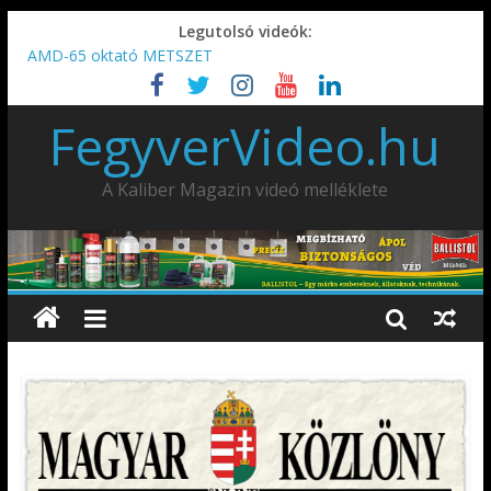
Legutolsó videók:
AMD-65 oktató METSZET
Umarex TPX50 .50 paintball/pepperball/traumatikus marker
IDÉN IS INDUL: Fegyvertervező- és gyártó szakmérnöki,
FegyverVideo.hu
illetve szakspecialista képzés!!!
IWA2026 – Puskák 1. rész
Ardesa Patriot “FAPADOS” .45 elöltöltő perkussziós pisztoly
A Kaliber Magazin videó melléklete