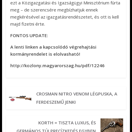
ezt a Közigazgatási és Igazságügyi Minisztérium fúrta
meg – de szerencsére megbízhatjuk ennek
megkérésével az igazgatásrendészetet, és ott is kell
majd fizetni érte.
FONTOS UPDATE:
A lenti linken a kapcsolódó végrehajtási
kormányrendelet is elolvasható!
http://kozlony.magyarorszag.hu/pdf/12246
CROSMAN NITRO VENOM LÉGPUSKA, A
FERDESZEMŰ JENKI
KORTH = TISZTA LUXUS, ÉS
GERMÁNOS TÚLPRECÍZKEDÉS EGYBEN