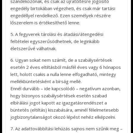
szándékozónak, és csak az újratöltésre jogosító
engedély birtokában végezheti, és csak már tartási
engedéllyel rendelkező. Ezen személyek részére
lőszerelem is értékesíthető lenne.
5. A fegyverek tárolási és átadási/átengedési
feltételei egyszerűsödhetnek, de leginkább
életszerűvé válhatnak.
6. Ugyan sokat nem számít, de a szabálysértések
esetén 2 éves eltiltásból másfél éves vagy 6 hónapos
lett, holott csakis a nulla lenne elfogadható, mintegy
mellékbüntetésként a bírság mellé.
Ennél durvább – ide kapcsolódó – negatívum azonban,
hogy bizonyos szabálysértések esetén szabad
elbírálási jogot kapott az igazgatásrendészet a
büntetés (eltiltás) kiszabására, aminél félelmetesebb
jogbizonytalanságot okozó lépést nehéz elképzelni.
7. Az adattovábbítási lehúzás sajnos nem szűnik meg –