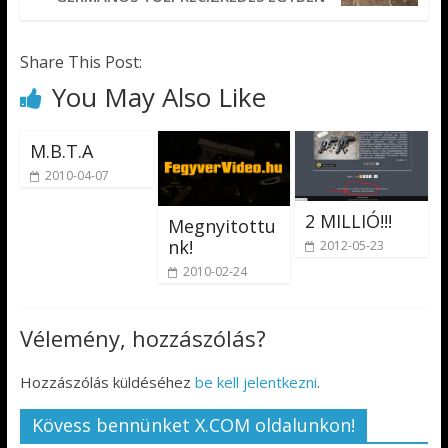
Share This Post:
You May Also Like
M.B.T.A
2010-04-07
2 MILLIÓ!!!
Megnyitottu
nk!
2012-05-23
2010-02-24
Vélemény, hozzászólás?
Hozzászólás küldéséhez
be kell jelentkezni
.
Kövess bennünket X.COM oldalunkon!