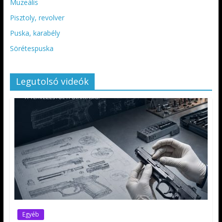
Muzeális
Pisztoly, revolver
Puska, karabély
Sörétespuska
Legutolsó videók
Egyéb