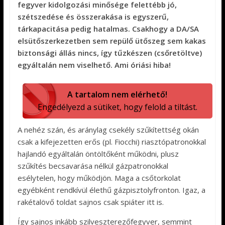
fegyver kidolgozási minősége felettébb jó,
szétszedése és összerakása is egyszerű,
tárkapacitása pedig hatalmas. Csakhogy a DA/SA
elsütőszerkezetben sem repülő ütőszeg sem kakas
biztonsági állás nincs, így tűzkészen (csőretöltve)
egyáltalán nem viselhető. Ami óriási hiba!
A tartalom nem elérhető!
Engedélyezd a sütiket, hogy felold a tiltást.
A nehéz szán, és aránylag csekély szűkítettség okán
csak a kifejezetten erős (pl. Fiocchi) riasztópatronokkal
hajlandó egyáltalán öntöltőként működni, plusz
szűkítés becsavarása nélkül gázpatronokkal
esélytelen, hogy működjön. Maga a csőtorkolat
egyébként rendkívül élethű gázpisztolyfronton. Igaz, a
rakétalövő toldat sajnos csak spiáter itt is.
Így sajnos inkább szilveszterezőfegyver, semmint