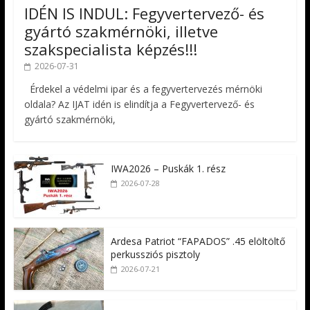
IDÉN IS INDUL: Fegyvertervező- és
gyártó szakmérnöki, illetve
szakspecialista képzés!!!
2026-07-31
Érdekel a védelmi ipar és a fegyvertervezés mérnöki
oldala? Az IJAT idén is elindítja a Fegyvertervező- és
gyártó szakmérnöki,
IWA2026 – Puskák 1. rész
2026-07-28
Ardesa Patriot “FAPADOS” .45 elöltöltő
perkussziós pisztoly
2026-07-21