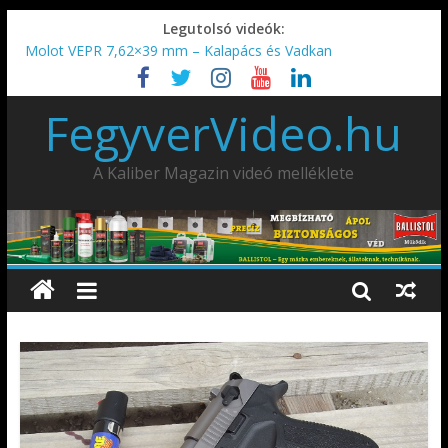
Legutolsó videók:
Molot VEPR 7,62×39 mm – Kalapács és Vadkan
IDÉN IS INDUL: Fegyvertervező- és gyártó szakmérnöki,
illetve szakspecialista képzés!!!
FegyverVideo.hu
IWA2026 – Puskák 1. rész
Ardesa Patriot “FAPADOS” .45 elöltöltő perkussziós pisztoly
AMD-65 oktató METSZET
A Kaliber Magazin videó melléklete