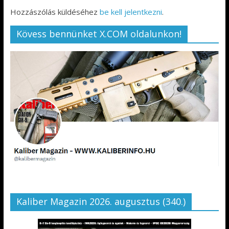
Hozzászólás küldéséhez
be kell jelentkezni
.
Kövess bennünket X.COM oldalunkon!
Kaliber Magazin 2026. augusztus (340.)