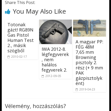
Share This Post:
You May Also Like
Totonak
gázt! RG89N
Gas Pistol
Human Test
A magyar PP:
2., másik
FÉG 48M
IWA 2012-8.
szögből
7,65 mm
légfegyverek
Browning
2010-02-17
, nem
pisztoly 2.
halálos
rész (+ 9 mm
fegyverek 2.
PAK
2012-09-05
gázpisztolyk
ént)
2019-04-23
Vélemény, hozzászólás?