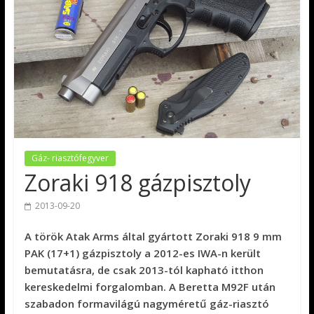
Gáz- riasztófegyver
Zoraki 918 gázpisztoly
2013-09-20
A török Atak Arms által gyártott Zoraki 918 9 mm
PAK (17+1) gázpisztoly a 2012-es IWA-n került
bemutatásra, de csak 2013-tól kapható itthon
kereskedelmi forgalomban. A Beretta M92F után
szabadon formavilágú nagyméretű gáz-riasztó