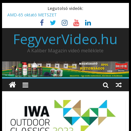
Legutolsó videók:
AMD-65 oktató METSZET
Umarex TPX50 .50 paintball/pepperball/traumatikus marker
IDÉN IS INDUL: Fegyvertervező- és gyártó szakmérnöki,
FegyverVideo.hu
illetve szakspecialista képzés!!!
IWA2026 – Puskák 1. rész
Ardesa Patriot “FAPADOS” .45 elöltöltő perkussziós pisztoly
A Kaliber Magazin videó melléklete