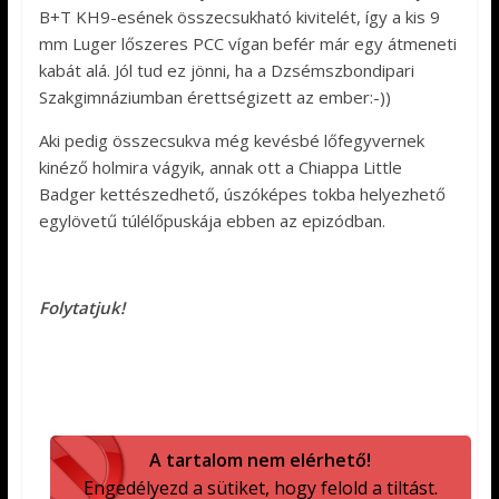
B+T KH9-esének összecsukható kivitelét, így a kis 9
mm Luger lőszeres PCC vígan befér már egy átmeneti
kabát alá. Jól tud ez jönni, ha a Dzsémszbondipari
Szakgimnáziumban érettségizett az ember:-))
Aki pedig összecsukva még kevésbé lőfegyvernek
kinéző holmira vágyik, annak ott a Chiappa Little
Badger kettészedhető, úszóképes tokba helyezhető
egylövetű túlélőpuskája ebben az epizódban.
Folytatjuk!
A tartalom nem elérhető!
Engedélyezd a sütiket, hogy felold a tiltást.