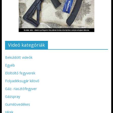
Videó kategóriák
Beküldött videók
Egyéb
Elöltöltő fegyverek
Folyadéksugár kilövő
Gáz- riasztófegyver
Gázspray
Gumilövedékes
Hírek