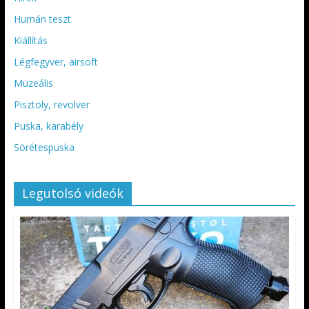
Humán teszt
Kiállítás
Légfegyver, airsoft
Muzeális
Pisztoly, revolver
Puska, karabély
Sörétespuska
Legutolsó videók