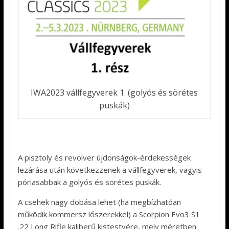
IWA2023 vállfegyverek 1. (golyós és sörétes
puskák)
A pisztoly és revolver újdonságok-érdekességek
lezárása után következzenek a vállfegyverek, vagyis
póriasabbak a golyós és sörétes puskák.
A csehek nagy dobása lehet (ha megbízhatóan
működik kommersz lőszerekkel) a Scorpion Evo3 S1
.22 Long Rifle kaliberű kistestvére, mely méretben