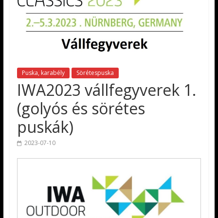
Puska, karabély
Sörétespuska
IWA2023 vállfegyverek 1.
(golyós és sörétes
puskák)
2023-07-10