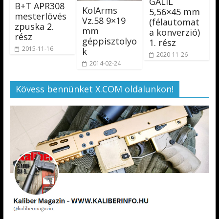
GALIL
B+T APR308
KolArms
5,56×45 mm
mesterlövés
Vz.58 9×19
(félautomat
zpuska 2.
mm
a konverzió)
rész
géppisztolyo
1. rész
2015-11-16
k
2020-11-26
2014-02-24
Kövess bennünket X.COM oldalunkon!