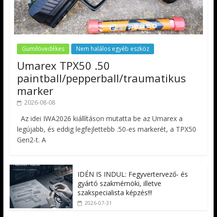
Gumilövedékes
Nem halálos egyéb eszköz
Umarex TPX50 .50
paintball/pepperball/traumatikus
marker
2026-08-08
Az idei IWA2026 kiállításon mutatta be az Umarex a
legújabb, és eddig legfejlettebb .50-es markerét, a TPX50
Gen2-t. A
IDÉN IS INDUL: Fegyvertervező- és
gyártó szakmérnöki, illetve
szakspecialista képzés!!!
2026-07-31