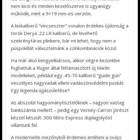
nem kicsi és minden kezelőszerve is ugyanúgy
működik, mint a 9×19 mm-es verzión.
A kiskaliberű “vincseszter” vonalon érdekes újdonság a
török Derya .22 LR kaliberű, de kivehető
szekrénytáras plinkere, bár mi lehet, hogy nem a
püspöklilát választatnánk a színkombinációk közül.
Ha már alsó kengyelkulcsos, akkor végre kezünkbe
foghattuk a Ruger által feltámasztott új Marlin
modelleket, például egy .45-70 kaliberű “guide gun”
veszélyes nagyvadak elleni vadászönvédelmi puskát.
Egy legenda újjászületése?
Az abszolút hagyománytisztelőknek – nagyon vastag
bankszámla mellett – pedig egy Verney-Carron jórészt
kézzel készült .500 Nitro Express duplagolyóst
villantunk fel.
A modernebb mezőnyből érdemes említeni a svájci