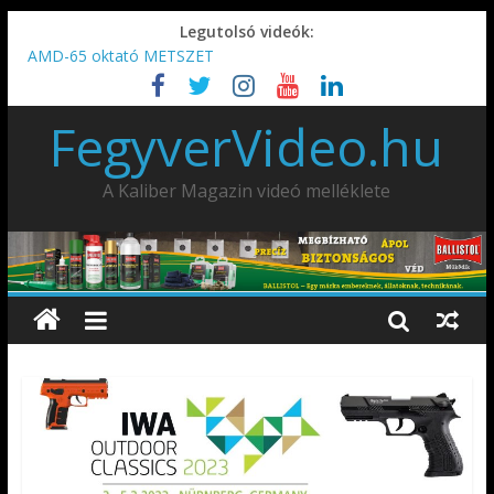
Legutolsó videók:
AMD-65 oktató METSZET
Umarex TPX50 .50 paintball/pepperball/traumatikus marker
IDÉN IS INDUL: Fegyvertervező- és gyártó szakmérnöki,
FegyverVideo.hu
illetve szakspecialista képzés!!!
IWA2026 – Puskák 1. rész
Ardesa Patriot “FAPADOS” .45 elöltöltő perkussziós pisztoly
A Kaliber Magazin videó melléklete