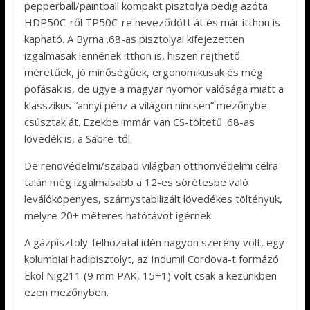
pepperball/paintball kompakt pisztolya pedig azóta
HDP50C-ről TP50C-re neveződött át és már itthon is
kapható. A Byrna .68-as pisztolyai kifejezetten
izgalmasak lennének itthon is, hiszen rejthető
méretűek, jó minőségűek, ergonomikusak és még
pofásak is, de ugye a magyar nyomor valósága miatt a
klasszikus “annyi pénz a világon nincsen” mezőnybe
csúsztak át. Ezekbe immár van CS-töltetű .68-as
lövedék is, a Sabre-től.
De rendvédelmi/szabad világban otthonvédelmi célra
talán még izgalmasabb a 12-es sörétesbe való
leválóköpenyes, szárnystabilizált lövedékes töltényük,
melyre 20+ méteres hatótávot ígérnek.
A gázpisztoly-felhozatal idén nagyon szerény volt, egy
kolumbiai hadipisztolyt, az Indumil Cordova-t formázó
Ekol Nig211 (9 mm PAK, 15+1) volt csak a kezünkben
ezen mezőnyben.