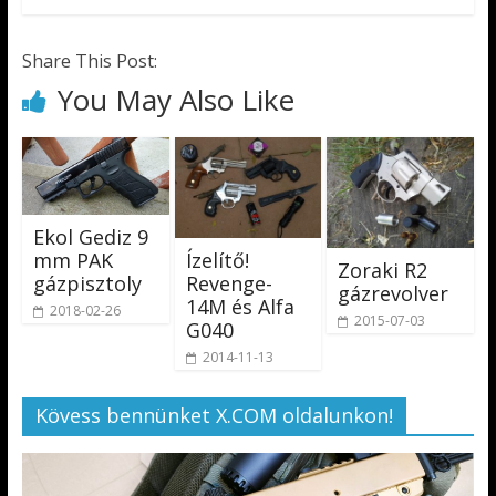
Share This Post:
You May Also Like
Ekol Gediz 9
mm PAK
Ízelítő!
Zoraki R2
gázpisztoly
Revenge-
gázrevolver
14M és Alfa
2018-02-26
2015-07-03
G040
2014-11-13
Kövess bennünket X.COM oldalunkon!