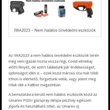
IWA2023 – Nem halálos önvédelmi eszközök
Az IWA2023 a nem halálos önvédelmi eszközök terén
még nem igazán hozta vissza régi, Covid-elmebaj
előtti fényét, de azért találatunk pár érdekességet,
újdonságot idén is – ezek közül március óta mát több
itthon is elérhető, forgattunk velük, vagy jelent meg
róluk cikk a Kaliber magazinban.
A bemutatásra kerülő nem halálos eszközök közül az
Umarex PGSII gázspray-lámpa-pisztoly egészen
jópofa és használható ötlet, az Umarex új