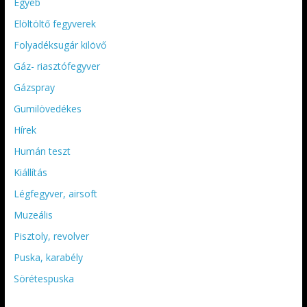
Egyéb
Elöltöltő fegyverek
Folyadéksugár kilövő
Gáz- riasztófegyver
Gázspray
Gumilövedékes
Hírek
Humán teszt
Kiállítás
Légfegyver, airsoft
Muzeális
Pisztoly, revolver
Puska, karabély
Sörétespuska