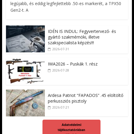
legújabb, és eddig legfejlettebb .50-es markerét, a TPX50
Gen2-t. A
IDÉN IS INDUL: Fegyvertervező- és
gyártó szakmérnöki, illetve
szakspecialista képzés!!!
2026-07-31
IWA2026 – Puskák 1. rész
2026-07-28
Ardesa Patriot “FAPADOS” .45 elöltöltő
perkussziós pisztoly
2026-07-21
Adatvédelmi
tájékoztatónkban