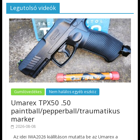
Legutolsó videók
Gumilövedékes
Nem halálos egyéb eszköz
Umarex TPX50 .50
paintball/pepperball/traumatikus
marker
2026-08-08
Az idei IWA2026 kiállításon mutatta be az Umarex a