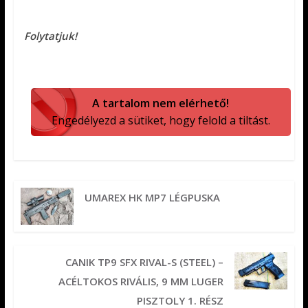
Folytatjuk!
A tartalom nem elérhető!
Engedélyezd a sütiket, hogy felold a tiltást.
UMAREX HK MP7 LÉGPUSKA
CANIK TP9 SFX RIVAL-S (STEEL) –
ACÉLTOKOS RIVÁLIS, 9 MM LUGER
PISZTOLY 1. RÉSZ