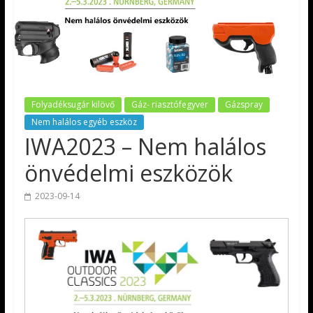
Folyadéksugár kilövő
Gáz- riasztófegyver
Gázspray
Nem halálos egyéb eszköz
IWA2023 – Nem halálos
önvédelmi eszközök
2023-09-14