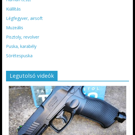
Kiállítás
Légfegyver, airsoft
Muzeális
Pisztoly, revolver
Puska, karabély
Sörétespuska
Legutolsó videók