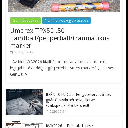
Gumilövedékes
Nem halálos egyéb eszköz
Umarex TPX50 .50
paintball/pepperball/traumatikus
marker
2026-08-08
Az idei IWA2026 kiállításon mutatta be az Umarex a
legújabb, és eddig legfejlettebb .50-es markerét, a TPX50
Gen2-t. A
IDÉN IS INDUL: Fegyvertervező- és
gyártó szakmérnöki, illetve
szakspecialista képzés!!!
2026-07-31
IWA2026 – Puskák 1. rész