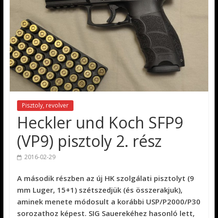
Pisztoly, revolver
Heckler und Koch SFP9
(VP9) pisztoly 2. rész
2016-02-29
A második részben az új HK szolgálati pisztolyt (9
mm Luger, 15+1) szétszedjük (és összerakjuk),
aminek menete módosult a korábbi USP/P2000/P30
sorozathoz képest. SIG Sauerekéhez hasonló lett,