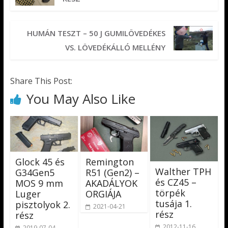
HUMÁN TESZT – 50 J GUMILÖVEDÉKES
VS. LÖVEDÉKÁLLÓ MELLÉNY
Share This Post:
You May Also Like
Glock 45 és
Remington
Walther TPH
G34Gen5
R51 (Gen2) –
és CZ45 –
MOS 9 mm
AKADÁLYOK
törpék
Luger
ORGIÁJA
tusája 1.
pisztolyok 2.
2021-04-21
rész
rész
2012-11-16
2019-07-04