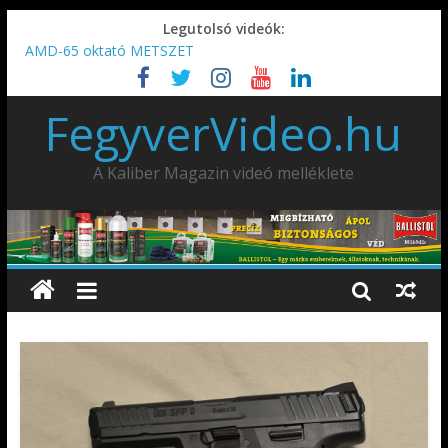
Legutolsó videók:
AMD-65 oktató METSZET
Umarex TPX50 .50 paintball/pepperball/traumatikus marker
IDÉN IS INDUL: Fegyvertervező- és gyártó szakmérnöki,
FegyverVideo.hu
illetve szakspecialista képzés!!!
IWA2026 – Puskák 1. rész
Ardesa Patriot “FAPADOS” .45 elöltöltő perkussziós pisztoly
A Kaliber Magazin videó melléklete