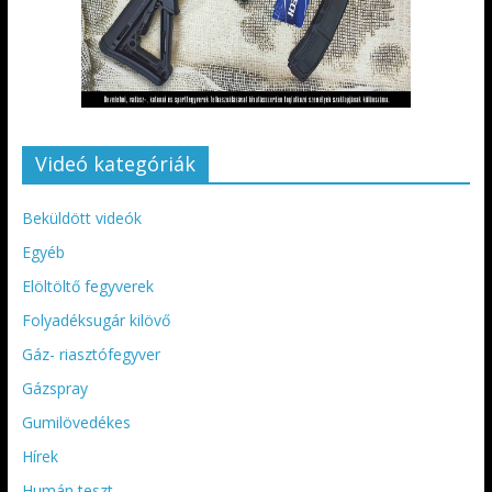
Videó kategóriák
Beküldött videók
Egyéb
Elöltöltő fegyverek
Folyadéksugár kilövő
Gáz- riasztófegyver
Gázspray
Gumilövedékes
Hírek
Humán teszt