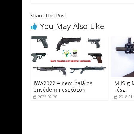
Share This Post:
You May Also Like
IWA2022 – nem halálos
MilSig 
önvédelmi eszközök
rész
2022-07-20
2018-01