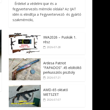
Érdekel a védelmi ipar és a
fegyvertervezés mérnöki oldala? Az IJAT
idén is elindítja a Fegyvertervező- és gyártó
szakmérnöki,
IWA2026 – Puskák 1.
rész
2026-07-28
Ardesa Patriot
“FAPADOS” .45 elöltöltő
perkussziós pisztoly
2026-07-21
AMD-65 oktató
METSZET
2026-07-07