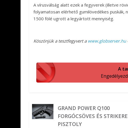
A vírusválság alatt ezek a fegyverek (illetve rö
folyamatosan elérhető gumilövedékes puskák, ne
1500 fölé ugrott a legyártott mennyiség.
Köszönjük a tesztfegyvert a
www.globserver.hu
A ta
Engedélyezd a
GRAND POWER Q100
FORGÓCSÖVES ÉS STRIKERE
PISZTOLY