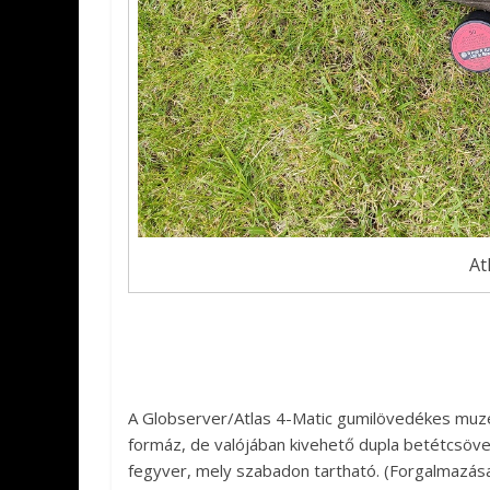
At
A Globserver/Atlas 4-Matic gumilövedékes muze
formáz, de valójában kivehető dupla betétcsöv
fegyver, mely szabadon tartható. (Forgalmazás