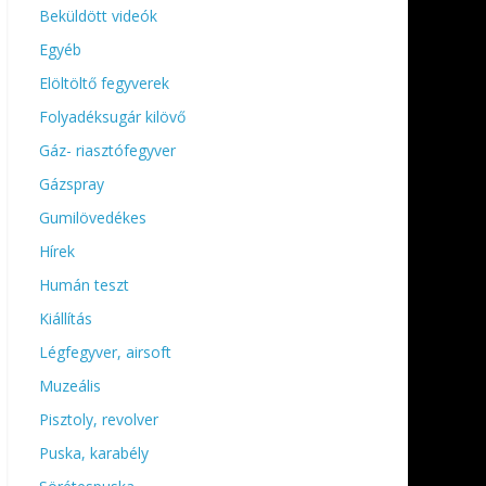
Beküldött videók
Egyéb
Elöltöltő fegyverek
Folyadéksugár kilövő
Gáz- riasztófegyver
Gázspray
Gumilövedékes
Hírek
Humán teszt
Kiállítás
Légfegyver, airsoft
Muzeális
Pisztoly, revolver
Puska, karabély