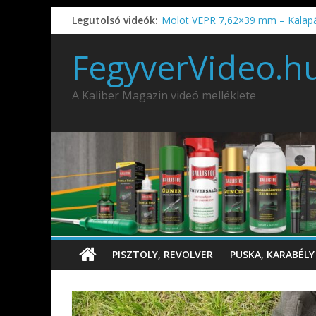
Legutolsó videók:
Molot VEPR 7,62×39 mm – Kalap
IDÉN IS INDUL: Fegyvertervező- és
IWA2026 – Puskák 1. rész
FegyverVideo.h
Ardesa Patriot “FAPADOS” .45 elöl
AMD-65 oktató METSZET
A Kaliber Magazin videó melléklete
PISZTOLY, REVOLVER
PUSKA, KARABÉLY