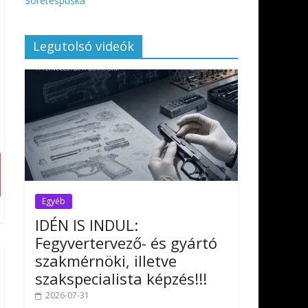
Sörétespuska
Legutolsó videók
Egyéb
IDÉN IS INDUL:
Fegyvertervező- és gyártó
szakmérnöki, illetve
szakspecialista képzés!!!
2026-07-31