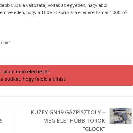
videbb Lupara változata) voltak az egyetlen, nagyjából
m véletlen, hogy a 100e Ft körüli ára ellenére hamar 1000-ről
-nak!
rtalom nem elérhető!
 sütiket, hogy felold a tiltást.
KUZEY GN19 GÁZPISZTOLY –
S
MÉG ÉLETHŰBB TÖRÖK
“GLOCK”