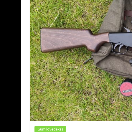
Gumilövedékes