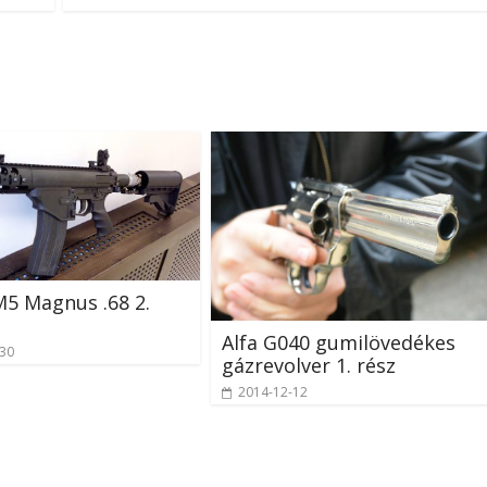
M5 Magnus .68 2.
Alfa G040 gumilövedékes
-30
gázrevolver 1. rész
2014-12-12