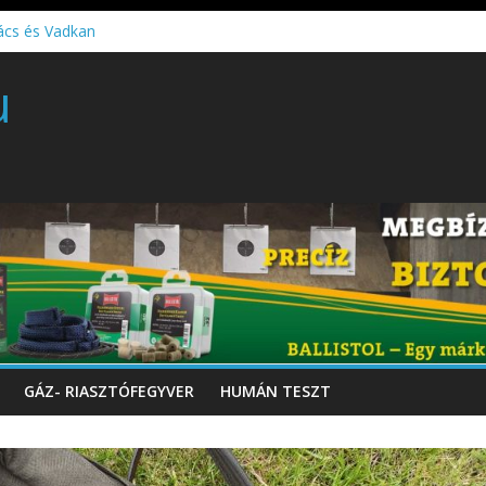
ács és Vadkan
 gyártó szakmérnöki, illetve szakspecialista képzés!!!
u
töltő perkussziós pisztoly
GÁZ- RIASZTÓFEGYVER
HUMÁN TESZT