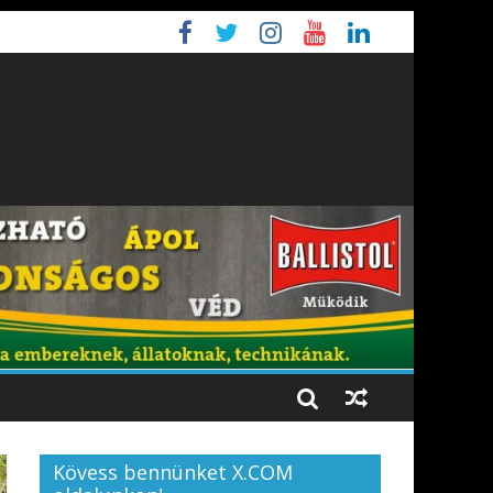
Kövess bennünket X.COM