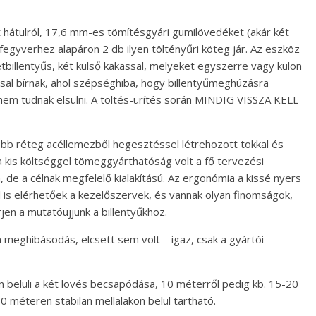
 hátulról, 17,6 mm-es tömítésgyári gumilövedéket (akár két
y fegyverhez alapáron 2 db ilyen töltényűri köteg jár. Az eszköz
étbillentyűs, két külső kakassal, melyeket egyszerre vagy külön
ással bírnak, ahol szépséghiba, hogy billentyűmeghúzásra
l nem tudnak elsülni. A töltés-ürítés során MINDIG VISSZA KELL
több réteg acéllemezből hegesztéssel létrehozott tokkal és
a kis költséggel tömeggyárthatóság volt a fő tervezési
de a célnak megfelelő kialakítású. Az ergonómia a kissé nyers
 is elérhetőek a kezelőszervek, és vannak olyan finomságok,
rjen a mutatóujjunk a billentyűkhöz.
n meghibásodás, elcsett sem volt – igaz, csak a gyártói
n belüli a két lövés becsapódása, 10 méterről pedig kb. 15-20
10 méteren stabilan mellalakon belül tartható.