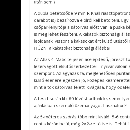
után sem.)
A dupla betétcsőbe 9 mm R Knall riasztópatront
darabot is) bezsírozva elölről kell betölteni. Eg
csőpár-lenyitója a sátorvas előtt van, a puska k
is meg lehet feszíteni. A kakasok biztonsági áll
leoldanak. Viszont a kakasokat ért külső ütéstő
HÚZNI a kakasokat biztonsági állásba!
Az Atlas 4-Matic teljesen acélépítésű, jórészt 
lézervágott elsütőszerkezettel – nyilvánvalóan 
szempont. Az ágyazás fa, meglehetősen puritán, 
külső ellenére egészen jó, közepes kézmérettel
mint a tok sátorvas feletti kivágása, hogy odafé
A teszt során kb. 60 lövést adtunk le, semmilye
ajánlásban szereplő üzemanyagot használtunk!
Az 5-méteres szórás több mint kiváló, 5-6 centi
centis körön belül, még 2×2-re töltve is. Tehát 