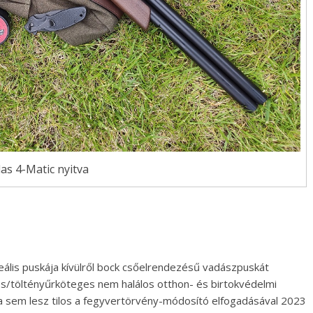
las 4-Matic nyitva
ális puskája kívülről bock csőelrendezésű vadászpuskát
es/töltényűrköteges nem halálos otthon- és birtokvédelmi
a sem lesz tilos a fegyvertörvény-módosító elfogadásával 2023