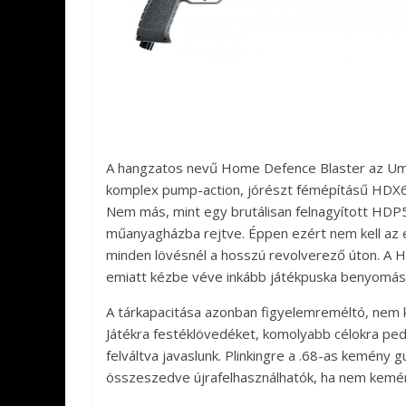
A hangzatos nevű Home Defence Blaster az Umar
komplex pump-action, jórészt fémépításű HDX68
Nem más, mint egy brutálisan felnagyított HDP
műanyagházba rejtve. Éppen ezért nem kell az e
minden lövésnél a hosszú revolverező úton. A H
emiatt kézbe véve inkább játékpuska benyomását
A tárkapacitása azonban figyelemreméltó, nem 
Játékra festéklövedéket, komolyabb célokra p
felváltva javaslunk. Plinkingre a .68-as kemény 
összeszedve újrafelhasználhatók, ha nem kemén