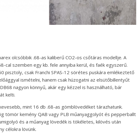
ex olcsóbbik .68-as kaliberű CO2-os csőtáras modellje. A
-cal szemben egy kb. fele annyiba kerül, és faék egyszerű.
50 pisztoly, csak Franchi SPAS-12 sörétes puskára emlékeztető
lőággyal ismételni, hanem csak húzogatni az elsütőbillentyűt
DB68 nagyon könnyű, akár egy kézzel is használható, bár
 kelti.
kevesebb, mint 16 db .68-as gömblövedéket tárazhatunk.
edig tömör kemény QAB vagy PLB műanyaggolyót és pepperballt
gumigolyó és a műanyag lövedék is tökéletes, kilövés után
y célokra lövünk.