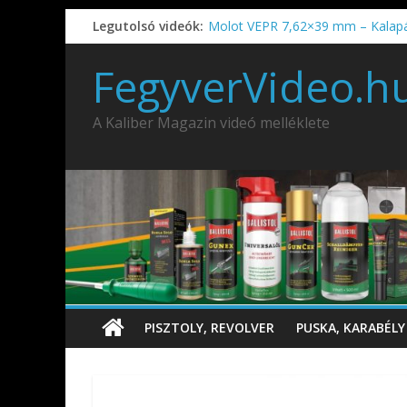
Legutolsó videók:
Molot VEPR 7,62×39 mm – Kalap
IDÉN IS INDUL: Fegyvertervező- és
IWA2026 – Puskák 1. rész
FegyverVideo.h
Ardesa Patriot “FAPADOS” .45 elöl
AMD-65 oktató METSZET
A Kaliber Magazin videó melléklete
PISZTOLY, REVOLVER
PUSKA, KARABÉLY