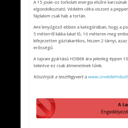
A 15 joule-os torkolati energia elsőre karcsún
elgondolkoztató. Védelmi célra viszont a pepperb
fájdalom csak hab a tortán.
Ami lenyűgöző ebben a kategóriában, hogy a pon
5 méterről lukba lukat lő, 10 méteren meg embe
kifejezetten gáztakarékos, hiszen 2 tárnyi, azaz
erősségű.
A tajvani gyártású HDB68 ára jelenleg éppen 100
tekintve ez csak átmenetinek tűnik.
Köszönjük a tesztfegyvert a
www.onvédelmibolt
A ta
Engedélyezd a