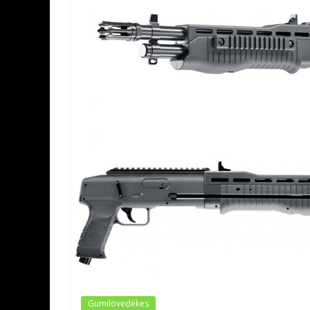
Gumilövedékes