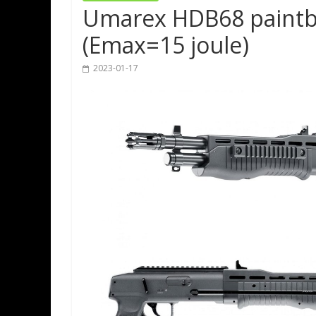
Umarex HDB68 paintba
(Emax=15 joule)
2023-01-17