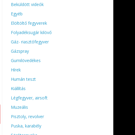
Beküldött videók
Egyéb
Elöltöltő fegyverek
Folyadéksugár kilövő
Gáz- riasztófegyver
Gázspray
Gumilövedékes
Hírek
Humán teszt
Kiállítás
Légfegyver, airsoft
Muzeális
Pisztoly, revolver
Puska, karabély