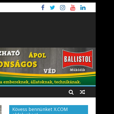
Kövess bennünket X.COM