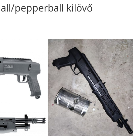
ll/pepperball kilövő