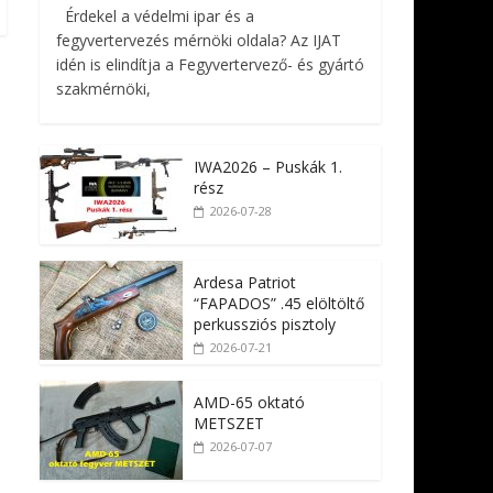
Érdekel a védelmi ipar és a
fegyvertervezés mérnöki oldala? Az IJAT
idén is elindítja a Fegyvertervező- és gyártó
szakmérnöki,
IWA2026 – Puskák 1.
rész
2026-07-28
Ardesa Patriot
“FAPADOS” .45 elöltöltő
perkussziós pisztoly
2026-07-21
AMD-65 oktató
METSZET
2026-07-07