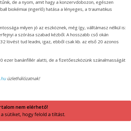
ak tűnik, de a nyom, amit hagy a konzervdobozon, egészen
all biokémiai (ingerlő) hatása a lényeges, a traumatikus
tossága milyen jó az eszköznek, még így, válltámasz nélkül is:
rfejnyi a szórása szabad kézből. A hosszabb cső okán
 32 lövést tud leadni, igaz, ebből csak kb. az első 20 azonos
 ezer banánfillér alatti, de a fizetőeszközünk szánalmasságát
.hu
üzlethálózatnak!
rtalom nem elérhető!
 sütiket, hogy felold a tiltást.