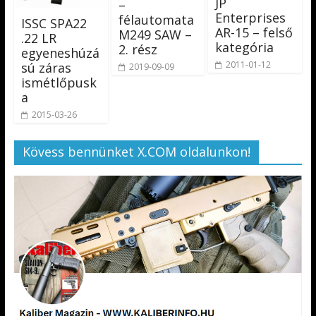
JP
–
Enterprises
félautomata
ISSC SPA22
AR-15 – felső
M249 SAW –
.22 LR
kategória
2. rész
egyeneshúzá
2011-01-12
sú záras
2019-09-09
ismétlőpusk
a
2015-03-26
Kövess bennünket X.COM oldalunkon!