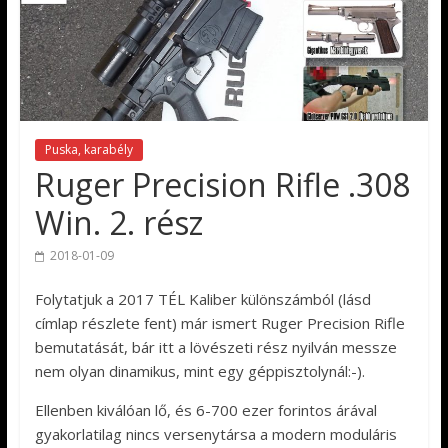
Puska, karabély
Ruger Precision Rifle .308
Win. 2. rész
2018-01-09
Folytatjuk a 2017 TÉL Kaliber különszámból (lásd
címlap részlete fent) már ismert Ruger Precision Rifle
bemutatását, bár itt a lövészeti rész nyilván messze
nem olyan dinamikus, mint egy géppisztolynál:-).
Ellenben kiválóan lő, és 6-700 ezer forintos árával
gyakorlatilag nincs versenytársa a modern moduláris