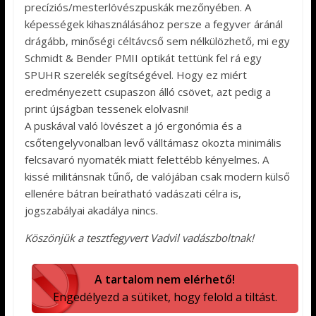
precíziós/mesterlövészpuskák mezőnyében. A
képességek kihasználásához persze a fegyver áránál
drágább, minőségi céltávcső sem nélkülözhető, mi egy
Schmidt & Bender PMII optikát tettünk fel rá egy
SPUHR szerelék segítségével. Hogy ez miért
eredményezett csupaszon álló csövet, azt pedig a
print újságban tessenek elolvasni!
A puskával való lövészet a jó ergonómia és a
csőtengelyvonalban levő válltámasz okozta minimális
felcsavaró nyomaték miatt felettébb kényelmes. A
kissé militánsnak tűnő, de valójában csak modern külső
ellenére bátran beíratható vadászati célra is,
jogszabályai akadálya nincs.
Köszönjük a tesztfegyvert Vadvil vadászboltnak!
A tartalom nem elérhető!
Engedélyezd a sütiket, hogy felold a tiltást.