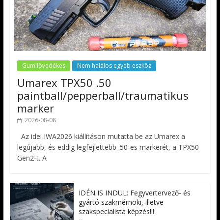
Gumilövedékes
Nem halálos egyéb eszköz
Umarex TPX50 .50
paintball/pepperball/traumatikus
marker
2026-08-08
Az idei IWA2026 kiállításon mutatta be az Umarex a
legújabb, és eddig legfejlettebb .50-es markerét, a TPX50
Gen2-t. A
IDÉN IS INDUL: Fegyvertervező- és
gyártó szakmérnöki, illetve
szakspecialista képzés!!!