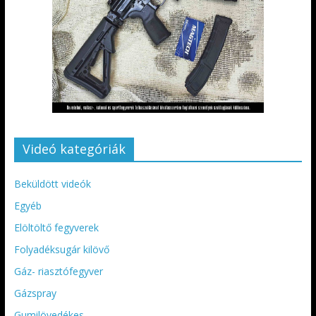
Videó kategóriák
Beküldött videók
Egyéb
Elöltöltő fegyverek
Folyadéksugár kilövő
Gáz- riasztófegyver
Gázspray
Gumilövedékes