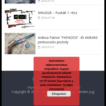
2026-07-31
IWA2026 – Puskák 1. rész
2026-07-28
Ardesa Patriot “FAPADOS” .45 elöltöltő
perkussziós pisztoly
2026-07-21
Adatvédelmi
tájékoztatónkban
megtalálod, hogyan
gondoskodunk adataid
védelméről. Oldalainkon
HTTP-sütiket használunk a
jobb működésért.
További
Impresszum
Adatvédelmi tájékoztató
információk
Copyright © 2010 - 2026
FegyverVideo.hu
. Minden jog
Elfogadom
fenntartva.