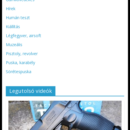
Hírek
Humán teszt
Kiállítás
Légfegyver, airsoft
Muzeális
Pisztoly, revolver
Puska, karabély
Sörétespuska
Legutolsó videók