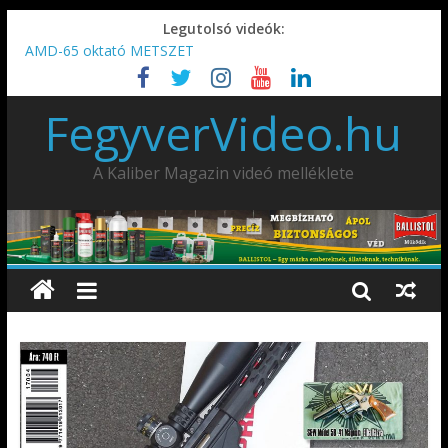
Legutolsó videók:
AMD-65 oktató METSZET
Umarex TPX50 .50 paintball/pepperball/traumatikus marker
IDÉN IS INDUL: Fegyvertervező- és gyártó szakmérnöki,
FegyverVideo.hu
illetve szakspecialista képzés!!!
IWA2026 – Puskák 1. rész
Ardesa Patriot “FAPADOS” .45 elöltöltő perkussziós pisztoly
A Kaliber Magazin videó melléklete