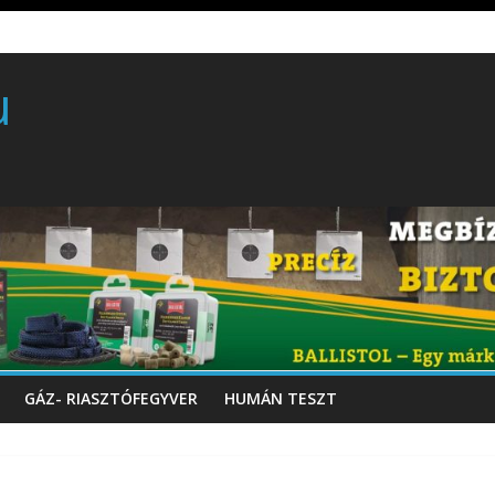
rball/traumatikus marker
 gyártó szakmérnöki, illetve szakspecialista képzés!!!
u
töltő perkussziós pisztoly
GÁZ- RIASZTÓFEGYVER
HUMÁN TESZT