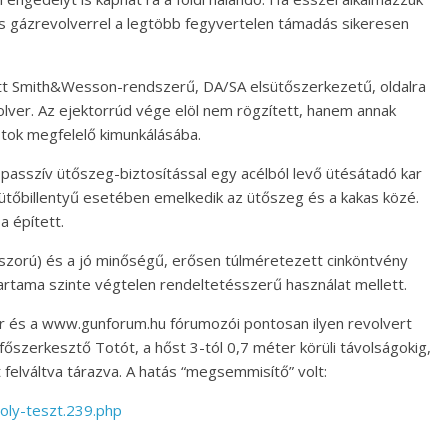
s gázrevolverrel a legtöbb fegyvertelen támadás sikeresen
tt Smith&Wesson-rendszerű, DA/SA elsütőszerkezetű, oldalra
olver. Az ejektorrúd vége elöl nem rögzített, hanem annak
a tok megfelelő kimunkálásába.
asszív ütőszeg-biztosítással egy acélból levő ütésátadó kar
ütőbillentyű esetében emelkedik az ütőszeg és a kakas közé.
a épített.
oszorú) és a jó minőségű, erősen túlméretezett cinköntvény
rtama szinte végtelen rendeltetésszerű használat mellett.
er és a www.gunforum.hu fórumozói pontosan ilyen revolvert
főszerkesztő Totót, a hőst 3-tól 0,7 méter körüli távolságokig,
lváltva tárazva. A hatás “megsemmisítő” volt:
oly-teszt.239.php