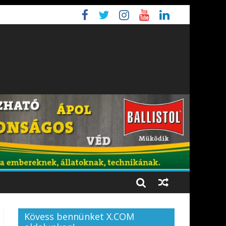
Kövess bennünket X.COM