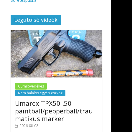
Sörétespuska
Legutolsó videók
Gumilövedékes
Nem halálos egyéb eszköz
Umarex TPX50 .50
paintball/pepperball/trau
matikus marker
2026-08-08