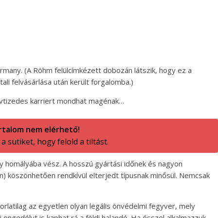
rmany. (A Röhm felülcímkézett dobozán látszik, hogy ez a
li felvásárlása után került forgalomba.)
vtizedes karriert mondhat magénak…
rtalom nem elérhető!
 sütiket, hogy felold a tiltást.
 homályába vész. A hosszú gyártási időnek és nagyon
jén) köszönhetően rendkívül elterjedt típusnak minősül. Nemcsak
latilag az egyetlen olyan legális önvédelmi fegyver, mely
 engedélyt is kaphat rá a földi halandó. Ha ésszel alkalmazzuk