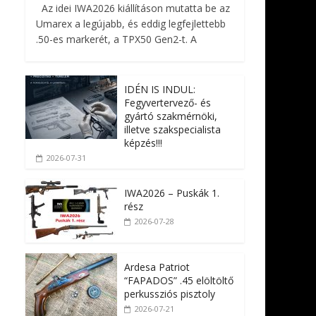
Az idei IWA2026 kiállításon mutatta be az
Umarex a legújabb, és eddig legfejlettebb
.50-es markerét, a TPX50 Gen2-t. A
IDÉN IS INDUL:
Fegyvertervező- és
gyártó szakmérnöki,
illetve szakspecialista
képzés!!!
2026-07-31
IWA2026 – Puskák 1.
rész
2026-07-28
Ardesa Patriot
“FAPADOS” .45 elöltöltő
perkussziós pisztoly
2026-07-21