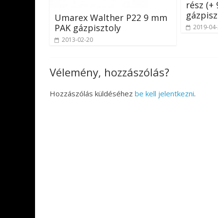
rész (+
gázpisz
Umarex Walther P22 9 mm
PAK gázpisztoly
2019-04
2013-02-20
Vélemény, hozzászólás?
Hozzászólás küldéséhez
be kell jelentkezni
.