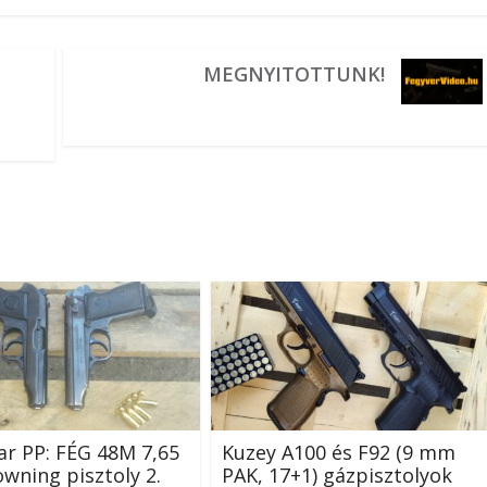
MEGNYITOTTUNK!
r PP: FÉG 48M 7,65
Kuzey A100 és F92 (9 mm
ning pisztoly 2.
PAK, 17+1) gázpisztolyok