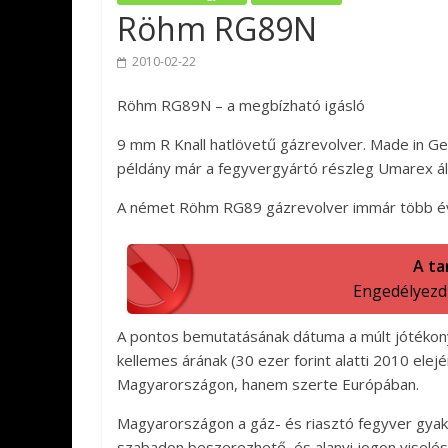
Röhm RG89N
2010-02-22
Röhm RG89N – a megbízható igásló
9 mm R Knall hatlövetű gázrevolver. Made in Ge
példány már a fegyvergyártó részleg Umarex álta
A német Röhm RG89 gázrevolver immár több é
A ta
Engedélyezd a
A pontos bemutatásának dátuma a múlt jótékony
kellemes árának (30 ezer forint alatti 2010 ele
Magyarországon, hanem szerte Európában.
Magyarországon a gáz- és riasztó fegyver gyakor
szabadon beszerezhető, és alanyi jogon viselési