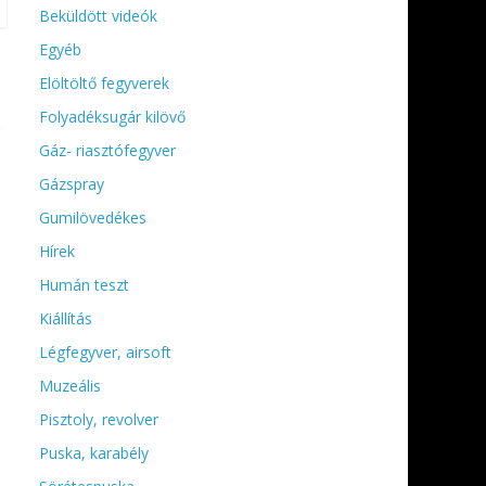
Beküldött videók
Egyéb
Elöltöltő fegyverek
Folyadéksugár kilövő
Gáz- riasztófegyver
Gázspray
Gumilövedékes
Hírek
Humán teszt
Kiállítás
Légfegyver, airsoft
Muzeális
Pisztoly, revolver
Puska, karabély