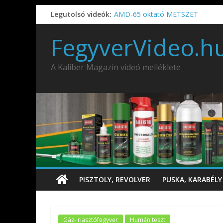
Legutolsó videók:
AMD-65 oktató METSZET
Umarex TPX50 .50 paintball/peppe
IDÉN IS INDUL: Fegyvertervező- és
FegyverVideo.h
IWA2026 – Puskák 1. rész
Ardesa Patriot “FAPADOS” .45 elöl
A Kaliber Magazin videó melléklete
PISZTOLY, REVOLVER
PUSKA, KARABÉLY
Gáz- riasztófegyver
Humán teszt