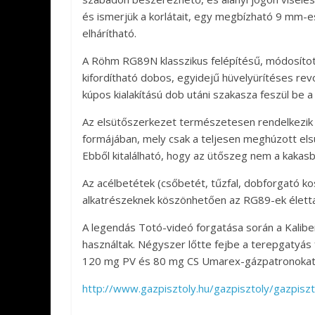
és ismerjük a korlátait, egy megbízható 9 mm-e
elhárítható.
A Röhm RG89N klasszikus felépítésű, módosíto
kifordítható dobos, egyidejű hüvelyürítéses rev
kúpos kialakítású dob utáni szakasza feszül be 
Az elsütőszerkezet természetesen rendelkezik p
formájában, mely csak a teljesen meghúzott els
Ebből kitalálható, hogy az ütőszeg nem a kakasb
Az acélbetétek (csőbetét, tűzfal, dobforgató k
alkatrészeknek köszönhetően az RG89-ek életta
A legendás Totó-videó forgatása során a Kalib
használtak. Négyszer lőtte fejbe a terepgatyás 
120 mg PV és 80 mg CS Umarex-gázpatronokat fe
http://www.gazpisztoly.hu/gazpisztoly/gazpiszt