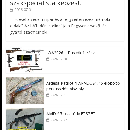
szakspecialista képzés!!!
2026-07-31
Érdekel a védelmi ipar és a fegyvertervezés mérnöki
oldala? Az IJAT idén is elindítja a Fegyvertervező- és
gyártó szakmérnöki,
IWA2026 – Puskák 1. rész
2026-07-28
Ardesa Patriot “FAPADOS” .45 elöltöltő
perkussziós pisztoly
2026-07-21
AMD-65 oktató METSZET
2026-07-07