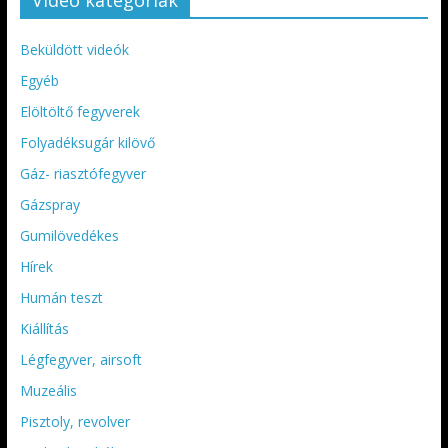
Videó kategóriák
Beküldött videók
Egyéb
Elöltöltő fegyverek
Folyadéksugár kilövő
Gáz- riasztófegyver
Gázspray
Gumilövedékes
Hírek
Humán teszt
Kiállítás
Légfegyver, airsoft
Muzeális
Pisztoly, revolver