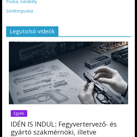
Puska, karabély
Sörétespuska
Legutolsó videók
Egyéb
IDÉN IS INDUL: Fegyvertervező- és
gyártó szakmérnöki, illetve