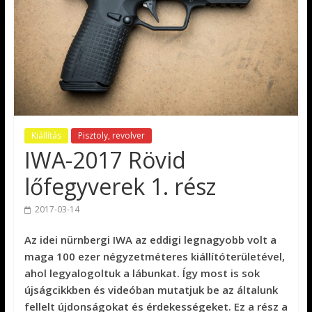
Kiállítás
Pisztoly, revolver
IWA-2017 Rövid
lőfegyverek 1. rész
2017-03-14
Az idei nürnbergi IWA az eddigi legnagyobb volt a
maga 100 ezer négyzetméteres kiállítóterületével,
ahol legyalogoltuk a lábunkat. Így most is sok
újságcikkben és videóban mutatjuk be az általunk
fellelt újdonságokat és érdekességeket. Ez a rész a