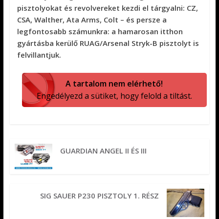
pisztolyokat és revolvereket kezdi el tárgyalni: CZ,
CSA, Walther, Ata Arms, Colt – és persze a
legfontosabb számunkra: a hamarosan itthon
gyártásba kerülő RUAG/Arsenal Stryk-B pisztolyt is
felvillantjuk.
A tartalom nem elérhető!
Engedélyezd a sütiket, hogy felold a tiltást.
GUARDIAN ANGEL II ÉS III
SIG SAUER P230 PISZTOLY 1. RÉSZ