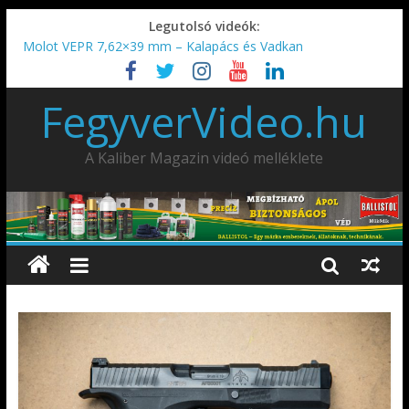
Legutolsó videók:
Molot VEPR 7,62×39 mm – Kalapács és Vadkan
IDÉN IS INDUL: Fegyvertervező- és gyártó szakmérnöki,
illetve szakspecialista képzés!!!
FegyverVideo.hu
IWA2026 – Puskák 1. rész
Ardesa Patriot “FAPADOS” .45 elöltöltő perkussziós pisztoly
AMD-65 oktató METSZET
A Kaliber Magazin videó melléklete