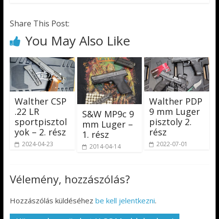
Share This Post:
You May Also Like
Walther CSP
Walther PDP
.22 LR
9 mm Luger
S&W MP9c 9
sportpisztol
pisztoly 2.
mm Luger –
yok – 2. rész
rész
1. rész
2024-04-23
2022-07-01
2014-04-14
Vélemény, hozzászólás?
Hozzászólás küldéséhez
be kell jelentkezni
.