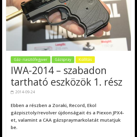
Gáz- riasztófegyver
Gázspray
Kiállítás
IWA-2014 – szabadon
tartható eszközök 1. rész
2014-09-24
Ebben a részben a Zoraki, Record, Ekol
gázpisztoly/revolver újdonságait és a Piexon JPX4-
et, valamint a CAA gázspraymarkolatát mutatjuk
be.