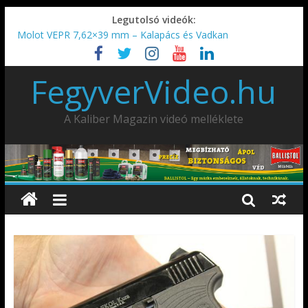
Legutolsó videók:
Molot VEPR 7,62×39 mm – Kalapács és Vadkan
IDÉN IS INDUL: Fegyvertervező- és gyártó szakmérnöki,
illetve szakspecialista képzés!!!
FegyverVideo.hu
IWA2026 – Puskák 1. rész
Ardesa Patriot “FAPADOS” .45 elöltöltő perkussziós pisztoly
AMD-65 oktató METSZET
A Kaliber Magazin videó melléklete