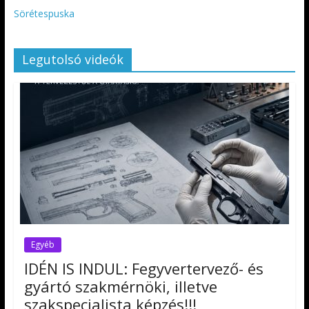
Sörétespuska
Legutolsó videók
Egyéb
IDÉN IS INDUL: Fegyvertervező- és
gyártó szakmérnöki, illetve
szakspecialista képzés!!!