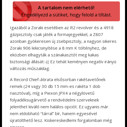
A tartalom nem elérhető!
Engedélyezd a sütiket, hogy felold a tiltást.
Igazából a Zoraki esetében az R2 revolver és a 4918
gázpisztoly csak játék a formajegyekkel, a Z807
azonban gyökeresen új zsebpisztoly, a nagyon sikeres
Zoraki 906 lekicsinyítése a 8 mm K töltényhez, de
eközben elhagyták a szánakasztót meg kakas
biztonsági állását:-(( Ez tehát keményen negatív irányú
változás műszakilag.
A Record Chief-átirata elsősorban rakétavetőnek
remek (24 vagy 30 db 15 mm-es rakéta 1 dob
riasztóval), míg a Piexon JPX4 a négylövetű
folyadéksugárvető a rendvédelmi szerveknek
jelenthet kiváló nem halálos opciót. Ez ugyanis már
nem eldobható “tárral” bír, hanem egyesével
újratölthető lesz. Kiskereskedlemi forgalomban még
nincsen.