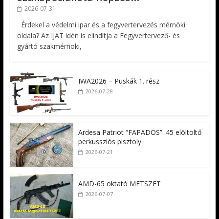
2026-07-31
Érdekel a védelmi ipar és a fegyvertervezés mérnöki
oldala? Az IJAT idén is elindítja a Fegyvertervező- és
gyártó szakmérnöki,
IWA2026 – Puskák 1. rész
2026-07-28
Ardesa Patriot “FAPADOS” .45 elöltöltő
perkussziós pisztoly
2026-07-21
AMD-65 oktató METSZET
2026-07-07