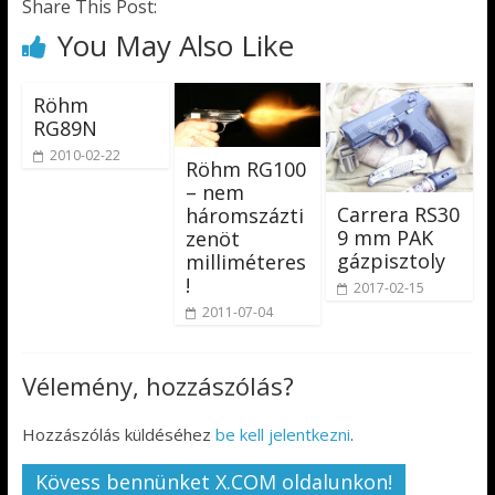
Share This Post:
You May Also Like
Röhm
RG89N
2010-02-22
Röhm RG100
– nem
Carrera RS30
háromszázti
9 mm PAK
zenöt
gázpisztoly
milliméteres
!
2017-02-15
2011-07-04
Vélemény, hozzászólás?
Hozzászólás küldéséhez
be kell jelentkezni
.
Kövess bennünket X.COM oldalunkon!