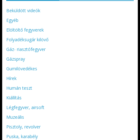
Beküldött videók
Egyéb
Elöltöltő fegyverek
Folyadéksugár kilövő
Gáz- riasztófegyver
Gázspray
Gumilövedékes
Hírek
Humán teszt
Kiállítás
Légfegyver, airsoft
Muzeális
Pisztoly, revolver
Puska, karabély