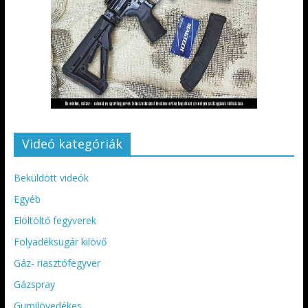
Videó kategóriák
Beküldött videók
Egyéb
Elöltöltő fegyverek
Folyadéksugár kilövő
Gáz- riasztófegyver
Gázspray
Gumilövedékes