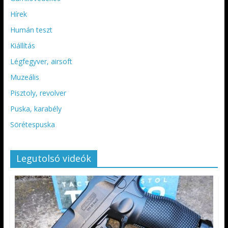
Hírek
Humán teszt
Kiállítás
Légfegyver, airsoft
Muzeális
Pisztoly, revolver
Puska, karabély
Sörétespuska
Legutolsó videók