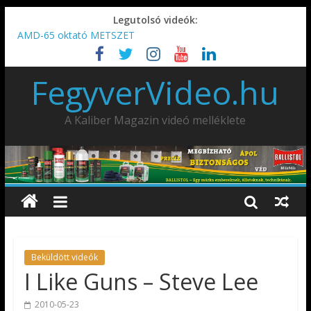
Legutolsó videók:
AMD-65 oktató METSZET
Umarex TPX50 .50 paintball/pepperball/traumatikus marker
IDÉN IS INDUL: Fegyvertervező- és gyártó szakmérnöki,
FegyverVideo.hu
illetve szakspecialista képzés!!!
IWA2026 – Puskák 1. rész
Ardesa Patriot “FAPADOS” .45 elöltöltő perkussziós pisztoly
A Kaliber Magazin videó melléklete
Beküldött videók
I Like Guns – Steve Lee
2010-05-23