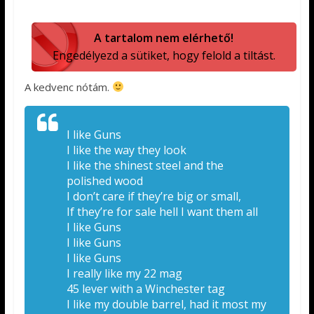
A tartalom nem elérhető!
Engedélyezd a sütiket, hogy felold a tiltást.
A kedvenc nótám.
I like Guns
I like the way they look
I like the shinest steel and the
polished wood
I don’t care if they’re big or small,
If they’re for sale hell I want them all
I like Guns
I like Guns
I like Guns
I really like my 22 mag
45 lever with a Winchester tag
I like my double barrel, had it most my