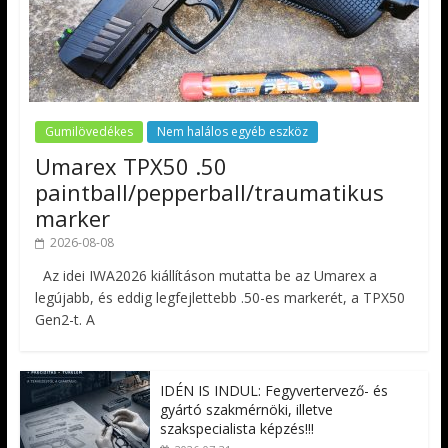
Gumilövedékes
Nem halálos egyéb eszköz
Umarex TPX50 .50
paintball/pepperball/traumatikus
marker
2026-08-08
Az idei IWA2026 kiállításon mutatta be az Umarex a
legújabb, és eddig legfejlettebb .50-es markerét, a TPX50
Gen2-t. A
IDÉN IS INDUL: Fegyvertervező- és
gyártó szakmérnöki, illetve
szakspecialista képzés!!!