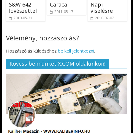
S&W 642
Caracal
Napi
lövészettel
viselésre
2011-05-17
2010-05-31
2010-07-07
Vélemény, hozzászólás?
Hozzászólás küldéséhez
be kell jelentkezni
.
Kövess bennünket X.COM oldalunkon!