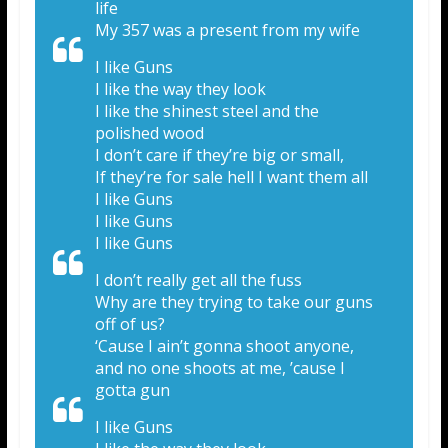
life
My 357 was a present from my wife
I like Guns
I like the way they look
I like the shinest steel and the
polished wood
I don’t care if they’re big or small,
If they’re for sale hell I want them all
I like Guns
I like Guns
I like Guns
I don’t really get all the fuss
Why are they trying to take our guns
off of us?
‘Cause I ain’t gonna shoot anyone,
and no one shoots at me, ’cause I
gotta gun
I like Guns