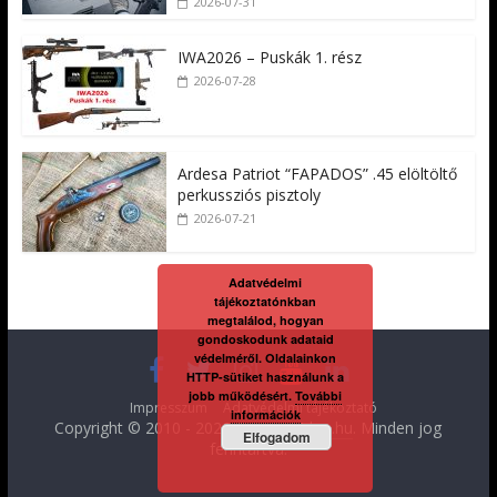
2026-07-31
IWA2026 – Puskák 1. rész
2026-07-28
Ardesa Patriot “FAPADOS” .45 elöltöltő
perkussziós pisztoly
2026-07-21
Adatvédelmi
tájékoztatónkban
megtalálod, hogyan
gondoskodunk adataid
védelméről. Oldalainkon
HTTP-sütiket használunk a
jobb működésért.
További
Impresszum
Adatvédelmi tájékoztató
információk
Copyright © 2010 - 2026
FegyverVideo.hu
. Minden jog
Elfogadom
fenntartva.