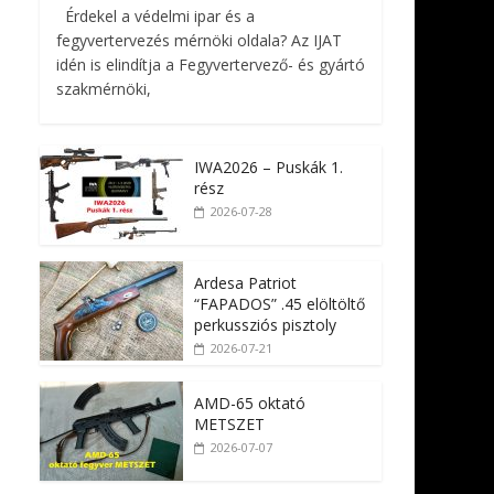
Érdekel a védelmi ipar és a
fegyvertervezés mérnöki oldala? Az IJAT
idén is elindítja a Fegyvertervező- és gyártó
szakmérnöki,
IWA2026 – Puskák 1.
rész
2026-07-28
Ardesa Patriot
“FAPADOS” .45 elöltöltő
perkussziós pisztoly
2026-07-21
AMD-65 oktató
METSZET
2026-07-07