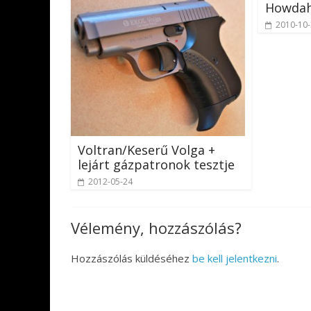
Howda
2010-10
Voltran/Keserű Volga +
lejárt gázpatronok tesztje
2012-05-24
Vélemény, hozzászólás?
Hozzászólás küldéséhez
be kell jelentkezni
.