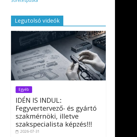
Sörétespuska
Legutolsó videók
Egyéb
IDÉN IS INDUL:
Fegyvertervező- és gyártó
szakmérnöki, illetve
szakspecialista képzés!!!
2026-07-31