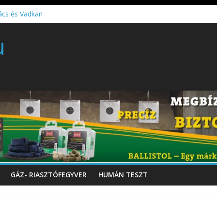
ács és Vadkan
 gyártó szakmérnöki, illetve szakspecialista képzés!!!
u
töltő perkussziós pisztoly
GÁZ- RIASZTÓFEGYVER
HUMÁN TESZT