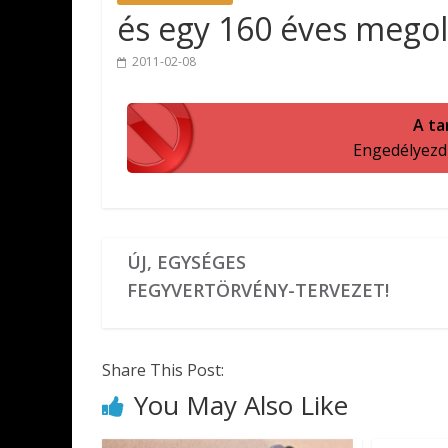
és egy 160 éves mego
2011-02-08
A ta
Engedélyezd a
ÚJ, EGYSÉGES
FEGYVERTÖRVÉNY-TERVEZET!
Share This Post:
You May Also Like