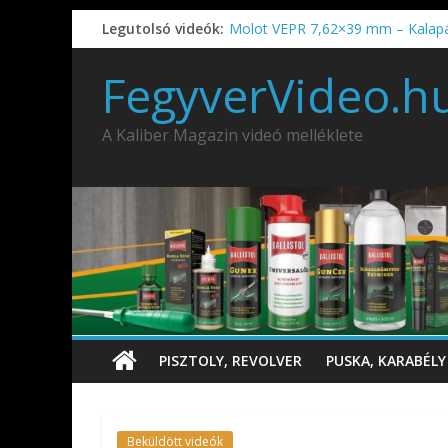
Legutolsó videók:
Molot VEPR 7,62×39 mm – Kalap
IDÉN IS INDUL: Fegyvertervező- és
IWA2026 – Puskák 1. rész
FegyverVideo.h
Ardesa Patriot “FAPADOS” .45 elöl
AMD-65 oktató METSZET
A Kaliber Magazin videó melléklete
PISZTOLY, REVOLVER
PUSKA, KARABÉLY
Beküldött videók