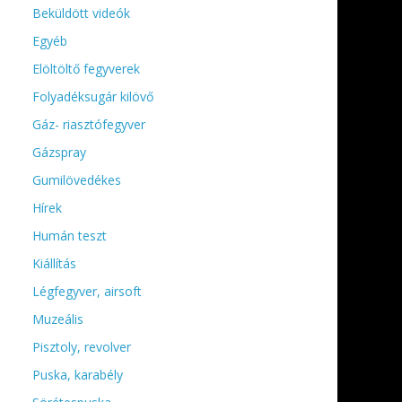
Beküldött videók
Egyéb
Elöltöltő fegyverek
Folyadéksugár kilövő
Gáz- riasztófegyver
Gázspray
Gumilövedékes
Hírek
Humán teszt
Kiállítás
Légfegyver, airsoft
Muzeális
Pisztoly, revolver
Puska, karabély