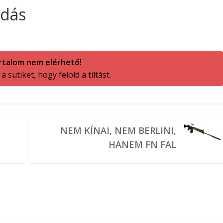
ldás
rtalom nem elérhető!
 sütiket, hogy felold a tiltást.
NEM KÍNAI, NEM BERLINI,
HANEM FN FAL