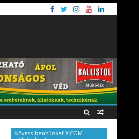
Kövess bennünket X.COM