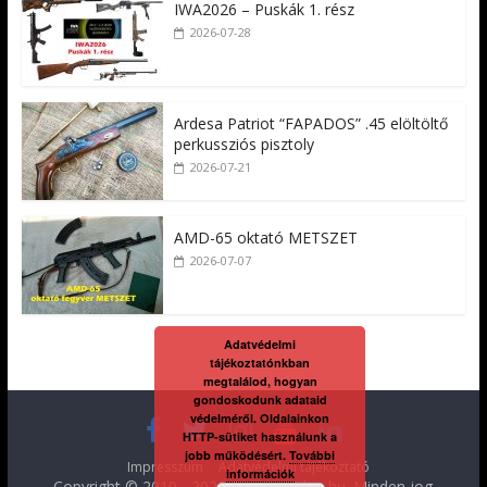
IWA2026 – Puskák 1. rész
2026-07-28
Ardesa Patriot “FAPADOS” .45 elöltöltő
perkussziós pisztoly
2026-07-21
AMD-65 oktató METSZET
2026-07-07
Adatvédelmi
tájékoztatónkban
megtalálod, hogyan
gondoskodunk adataid
védelméről. Oldalainkon
HTTP-sütiket használunk a
jobb működésért.
További
Impresszum
Adatvédelmi tájékoztató
információk
Copyright © 2010 - 2026
FegyverVideo.hu
. Minden jog