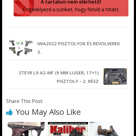
A tartalom nem elérhető!
Engedélyezd a sütiket, hogy felold a tiltást.
IWA2022 PISZTOLYOK ÉS REVOLVEREK
3.
STEYR L9 A2-MF (9 MM LUGER, 17+1)
PISZTOLY – 2. RÉSZ
Share This Post:
You May Also Like