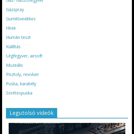
Gáz- riasztófegyver
Gázspray
Gumilövedékes
Hírek
Humán teszt
Kiállítás
Légfegyver, airsoft
Muzeális
Pisztoly, revolver
Puska, karabély
Sörétespuska
Legutolsó videók