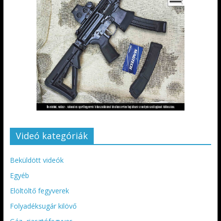
Videó kategóriák
Beküldött videók
Egyéb
Elöltöltő fegyverek
Folyadéksugár kilövő