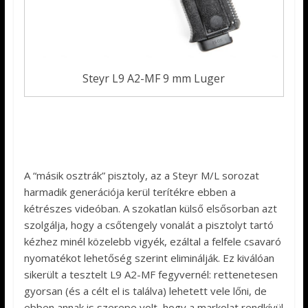
Steyr L9 A2-MF 9 mm Luger
A “másik osztrák” pisztoly, az a Steyr M/L sorozat
harmadik generációja kerül terítékre ebben a
kétrészes videóban. A szokatlan külső elsősorban azt
szolgálja, hogy a csőtengely vonalát a pisztolyt tartó
kézhez minél közelebb vigyék, ezáltal a felfele csavaró
nyomatékot lehetőség szerint eliminálják. Ez kiválóan
sikerült a tesztelt L9 A2-MF fegyvernél: rettenetesen
gyorsan (és a célt el is találva) lehetett vele lőni, de
ebben annak is szerepe volt, hogy a markolat rendkívül