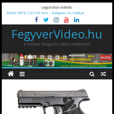
Legutolsó videók:
Molot VEPR 7,62×39 mm – Kalapács és Vadkan
IDÉN IS INDUL: Fegyvertervező- és gyártó szakmérnöki,
illetve szakspecialista képzés!!!
FegyverVideo.hu
IWA2026 – Puskák 1. rész
Ardesa Patriot “FAPADOS” .45 elöltöltő perkussziós pisztoly
AMD-65 oktató METSZET
A Kaliber Magazin videó melléklete