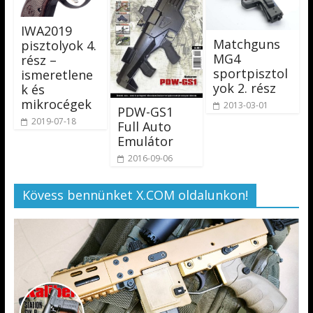
IWA2019
Matchguns
pisztolyok 4.
MG4
rész –
sportpisztol
ismeretlene
yok 2. rész
k és
mikrocégek
2013-03-01
PDW-GS1
2019-07-18
Full Auto
Emulátor
2016-09-06
Kövess bennünket X.COM oldalunkon!