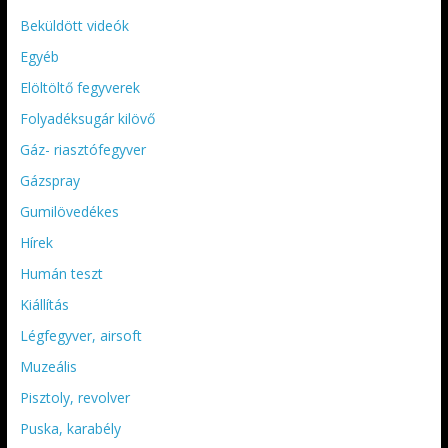
Beküldött videók
Egyéb
Elöltöltő fegyverek
Folyadéksugár kilövő
Gáz- riasztófegyver
Gázspray
Gumilövedékes
Hírek
Humán teszt
Kiállítás
Légfegyver, airsoft
Muzeális
Pisztoly, revolver
Puska, karabély