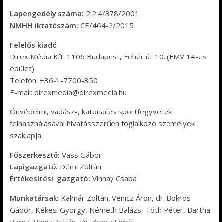
Lapengedély száma:
2.2.4/378/2001
NMHH iktatószám:
CE/464-2/2015
Felelős kiadó
Direx Média Kft. 1106 Budapest, Fehér út 10. (FMV 14-es
épület)
Telefon: +36-1-7700-350
E-mail: direxmedia@direxmedia.hu
Önvédelmi, vadász-, katonai és sportfegyverek
felhasználásával hivatásszerűen foglalkozó személyek
szaklapja.
Főszerkesztő:
Vass Gábor
Lapigazgató:
Démi Zoltán
Értékesítési igazgató:
Vinnay Csaba
Munkatársak:
Kalmár Zoltán, Venicz Áron, dr. Bokros
Gábor, Kékesi György, Németh Balázs, Tóth Péter, Bartha
Barna, Vajda Zoltán, Dr. Koncz Enikő