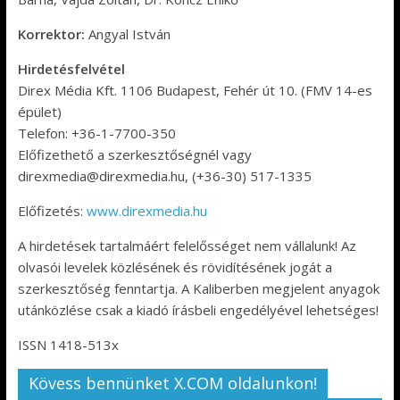
Korrektor:
Angyal István
Hirdetésfelvétel
Direx Média Kft. 1106 Budapest, Fehér út 10. (FMV 14-es
épület)
Telefon: +36-1-7700-350
Előfizethető a szerkesztőségnél vagy
direxmedia@direxmedia.hu, (+36-30) 517-1335
Előfizetés:
www.direxmedia.hu
A hirdetések tartalmáért felelősséget nem vállalunk! Az
olvasói levelek közlésének és rövidítésének jogát a
szerkesztőség fenntartja. A Kaliberben megjelent anyagok
utánközlése csak a kiadó írásbeli engedélyével lehetséges!
ISSN 1418-513x
Kövess bennünket X.COM oldalunkon!