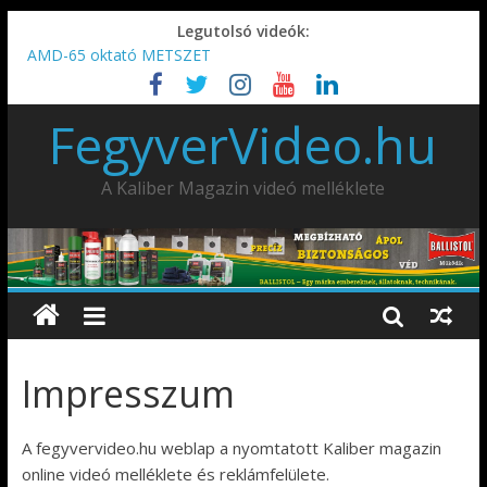
Legutolsó videók:
AMD-65 oktató METSZET
Umarex TPX50 .50 paintball/pepperball/traumatikus marker
IDÉN IS INDUL: Fegyvertervező- és gyártó szakmérnöki,
FegyverVideo.hu
illetve szakspecialista képzés!!!
IWA2026 – Puskák 1. rész
Ardesa Patriot “FAPADOS” .45 elöltöltő perkussziós pisztoly
A Kaliber Magazin videó melléklete
Impresszum
A fegyvervideo.hu weblap a nyomtatott Kaliber magazin
online videó melléklete és reklámfelülete.