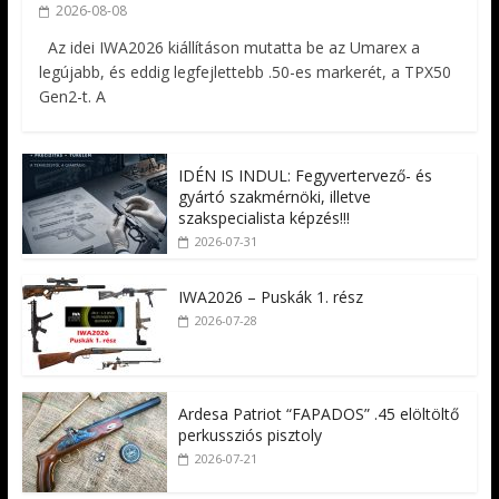
2026-08-08
Az idei IWA2026 kiállításon mutatta be az Umarex a
legújabb, és eddig legfejlettebb .50-es markerét, a TPX50
Gen2-t. A
IDÉN IS INDUL: Fegyvertervező- és
gyártó szakmérnöki, illetve
szakspecialista képzés!!!
2026-07-31
IWA2026 – Puskák 1. rész
2026-07-28
Ardesa Patriot “FAPADOS” .45 elöltöltő
perkussziós pisztoly
2026-07-21