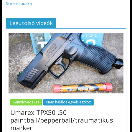
Sörétespuska
Legutolsó videók
Gumilövedékes
Nem halálos egyéb eszköz
Umarex TPX50 .50
paintball/pepperball/traumatikus
marker