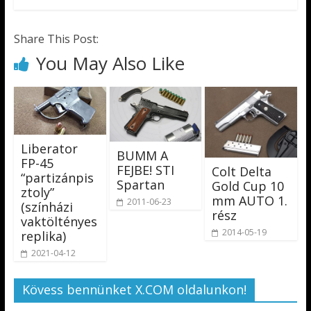
Share This Post:
You May Also Like
Liberator
BUMM A
FP-45
FEJBE! STI
Colt Delta
“partizánpis
Spartan
Gold Cup 10
ztoly”
mm AUTO 1.
2011-06-23
(színházi
rész
vaktöltényes
2014-05-19
replika)
2021-04-12
Kövess bennünket X.COM oldalunkon!