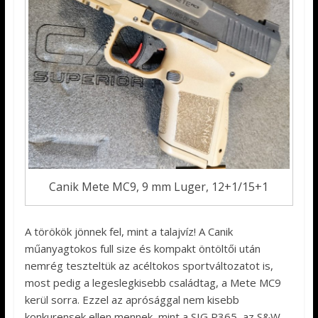
Canik Mete MC9, 9 mm Luger, 12+1/15+1
A törökök jönnek fel, mint a talajvíz! A Canik
műanyagtokos full size és kompakt öntöltői után
nemrég teszteltük az acéltokos sportváltozatot is,
most pedig a legeslegkisebb családtag, a Mete MC9
kerül sorra. Ezzel az aprósággal nem kisebb
konkurensek ellen mennek, mint a SIG P365, az S&W