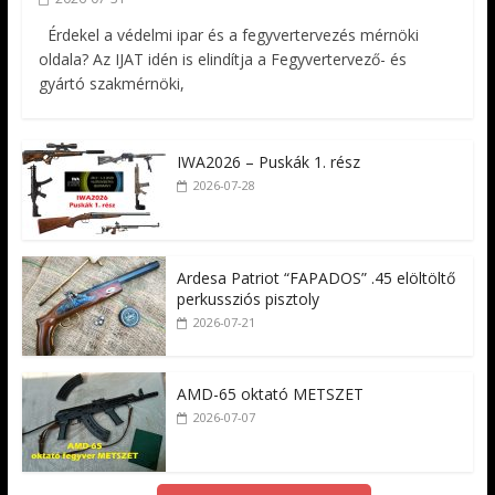
Érdekel a védelmi ipar és a fegyvertervezés mérnöki
oldala? Az IJAT idén is elindítja a Fegyvertervező- és
gyártó szakmérnöki,
IWA2026 – Puskák 1. rész
2026-07-28
Ardesa Patriot “FAPADOS” .45 elöltöltő
perkussziós pisztoly
2026-07-21
AMD-65 oktató METSZET
2026-07-07