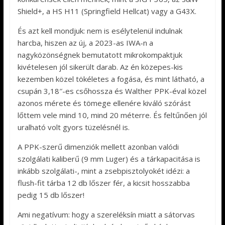
Shield+, a HS H11 (Springfield Hellcat) vagy a G43X.
És azt kell mondjuk: nem is esélytelenül indulnak
harcba, hiszen az új, a 2023-as IWA-n a
nagyközönségnek bemutatott mikrokompaktjuk
kivételesen jól sikerült darab. Az én közepes-kis
kezemben közel tökéletes a fogása, és mint látható, a
csupán 3,18″-es csőhossza és Walther PPK-éval közel
azonos mérete és tömege ellenére kiváló szórást
lőttem vele mind 10, mind 20 méterre. És feltűnően jól
uralható volt gyors tüzelésnél is.
A PPK-szerű dimenziók mellett azonban valódi
szolgálati kaliberű (9 mm Luger) és a tárkapacitása is
inkább szolgálati-, mint a zsebpisztolyokét idézi: a
flush-fit tárba 12 db lőszer fér, a kicsit hosszabba
pedig 15 db lőszer!
Ami negatívum: hogy a szereléksín miatt a sátorvas