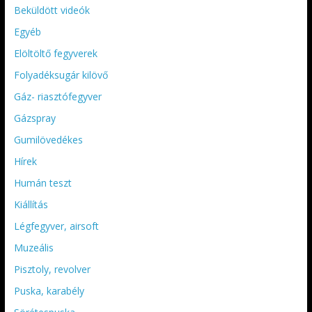
Beküldött videók
Egyéb
Elöltöltő fegyverek
Folyadéksugár kilövő
Gáz- riasztófegyver
Gázspray
Gumilövedékes
Hírek
Humán teszt
Kiállítás
Légfegyver, airsoft
Muzeális
Pisztoly, revolver
Puska, karabély