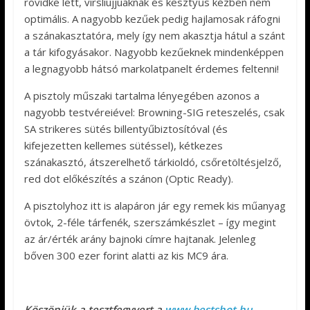
rövidke lett, virsliujjúaknak és kesztyűs kézben nem
optimális. A nagyobb kezűek pedig hajlamosak ráfogni
a szánakasztatóra, mely így nem akasztja hátul a szánt
a tár kifogyásakor. Nagyobb kezűeknek mindenképpen
a legnagyobb hátsó markolatpanelt érdemes feltenni!
A pisztoly műszaki tartalma lényegében azonos a
nagyobb testvéreiével: Browning-SIG reteszelés, csak
SA strikeres sütés billentyűbiztosítóval (és
kifejezetten kellemes sütéssel), kétkezes
szánakasztó, átszerelhető tárkioldó, csőretöltésjelző,
red dot előkészítés a szánon (Optic Ready).
A pisztolyhoz itt is alapáron jár egy remek kis műanyag
övtok, 2-féle tárfenék, szerszámkészlet – így megint
az ár/érték arány bajnoki címre hajtanak. Jelenleg
bőven 300 ezer forint alatti az kis MC9 ára.
Köszönjük a tesztfegyvert a
www.bestshot.hu