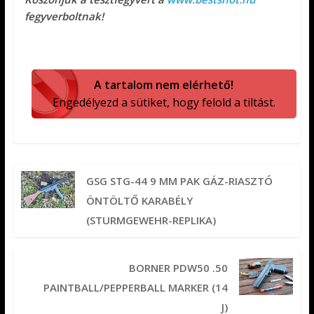
fegyverboltnak!
A tartalom nem elérhető!
Engedélyezd a sütiket, hogy felold a tiltást.
GSG STG-44 9 MM PAK GÁZ-RIASZTÓ
ÖNTÖLTŐ KARABÉLY
(STURMGEWEHR-REPLIKA)
BORNER PDW50 .50
PAINTBALL/PEPPERBALL MARKER (14
J)