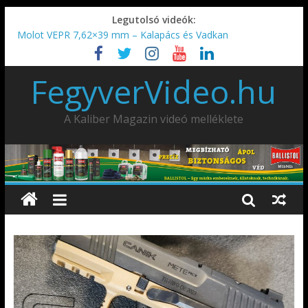
Legutolsó videók:
Molot VEPR 7,62×39 mm – Kalapács és Vadkan
IDÉN IS INDUL: Fegyvertervező- és gyártó szakmérnöki,
illetve szakspecialista képzés!!!
FegyverVideo.hu
IWA2026 – Puskák 1. rész
Ardesa Patriot “FAPADOS” .45 elöltöltő perkussziós pisztoly
AMD-65 oktató METSZET
A Kaliber Magazin videó melléklete