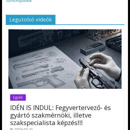
Sörétespuska
Legutolsó videók
Egyéb
IDÉN IS INDUL: Fegyvertervező- és
gyártó szakmérnöki, illetve
szakspecialista képzés!!!
2026-07-31