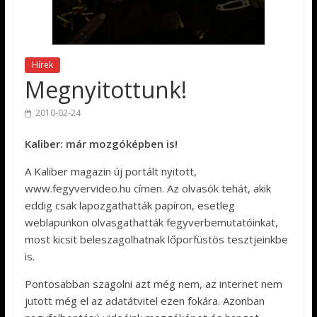
Hírek
Megnyitottunk!
2010-02-24
Kaliber: már mozgóképben is!
A Kaliber magazin új portált nyitott,
www.fegyvervideo.hu címen. Az olvasók tehát, akik
eddig csak lapozgathatták papíron, esetleg
weblapunkon olvasgathatták fegyverbemutatóinkat,
most kicsit beleszagolhatnak lőporfüstös tesztjeinkbe
is.
Pontosabban szagolni azt még nem, az internet nem
jutott még el az adatátvitel ezen fokára. Azonban