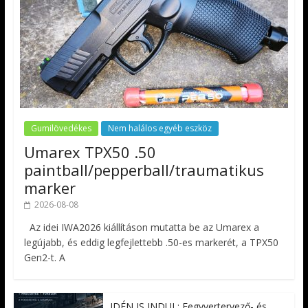
Gumilövedékes
Nem halálos egyéb eszköz
Umarex TPX50 .50
paintball/pepperball/traumatikus
marker
2026-08-08
Az idei IWA2026 kiállításon mutatta be az Umarex a
legújabb, és eddig legfejlettebb .50-es markerét, a TPX50
Gen2-t. A
IDÉN IS INDUL: Fegyvertervező- és