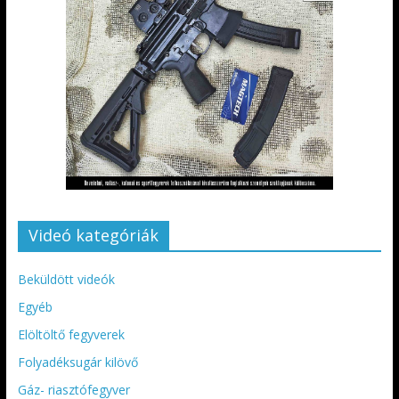
Videó kategóriák
Beküldött videók
Egyéb
Elöltöltő fegyverek
Folyadéksugár kilövő
Gáz- riasztófegyver