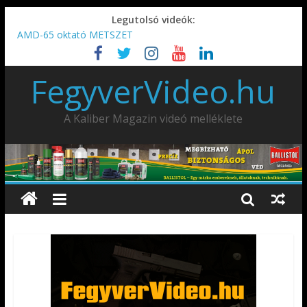
Legutolsó videók:
AMD-65 oktató METSZET
Umarex TPX50 .50 paintball/pepperball/traumatikus marker
IDÉN IS INDUL: Fegyvertervező- és gyártó szakmérnöki,
FegyverVideo.hu
illetve szakspecialista képzés!!!
IWA2026 – Puskák 1. rész
Ardesa Patriot “FAPADOS” .45 elöltöltő perkussziós pisztoly
A Kaliber Magazin videó melléklete