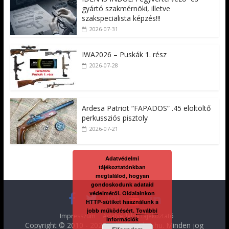
gyártó szakmérnöki, illetve
szakspecialista képzés!!!
2026-07-31
IWA2026 – Puskák 1. rész
2026-07-28
Ardesa Patriot “FAPADOS” .45 elöltöltő
perkussziós pisztoly
2026-07-21
Adatvédelmi
tájékoztatónkban
megtalálod, hogyan
gondoskodunk adataid
védelméről. Oldalainkon
HTTP-sütiket használunk a
jobb működésért.
További
Impresszum
Adatvédelmi tájékoztató
információk
Copyright © 2010 - 2026
FegyverVideo.hu
. Minden jog