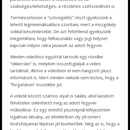
szükséges/lehetséges, a részletes szétszedését is.
Természetesen a “szövegelős” részt igyekszünk a
lehető legminimálisabbra szorítani, mert a mozgókép
sokkal beszédesebb. De azt feltétlenül igyekszünk
megemlíteni, hogy felhasználás vagy jogi helyzet
kapcsán milyen célra javasolt az adott fegyver.
Minden videóhoz egyúttal tartozik egy rövidke
“cikkecske” is, melyben összefoglaljuk a videó
tartalmát, illetve a videóben el nem hangzott plusz
információt is. Mert minden nekünk sem biztos, hogy a
“forgatáson” eszünkbe jut.
A videók között számos olyat is találni, ahol lassított
felvételen tekinthető meg az adott fegyver
működése. Ez egy öntöltő pisztolynál kifejezetten
izgalmas látvány, az elméletben oly jól ismert
lövésfolyamat lépései jól kivehetőek. Meg az is, hogy a