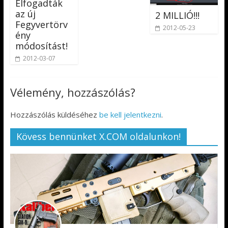
Elfogadták
az új
2 MILLIÓ!!!
Fegyvertörv
2012-05-23
ény
módosítást!
2012-03-07
Vélemény, hozzászólás?
Hozzászólás küldéséhez
be kell jelentkezni
.
Kövess bennünket X.COM oldalunkon!