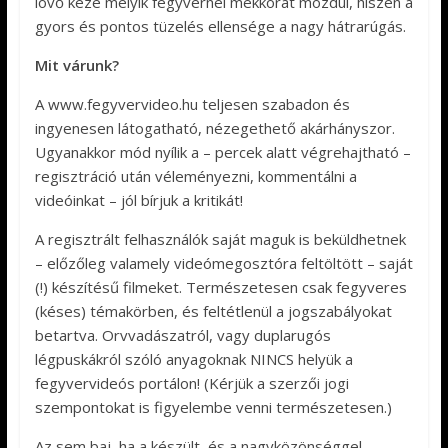
lövő keze melyik fegyvernél mekkorát mozdul, hiszen a
gyors és pontos tüzelés ellensége a nagy hátrarúgás.
Mit várunk?
A www.fegyvervideo.hu teljesen szabadon és
ingyenesen látogatható, nézegethető akárhányszor.
Ugyanakkor mód nyílik a – percek alatt végrehajtható –
regisztráció után véleményezni, kommentálni a
videóinkat – jól bírjuk a kritikát!
A regisztrált felhasználók saját maguk is beküldhetnek
– előzőleg valamely videómegosztóra feltöltött – saját
(!) készítésű filmeket. Természetesen csak fegyveres
(késes) témakörben, és feltétlenül a jogszabályokat
betartva. Orvvadászatról, vagy duplarugós
légpuskákról szóló anyagoknak NINCS helyük a
fegyvervideós portálon! (Kérjük a szerzői jogi
szempontokat is figyelembe venni természetesen.)
Az sem baj, ha a készült, és a nagyközönséggel