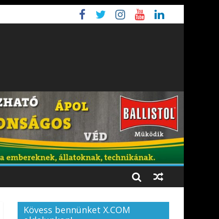
Kövess bennünket X.COM