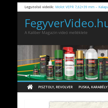
Legutolsó videók:
Molot VEPR 7,62×39 mm – Kalap
IDÉN IS INDUL: Fegyvertervező- és
IWA2026 – Puskák 1. rész
FegyverVideo.h
Ardesa Patriot “FAPADOS” .45 elöl
AMD-65 oktató METSZET
A Kaliber Magazin videó melléklete
PISZTOLY, REVOLVER
PUSKA, KARABÉLY