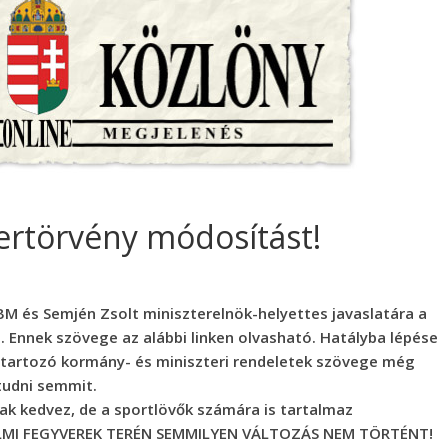
vertörvény módosítást!
BM és Semjén Zsolt miniszterelnök-helyettes javaslatára a
. Ennek szövege az alábbi linken olvasható. Hatályba lépése
 tartozó kormány- és miniszteri rendeletek szövege még
tudni semmit.
k kedvez, de a sportlövők számára is tartalmaz
DELMI FEGYVEREK TERÉN SEMMILYEN VÁLTOZÁS NEM TÖRTÉNT!