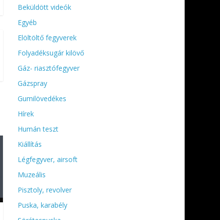
Beküldött videók
Egyéb
Elöltöltő fegyverek
Folyadéksugár kilövő
Gáz- riasztófegyver
Gázspray
Gumilövedékes
Hírek
Humán teszt
Kiállítás
Légfegyver, airsoft
Muzeális
Pisztoly, revolver
Puska, karabély