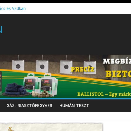
ács és Vadkan
 gyártó szakmérnöki, illetve szakspecialista képzés!!!
u
töltő perkussziós pisztoly
GÁZ- RIASZTÓFEGYVER
HUMÁN TESZT