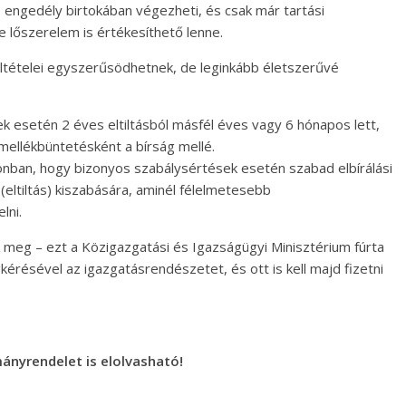
 engedély birtokában végezheti, és csak már tartási
 lőszerelem is értékesíthető lenne.
feltételei egyszerűsödhetnek, de leginkább életszerűvé
k esetén 2 éves eltiltásból másfél éves vagy 6 hónapos lett,
 mellékbüntetésként a bírság mellé.
onban, hogy bizonyos szabálysértések esetén szabad elbírálási
eltiltás) kiszabására, aminél félelmetesebb
lni.
k meg – ezt a Közigazgatási és Igazságügyi Minisztérium fúrta
ésével az igazgatásrendészetet, és ott is kell majd fizetni
mányrendelet is elolvasható!