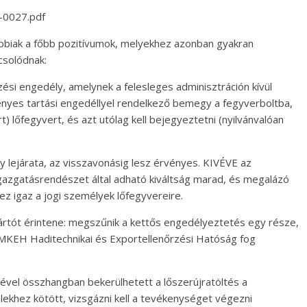
-0027.pdf
ábbiak a főbb pozitívumok, melyekhez azonban gyakran
csolódnak:
si engedély, amelynek a felesleges adminisztráción kívül
ényes tartási engedéllyel rendelkező bemegy a fegyverboltba,
) lőfegyvert, és azt utólag kell bejegyeztetni (nyilvánvalóan
y lejárata, az visszavonásig lesz érvényes. KIVÉVE az
igazgatásrendészet által adható kiváltság marad, és megalázó
z igaz a jogi személyek lőfegyvereire.
ártót érintene: megszűnik a kettős engedélyeztetés egy része,
 MKEH Haditechnikai és Exportellenőrzési Hatóság fog
el összhangban bekerülhetett a lőszerújratöltés a
elekhez kötött, vizsgázni kell a tevékenységet végezni