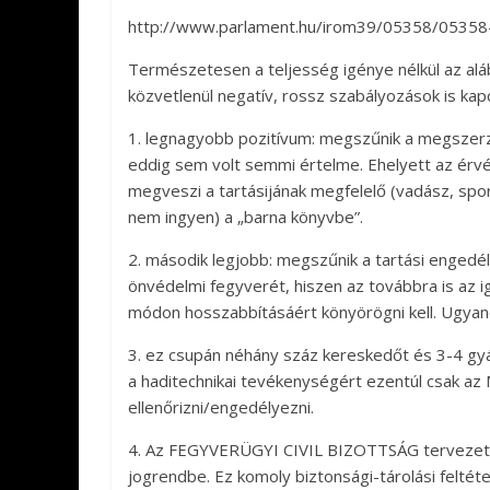
http://www.parlament.hu/irom39/05358/05358
Természetesen a teljesség igénye nélkül az al
közvetlenül negatív, rossz szabályozások is kap
1. legnagyobb pozitívum: megszűnik a megszerzé
eddig sem volt semmi értelme. Ehelyett az érv
megveszi a tartásijának megfelelő (vadász, sport
nem ingyen) a „barna könyvbe”.
2. második legjobb: megszűnik a tartási engedél
önvédelmi fegyverét, hiszen az továbbra is az 
módon hosszabbításáért könyörögni kell. Ugyane
3. ez csupán néhány száz kereskedőt és 3-4 gy
a haditechnikai tevékenységért ezentúl csak az
ellenőrizni/engedélyezni.
4. Az FEGYVERÜGYI CIVIL BIZOTTSÁG tervezetév
jogrendbe. Ez komoly biztonsági-tárolási feltét