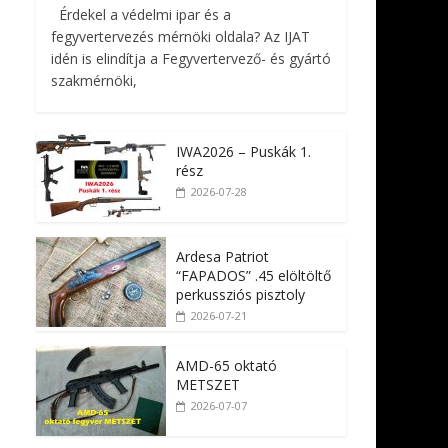
Érdekel a védelmi ipar és a
fegyvertervezés mérnöki oldala? Az IJAT
idén is elindítja a Fegyvertervező- és gyártó
szakmérnöki,
IWA2026 – Puskák 1.
rész
2026-07-28
Ardesa Patriot
“FAPADOS” .45 elöltöltő
perkussziós pisztoly
2026-07-21
AMD-65 oktató
METSZET
2026-07-07