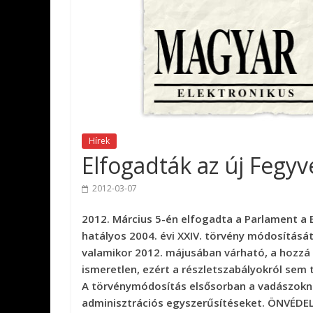
Hírek
Elfogadták az új Fegy
2012-03-07
2012. Március 5-én elfogadta a Parlament a 
hatályos 2004. évi XXIV. törvény módosítását
valamikor 2012. májusában várható, a hozzá
ismeretlen, ezért a részletszabályokról sem 
A törvénymódosítás elsősorban a vadászokna
adminisztrációs egyszerűsítéseket. ÖNVÉ