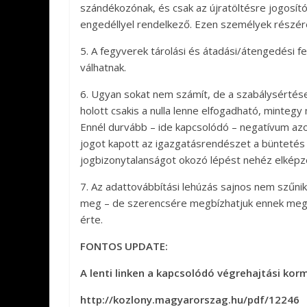
szándékozónak, és csak az újratöltésre jogosító
engedéllyel rendelkező. Ezen személyek részére
5. A fegyverek tárolási és átadási/átengedési 
válhatnak.
6. Ugyan sokat nem számít, de a szabálysértése
holott csakis a nulla lenne elfogadható, mintegy
Ennél durvább – ide kapcsolódó – negatívum az
jogot kapott az igazgatásrendészet a büntetés (
jogbizonytalanságot okozó lépést nehéz elképze
7. Az adattovábbítási lehúzás sajnos nem szűni
meg – de szerencsére megbízhatjuk ennek megkér
érte.
FONTOS UPDATE:
A lenti linken a kapcsolódó végrehajtási kor
http://kozlony.magyarorszag.hu/pdf/12246