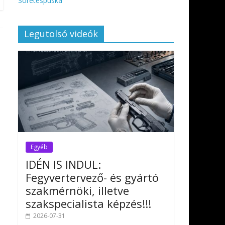
Sörétespuska
Legutolsó videók
Egyéb
IDÉN IS INDUL:
Fegyvertervező- és gyártó
szakmérnöki, illetve
szakspecialista képzés!!!
2026-07-31