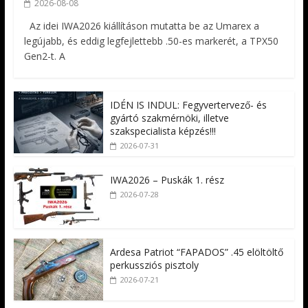
2026-08-08
Az idei IWA2026 kiállításon mutatta be az Umarex a
legújabb, és eddig legfejlettebb .50-es markerét, a TPX50
Gen2-t. A
IDÉN IS INDUL: Fegyvertervező- és
gyártó szakmérnöki, illetve
szakspecialista képzés!!!
2026-07-31
IWA2026 – Puskák 1. rész
2026-07-28
Ardesa Patriot “FAPADOS” .45 elöltöltő
perkussziós pisztoly
2026-07-21