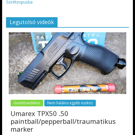
Sörétespuska
Legutolsó videók
Gumilövedékes
Nem halálos egyéb eszköz
Umarex TPX50 .50
paintball/pepperball/traumatikus
marker