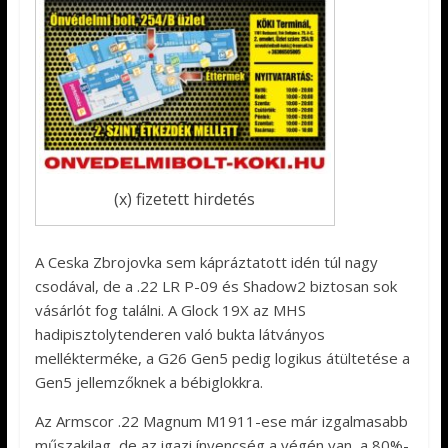
(x) fizetett hirdetés
A Ceska Zbrojovka sem kápráztatott idén túl nagy
csodával, de a .22 LR P-09 és Shadow2 biztosan sok
vásárlót fog találni. A Glock 19X az MHS
hadipisztolytenderen való bukta látványos
mellékterméke, a G26 Gen5 pedig logikus átültetése a
Gen5 jellemzőknek a bébiglokkra.
Az Armscor .22 Magnum M1911-ese már izgalmasabb
műszakilag, de az igazi ínyencség a végén van, a 80%-