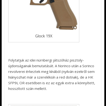
Glock 19X
Folytatjuk az idei nürnbergi játszóház pisztoly-
újdonságainak bemutatását. A Norinco után a Sorinco
revolverei érkeztek meg kínából (nyilván ezekről sem
hiányozhat már a szereléksín a red dotnak), de a HK
SFP9L OR esetében is ez az egyik extra a könnyített,
hosszított szán mellett.