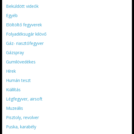
Beküldött videók
Egyéb
Elöltöltő fegyverek
Folyadéksugár kilövő
Gáz- riasztófegyver
Gázspray
Gumilövedékes
Hírek
Humán teszt
Kiállítás
Légfegyver, airsoft
Muzeális
Pisztoly, revolver
Puska, karabély