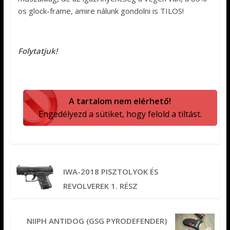
os glock-frame, amire nálunk gondolni is TILOS!
Folytatjuk!
A tartalom nem elérhető!
Engedélyezd a sütiket, hogy felold a tiltást.
IWA-2018 PISZTOLYOK ÉS
REVOLVEREK 1. RÉSZ
NIIPH ANTIDOG (GSG PYRODEFENDER)