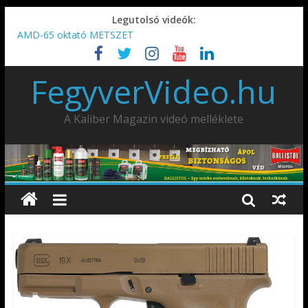
Legutolsó videók:
AMD-65 oktató METSZET
Umarex TPX50 .50 paintball/pepperball/traumatikus marker
IDÉN IS INDUL: Fegyvertervező- és gyártó szakmérnöki,
FegyverVideo.hu
illetve szakspecialista képzés!!!
IWA2026 – Puskák 1. rész
Ardesa Patriot “FAPADOS” .45 elöltöltő perkussziós pisztoly
A Kaliber Magazin videó melléklete