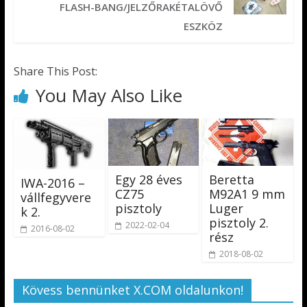
FLASH-BANG/JELZŐRAKÉTALÖVŐ
ESZKÖZ
Share This Post:
You May Also Like
Egy 28 éves
Beretta
IWA-2016 –
CZ75
M92A1 9 mm
vállfegyvere
pisztoly
Luger
k 2.
pisztoly 2.
2022-02-04
2016-08-02
rész
2018-08-02
Kövess bennünket X.COM oldalunkon!