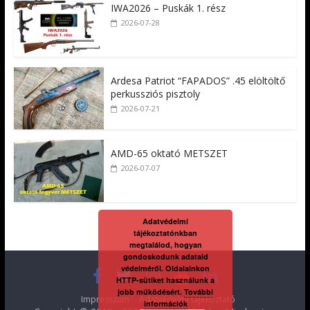
IWA2026 – Puskák 1. rész
2026-07-28
Ardesa Patriot “FAPADOS” .45 elöltöltő
perkussziós pisztoly
2026-07-21
AMD-65 oktató METSZET
2026-07-07
Adatvédelmi
tájékoztatónkban
megtalálod, hogyan
gondoskodunk adataid
védelméről. Oldalainkon
HTTP-sütiket használunk a
jobb működésért.
További
Impresszum
Adatvédelmi tájékoztató
információk