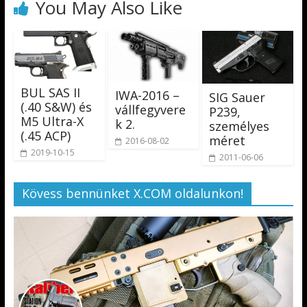
You May Also Like
BUL SAS II
IWA-2016 –
SIG Sauer
(.40 S&W) és
vállfegyvere
P239,
M5 Ultra-X
k 2.
személyes
(.45 ACP)
méret
2016-08-02
2019-10-15
2011-06-06
Kövess bennünket X.COM oldalunkon!