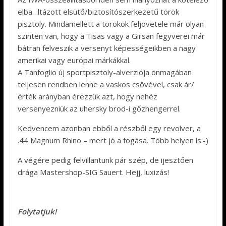
elba…ltázott elsütő/biztosítószerkezetű török
pisztoly. Mindamellett a törökök feljövetele már olyan
szinten van, hogy a Tisas vagy a Girsan fegyverei már
bátran felveszik a versenyt képességeikben a nagy
amerikai vagy európai márkákkal.
A Tanfoglio új sportpisztoly-alverziója önmagában
teljesen rendben lenne a vaskos csövével, csak ár/
érték arányban érezzük azt, hogy nehéz
versenyezniük az uhersky brod-i gőzhengerrel.
Kedvencem azonban ebből a részből egy revolver, a
.44 Magnum Rhino – mert jó a fogása. Több helyen is:-)
A végére pedig felvillantunk pár szép, de ijesztően
drága Mastershop-SIG Sauert. Hejj, luxizás!
Folytatjuk!