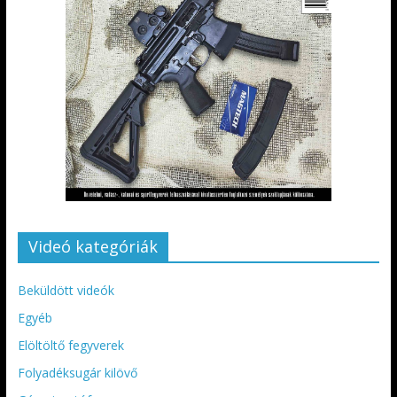
Videó kategóriák
Beküldött videók
Egyéb
Elöltöltő fegyverek
Folyadéksugár kilövő