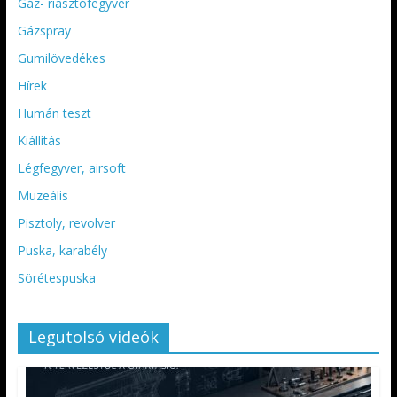
Gáz- riasztófegyver
Gázspray
Gumilövedékes
Hírek
Humán teszt
Kiállítás
Légfegyver, airsoft
Muzeális
Pisztoly, revolver
Puska, karabély
Sörétespuska
Legutolsó videók