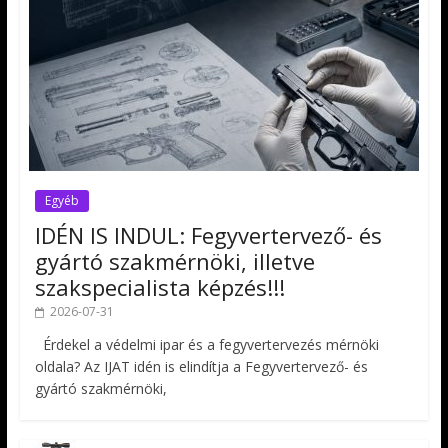
Egyéb
IDÉN IS INDUL: Fegyvertervező- és
gyártó szakmérnöki, illetve
szakspecialista képzés!!!
2026-07-31
Érdekel a védelmi ipar és a fegyvertervezés mérnöki
oldala? Az IJAT idén is elindítja a Fegyvertervező- és
gyártó szakmérnöki,