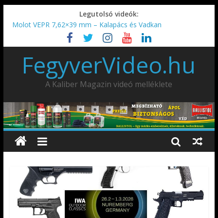
Legutolsó videók:
Molot VEPR 7,62×39 mm – Kalapács és Vadkan
IDÉN IS INDUL: Fegyvertervező- és gyártó szakmérnöki,
illetve szakspecialista képzés!!!
FegyverVideo.hu
IWA2026 – Puskák 1. rész
Ardesa Patriot “FAPADOS” .45 elöltöltő perkussziós pisztoly
AMD-65 oktató METSZET
A Kaliber Magazin videó melléklete