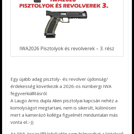
IWA2026 Pisztolyok és revolverek – 3. rész
Egy újabb adag pisztoly- és revolver újdonság/
érdekesség következik a 2026-os nürnbergi IWA
fegyverkiállításról.
A Laugo Arms dupla Alien pisztolyai kapcsán nehéz a
komolyságot megtartani, nem is sikerült, különösen
mert a kamerázó kolléga figyelmét minduntalan más
vonta el.:-))
Az IWA-összeállításból idén sem hiányozhat a kötelező