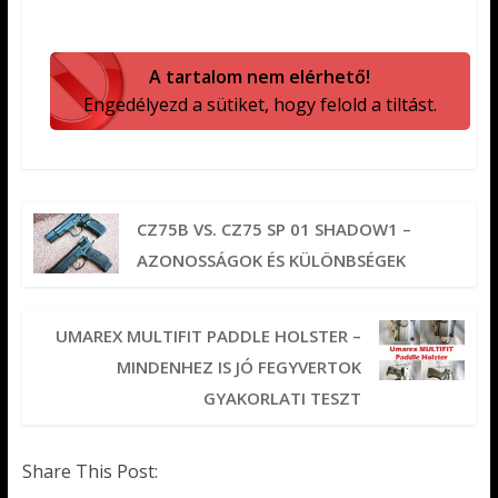
A tartalom nem elérhető!
Engedélyezd a sütiket, hogy felold a tiltást.
CZ75B VS. CZ75 SP 01 SHADOW1 –
AZONOSSÁGOK ÉS KÜLÖNBSÉGEK
UMAREX MULTIFIT PADDLE HOLSTER –
MINDENHEZ IS JÓ FEGYVERTOK
GYAKORLATI TESZT
Share This Post: