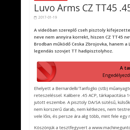
Luvo Arms CZ TT45 .45
2017-01-19
A videóban szereplő cseh pisztoly kifejezett
neve nem annyira korrekt, hiszen CZ TT45 nev
Brodban működő Ceska Zbrojovka, hanem a L
legendás szovjet TT hadipisztolyhoz.
A ta
Engedélyezd a
Ehelyett a Bernardelli/Tanfoglio (stb) műanyagt
reteszeléssel. Kalibere .45 ACP, tárkapacitása 
jutott eszembe. A pisztoly DA/SA sütésű, kül
nem korszerű darab, nem kétkezes, nem testres
vele lőni, és persze ára alig több, mint fele 
Köszönjük a tesztfegyvert a www.machinegunto