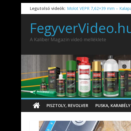
Legutolsó videók:
Molot VEPR 7,62×39 mm – Kalap
IDÉN IS INDUL: Fegyvertervező- és
IWA2026 – Puskák 1. rész
FegyverVideo.h
Ardesa Patriot “FAPADOS” .45 elöl
AMD-65 oktató METSZET
A Kaliber Magazin videó melléklete
PISZTOLY, REVOLVER
PUSKA, KARABÉLY