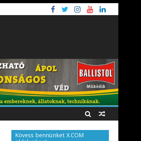
Kövess bennünket X.COM