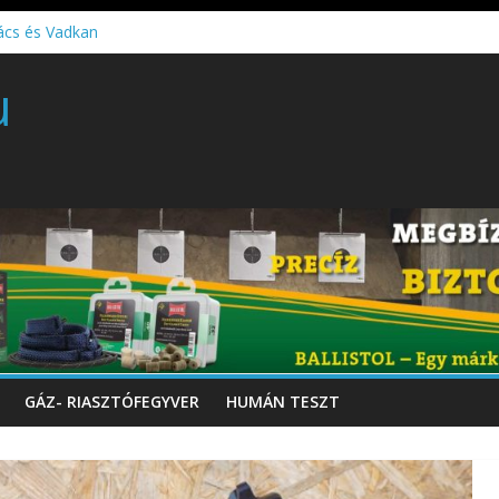
ács és Vadkan
 gyártó szakmérnöki, illetve szakspecialista képzés!!!
u
töltő perkussziós pisztoly
GÁZ- RIASZTÓFEGYVER
HUMÁN TESZT