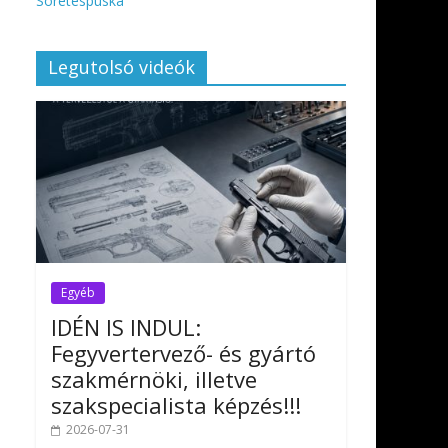
Sörétespuska
Legutolsó videók
Egyéb
IDÉN IS INDUL:
Fegyvertervező- és gyártó
szakmérnöki, illetve
szakspecialista képzés!!!
2026-07-31