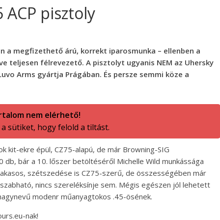
 ACP pisztoly
en a megfizethető árú, korrekt iparosmunka – ellenben a
e teljesen félrevezető. A pisztolyt ugyanis NEM az Uhersky
uvo Arms gyártja Prágában. És persze semmi köze a
rtalom nem elérhető!
 sütiket, hogy felold a tiltást.
ok kit-ekre épül, CZ75-alapú, de már Browning-SIG
10 db, bár a 10. lőszer betöltéséről Michelle Wild munkássága
sőkakasos, szétszedése is CZ75-szerű, de összességében már
zabható, nincs szereléksínje sem. Mégis egészen jól lehetett
egy nagynevű modenr műanyagtokos .45-ösének.
urs.eu-nak!