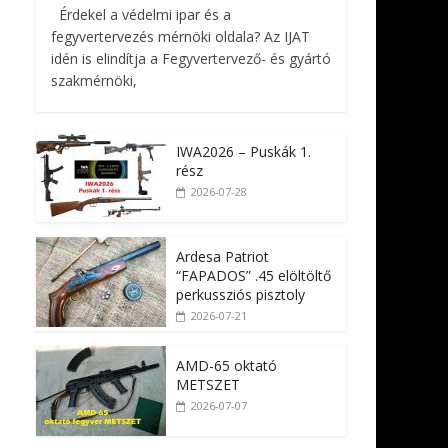
Érdekel a védelmi ipar és a
fegyvertervezés mérnöki oldala? Az IJAT
idén is elindítja a Fegyvertervező- és gyártó
szakmérnöki,
IWA2026 – Puskák 1.
rész
2026-07-28
Ardesa Patriot
“FAPADOS” .45 elöltöltő
perkussziós pisztoly
2026-07-21
AMD-65 oktató
METSZET
2026-07-07