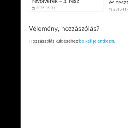
revolverek – 3. rész
és tesz
2026-06-09
2010-11
Vélemény, hozzászólás?
Hozzászólás küldéséhez
be kell jelentkezni
.