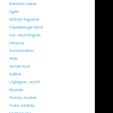
Beküldött videók
Egyéb
Elöltöltő fegyverek
Folyadéksugár kilövő
Gáz- riasztófegyver
Gázspray
Gumilövedékes
Hírek
Humán teszt
Kiállítás
Légfegyver, airsoft
Muzeális
Pisztoly, revolver
Puska, karabély