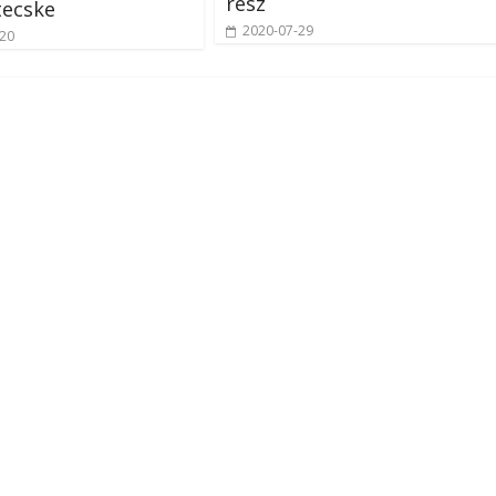
rész
tecske
2020-07-29
-20