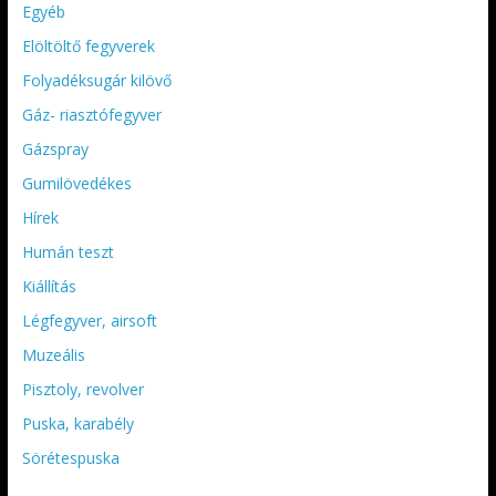
Egyéb
Elöltöltő fegyverek
Folyadéksugár kilövő
Gáz- riasztófegyver
Gázspray
Gumilövedékes
Hírek
Humán teszt
Kiállítás
Légfegyver, airsoft
Muzeális
Pisztoly, revolver
Puska, karabély
Sörétespuska