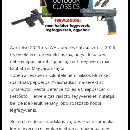
Az utolsó 2025-ös IWA videórész átcsúszott a 2026-
os év elejére, de ennek haszna, hogy időközben
néhány típus, ami itt újdonságként megjelent, már
kapható is Magyarországon.
Ebben a részben a különféle nem halálos kilövőket
(paintball/pepperball/traumatikus markerek) az
Umarextől, Vesta Defence-től és a Chiappa/Canik
kettőstől, illetve a gáz-riasztó-fegyvereket mutatjuk
be, de ide került néhány jobb-rosszabb hobbi
légfegyver is.
Bekerült érdekes moduláris vágóeszköz és amerikai
légfegyveres céllövölde is ebbe az epizódba, elég