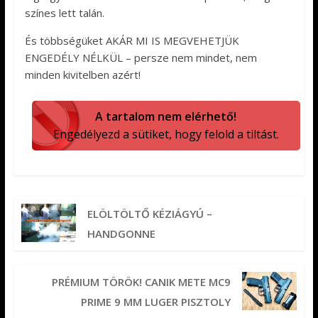
színes lett talán.
És többségüket AKÁR MI IS MEGVEHETJÜK
ENGEDÉLY NÉLKÜL – persze nem mindet, nem
minden kivitelben azért!
A tartalom nem elérhető!
Engedélyezd a sütiket, hogy felold a tiltást.
ELÖLTÖLTŐ KÉZIÁGYÚ –
HANDGONNE
PRÉMIUM TÖRÖK! CANIK METE MC9
PRIME 9 MM LUGER PISZTOLY