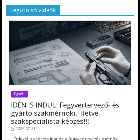
Legutolsó videók
Egyéb
IDÉN IS INDUL: Fegyvertervező- és
gyártó szakmérnöki, illetve
szakspecialista képzés!!!
2026-07-31
Érdekel a védelmi ipar és a fegyvertervezés mérnöki