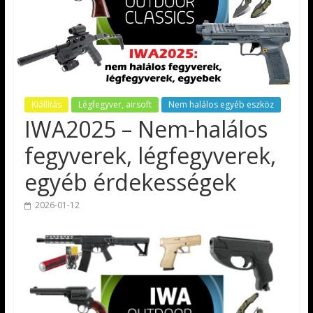
Kiállítás
Légfegyver, airsoft
Nem halálos egyéb eszköz
IWA2025 – Nem-halálos
fegyverek, légfegyverek,
egyéb érdekességek
2026-01-12