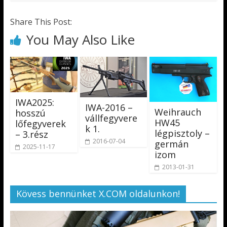
Share This Post:
You May Also Like
IWA2025:
IWA-2016 –
Weihrauch
hosszú
vállfegyvere
HW45
lőfegyverek
k 1.
légpisztoly –
– 3.rész
2016-07-04
germán
2025-11-17
izom
2013-01-31
Kövess bennünket X.COM oldalunkon!