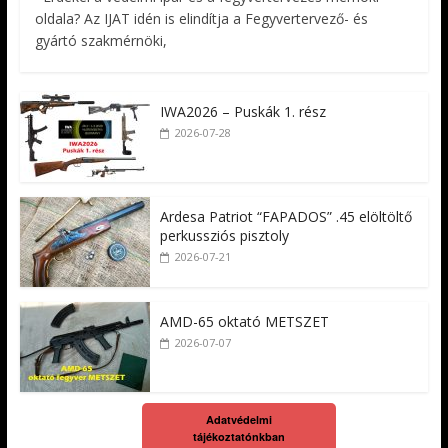
oldala? Az IJAT idén is elindítja a Fegyvertervező- és
gyártó szakmérnöki,
IWA2026 – Puskák 1. rész
2026-07-28
Ardesa Patriot “FAPADOS” .45 elöltöltő
perkussziós pisztoly
2026-07-21
AMD-65 oktató METSZET
2026-07-07
Adatvédelmi
tájékoztatónkban