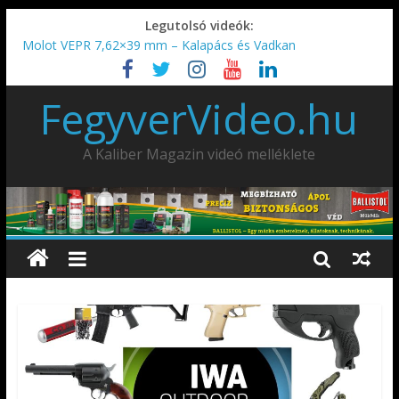
Legutolsó videók:
Molot VEPR 7,62×39 mm – Kalapács és Vadkan
IDÉN IS INDUL: Fegyvertervező- és gyártó szakmérnöki,
illetve szakspecialista képzés!!!
FegyverVideo.hu
IWA2026 – Puskák 1. rész
Ardesa Patriot “FAPADOS” .45 elöltöltő perkussziós pisztoly
AMD-65 oktató METSZET
A Kaliber Magazin videó melléklete