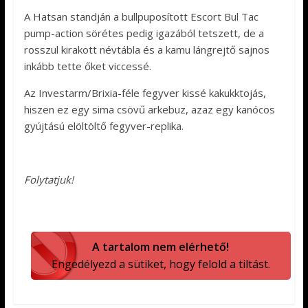
A Hatsan standján a bullpuposított Escort Bul Tac
pump-action sörétes pedig igazából tetszett, de a
rosszul kirakott névtábla és a kamu lángrejtő sajnos
inkább tette őket viccessé.
Az Investarm/Brixia-féle fegyver kissé kakukktojás,
hiszen ez egy sima csövű arkebuz, azaz egy kanócos
gyújtású elöltöltő fegyver-replika.
Folytatjuk!
A tartalom nem elérhető!
Engedélyezd a sütiket, hogy felold a tiltást.