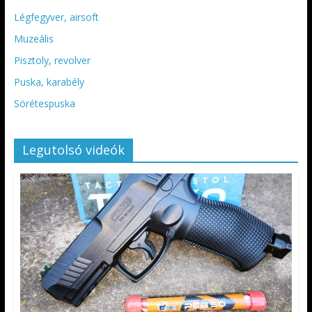
Légfegyver, airsoft
Muzeális
Pisztoly, revolver
Puska, karabély
Sörétespuska
Legutolsó videók