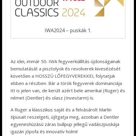
IWA2024 – puskák 1.
Az idei, immár 50. IWA fegyverkiállítás újdonságainak
bemutatását a pisztolyok és revolverek kivesézését
követően a HOSSZÚ LŐFEGYVEREKKEL folytatjuk
ebben a részben. Bár a török fegyverek dominanciája
itt is jelen van, de került azért bele amerikai (Ruger) és
német (Dentler) és olasz (Investarm) is.
A Ruger a klasszikus saját és a felvásárolt Marlin
típusait reszelgeti, újítgatja meg, azonban a Dentler
egyeneshúzású záras bullpup jellegű vadászpuskája
igazán jópofa és innovatív holmi!