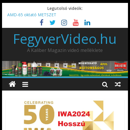
Legutolsó videók:
AMD-65 oktató METSZET
Umarex TPX50 .50 paintball/pepperball/traumatikus marker
IDÉN IS INDUL: Fegyvertervező- és gyártó szakmérnöki,
FegyverVideo.hu
illetve szakspecialista képzés!!!
IWA2026 – Puskák 1. rész
Ardesa Patriot “FAPADOS” .45 elöltöltő perkussziós pisztoly
A Kaliber Magazin videó melléklete