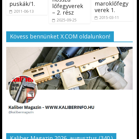
maroklőfegy
puskák/1.
lőfegyverek
verek 1.
– 2. rész
2011-06-13
2015-03-11
2025-09-25
Kövess bennünket X.COM oldalunkon!
Kaliber Magazin 2026. augusztus (340.)