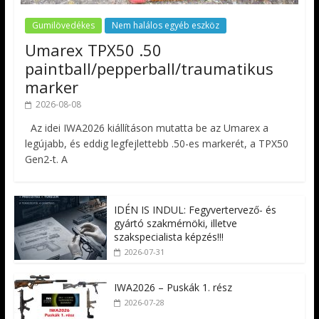
Gumilövedékes
Nem halálos egyéb eszköz
Umarex TPX50 .50
paintball/pepperball/traumatikus
marker
2026-08-08
Az idei IWA2026 kiállításon mutatta be az Umarex a
legújabb, és eddig legfejlettebb .50-es markerét, a TPX50
Gen2-t. A
IDÉN IS INDUL: Fegyvertervező- és
gyártó szakmérnöki, illetve
szakspecialista képzés!!!
2026-07-31
IWA2026 – Puskák 1. rész
2026-07-28