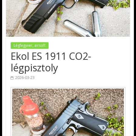
Légfegyver, airsoft
Ekol ES 1911 CO2-
légpisztoly
2026-03-23