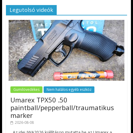
Legutolsó videók
Gumilövedékes
Nem halálos egyéb eszköz
Umarex TPX50 .50
paintball/pepperball/traumatikus
marker
2026-08-08
Az idei IWA2026 kiállításon mutatta be az Umarex a