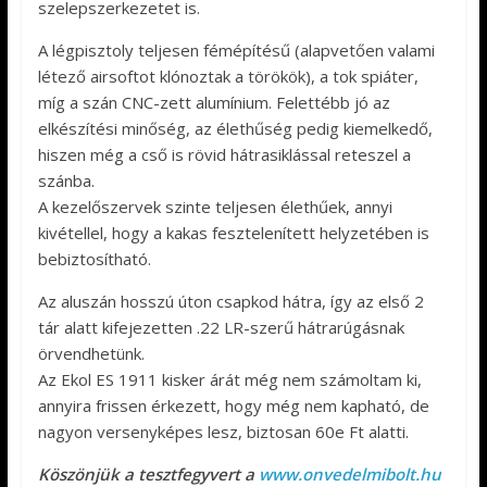
szelepszerkezetet is.
A légpisztoly teljesen fémépítésű (alapvetően valami
létező airsoftot klónoztak a törökök), a tok spiáter,
míg a szán CNC-zett alumínium. Felettébb jó az
elkészítési minőség, az élethűség pedig kiemelkedő,
hiszen még a cső is rövid hátrasiklással reteszel a
szánba.
A kezelőszervek szinte teljesen élethűek, annyi
kivétellel, hogy a kakas fesztelenített helyzetében is
bebiztosítható.
Az aluszán hosszú úton csapkod hátra, így az első 2
tár alatt kifejezetten .22 LR-szerű hátrarúgásnak
örvendhetünk.
Az Ekol ES 1911 kisker árát még nem számoltam ki,
annyira frissen érkezett, hogy még nem kapható, de
nagyon versenyképes lesz, biztosan 60e Ft alatti.
Köszönjük a tesztfegyvert a
www.onvedelmibolt.hu