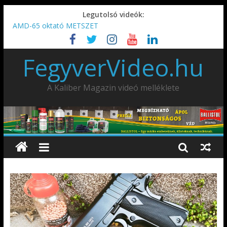
Legutolsó videók:
AMD-65 oktató METSZET
Umarex TPX50 .50 paintball/pepperball/traumatikus marker
IDÉN IS INDUL: Fegyvertervező- és gyártó szakmérnöki,
FegyverVideo.hu
illetve szakspecialista képzés!!!
IWA2026 – Puskák 1. rész
Ardesa Patriot “FAPADOS” .45 elöltöltő perkussziós pisztoly
A Kaliber Magazin videó melléklete