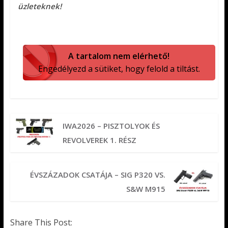
üzleteknek!
A tartalom nem elérhető!
Engedélyezd a sütiket, hogy felold a tiltást.
IWA2026 – PISZTOLYOK ÉS
REVOLVEREK 1. RÉSZ
ÉVSZÁZADOK CSATÁJA – SIG P320 VS.
S&W M915
Share This Post: