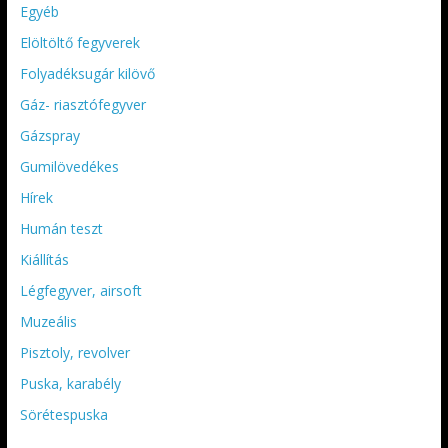
Egyéb
Elöltöltő fegyverek
Folyadéksugár kilövő
Gáz- riasztófegyver
Gázspray
Gumilövedékes
Hírek
Humán teszt
Kiállítás
Légfegyver, airsoft
Muzeális
Pisztoly, revolver
Puska, karabély
Sörétespuska