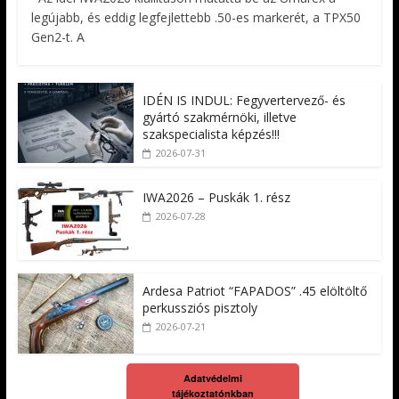
legújabb, és eddig legfejlettebb .50-es markerét, a TPX50
Gen2-t. A
IDÉN IS INDUL: Fegyvertervező- és
gyártó szakmérnöki, illetve
szakspecialista képzés!!!
2026-07-31
IWA2026 – Puskák 1. rész
2026-07-28
Ardesa Patriot “FAPADOS” .45 elöltöltő
perkussziós pisztoly
2026-07-21
Adatvédelmi
tájékoztatónkban