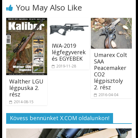
You May Also Like
IWA-2019
légfegyverek
Umarex Colt
és EGYEBEK
SAA
2019-11-28
Peacemaker
CO2
légpisztoly
Walther LGU
2. rész
légpuska 2.
rész
2016-04-04
2014-08-15
Kövess bennünket X.COM oldalunkon!