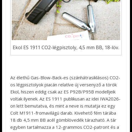
Ekol ES 1911 CO2-légpisztoly, 4,5 mm BB, 18-löv.
Az élethű Gas-Blow-Back-es (szánhátrasiklásos) CO2-
os légpisztolyok piacán relatíve új versenyző a török
Ekol, hiszen eddig csak az ES P92B/P95B modelljeik
voltak ilyenek. Az ES 1911 publikusan az idei IWA2026-
on lett bemutatva, és mint a neve is mutatja ez egy
Colt M1911-fromavilágú darab. Kivehető fém tárába
18 db 4,5 mm BB acél gömblövedék tárazható. A tár
egyben tartalmazza a 12-grammos CO2-patront és a