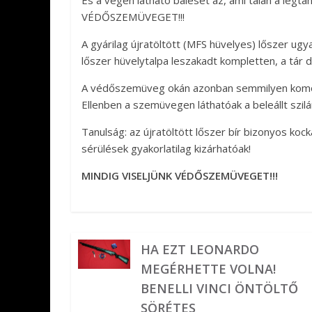
És a végén látható baleset az, ami talán a le
VÉDŐSZEMÜVEGET!!!
A gyárilag újratöltött (MFS hüvelyes) lőszer ugy
lőszer hüvelytalpa leszakadt kompletten, a tár d
A védőszemüveg okán azonban semmilyen komoly
Ellenben a szemüvegen láthatóak a beleállt szilá
Tanulság: az újratöltött lőszer bír bizonyos koc
sérülések gyakorlatilag kizárhatóak!
MINDIG VISELJÜNK VÉDŐSZEMÜVEGET!!!
HA EZT LEONARDO
MEGÉRHETTE VOLNA!
BENELLI VINCI ÖNTÖLTŐ
SÖRÉTES