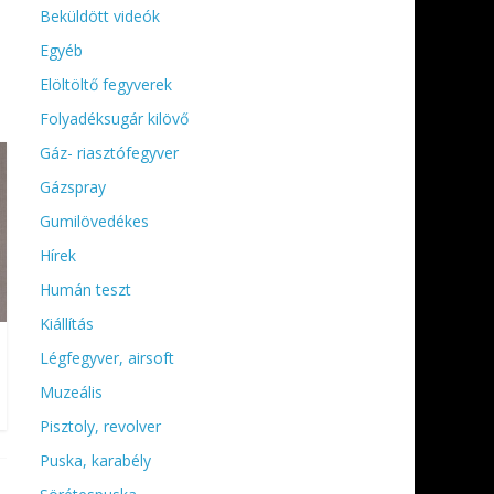
Beküldött videók
Egyéb
Elöltöltő fegyverek
Folyadéksugár kilövő
Gáz- riasztófegyver
Gázspray
Gumilövedékes
Hírek
Humán teszt
Kiállítás
Légfegyver, airsoft
Muzeális
Pisztoly, revolver
Puska, karabély