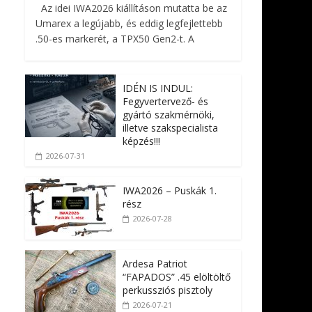
Az idei IWA2026 kiállításon mutatta be az
Umarex a legújabb, és eddig legfejlettebb
.50-es markerét, a TPX50 Gen2-t. A
IDÉN IS INDUL:
Fegyvertervező- és
gyártó szakmérnöki,
illetve szakspecialista
képzés!!!
2026-07-31
IWA2026 – Puskák 1.
rész
2026-07-28
Ardesa Patriot
“FAPADOS” .45 elöltöltő
perkussziós pisztoly
2026-07-21