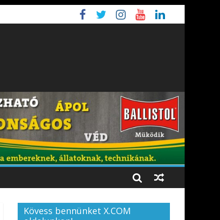
Kövess bennünket X.COM