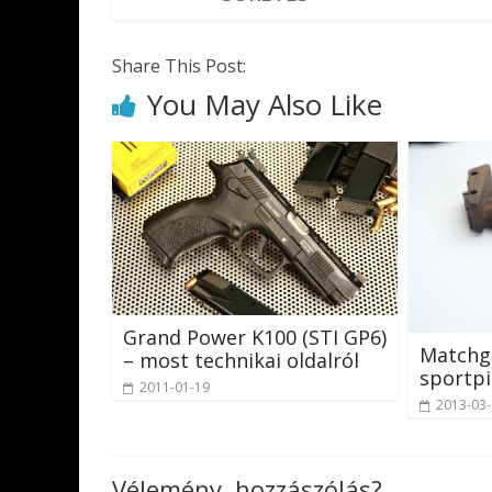
Share This Post:
You May Also Like
Grand Power K100 (STI GP6)
Matchg
– most technikai oldalról
sportpi
2011-01-19
2013-03
Vélemény, hozzászólás?