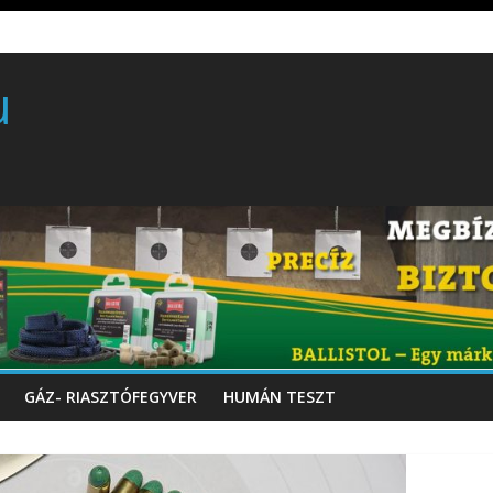
rball/traumatikus marker
 gyártó szakmérnöki, illetve szakspecialista képzés!!!
u
töltő perkussziós pisztoly
GÁZ- RIASZTÓFEGYVER
HUMÁN TESZT