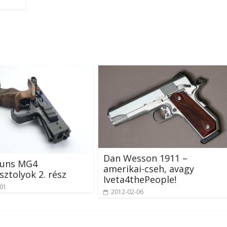
Dan Wesson 1911 –
uns MG4
amerikai-cseh, avagy
sztolyok 2. rész
Iveta4thePeople!
-01
2012-02-06