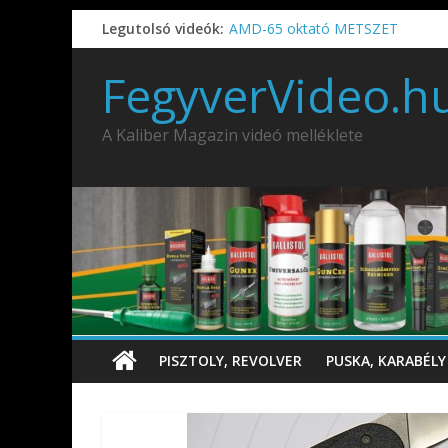
Legutolsó videók:
AMD-65 oktató METSZET
Umarex TPX50 .50 paintball/peppe
IDÉN IS INDUL: Fegyvertervező- és
FegyverVideo.h
IWA2026 – Puskák 1. rész
Ardesa Patriot “FAPADOS” .45 elöl
A Kaliber Magazin videó melléklete
PISZTOLY, REVOLVER
PUSKA, KARABÉLY