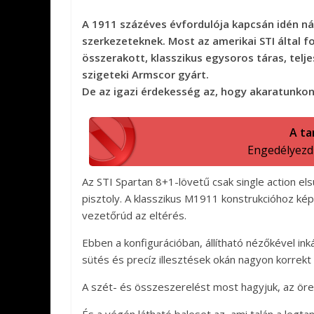
A 1911 százéves évfordulója kapcsán idén nál
szerkezeteknek. Most az amerikai STI által f
összerakott, klasszikus egysoros táras, telj
szigeteki Armscor gyárt.
De az igazi érdekesség az, hogy akaratunkon 
A ta
Engedélyezd a
Az STI Spartan 8+1-lövetű csak single action el
pisztoly. A klasszikus M1911 konstrukcióhoz ké
vezetőrúd az eltérés.
Ebben a konfigurációban, állítható nézőkével in
sütés és precíz illesztések okán nagyon korrekt 
A szét- és összeszerelést most hagyjuk, az öre