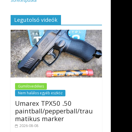
Sörétespuska
Legutolsó videók
Gumilövedékes
Nem halálos egyéb eszköz
Umarex TPX50 .50
paintball/pepperball/trau
matikus marker
2026-08-08