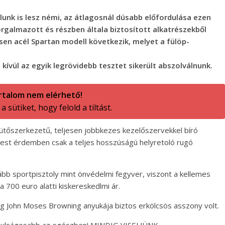
unk is lesz némi, az átlagosnál dúsabb előfordulása ezen
orgalmazott és részben általa biztosított alkatrészekből
esen acél Spartan modell következik, melyet a fülöp-
kívül az egyik legrövidebb tesztet sikerült abszolválnunk.
rtalom nem elérhető!
 sütiket, hogy felold a tiltást.
sütőszerkezetű, teljesen jobbkezes kezelőszervekkel bíró
pest érdemben csak a teljes hosszúságú helyretoló rugó
kább sportpisztoly mint önvédelmi fegyver, viszont a kellemes
a 700 euro alatti kiskereskedlmi ár.
g John Moses Browning anyukája biztos erkölcsös asszony volt.