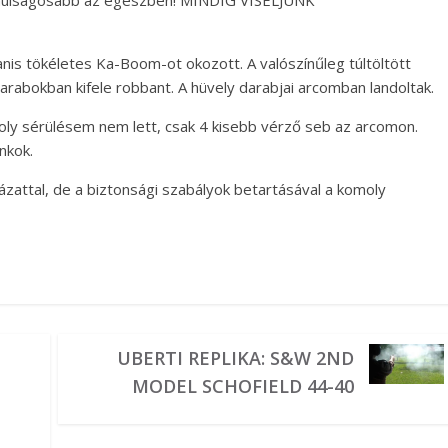
gtanulságosabb az egészben! MINDIG VISELJÜNK
anis tökéletes Ka-Boom-ot okozott. A valószínűleg túltöltött
arabokban kifele robbant. A hüvely darabjai arcomban landoltak.
 sérülésem nem lett, csak 4 kisebb vérző seb az arcomon.
nkok.
kázattal, de a biztonsági szabályok betartásával a komoly
UBERTI REPLIKA: S&W 2ND
MODEL SCHOFIELD 44-40