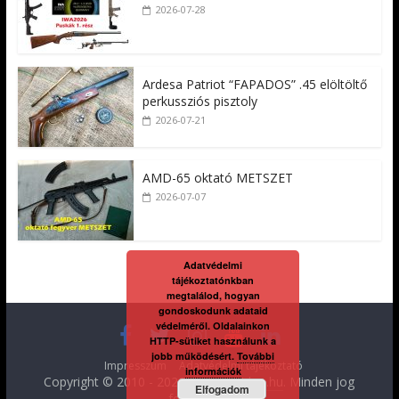
2026-07-28
Ardesa Patriot “FAPADOS” .45 elöltöltő
perkussziós pisztoly
2026-07-21
AMD-65 oktató METSZET
2026-07-07
Adatvédelmi
tájékoztatónkban
megtalálod, hogyan
gondoskodunk adataid
védelméről. Oldalainkon
HTTP-sütiket használunk a
jobb működésért.
További
Impresszum
Adatvédelmi tájékoztató
információk
Copyright © 2010 - 2026
FegyverVideo.hu
. Minden jog
Elfogadom
fenntartva.