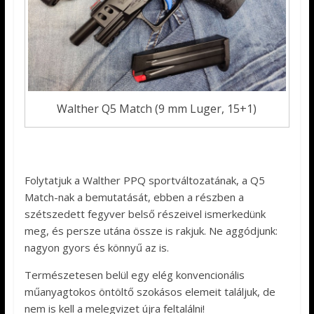
Walther Q5 Match (9 mm Luger, 15+1)
Folytatjuk a Walther PPQ sportváltozatának, a Q5
Match-nak a bemutatását, ebben a részben a
szétszedett fegyver belső részeivel ismerkedünk
meg, és persze utána össze is rakjuk. Ne aggódjunk:
nagyon gyors és könnyű az is.
Természetesen belül egy elég konvencionális
műanyagtokos öntöltő szokásos elemeit találjuk, de
nem is kell a melegvizet újra feltalálni!