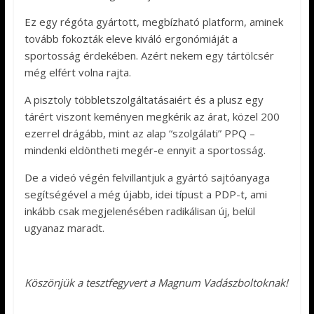
Ez egy régóta gyártott, megbízható platform, aminek
tovább fokozták eleve kiváló ergonómiáját a
sportosság érdekében. Azért nekem egy tártölcsér
még elfért volna rajta.
A pisztoly többletszolgáltatásaiért és a plusz egy
tárért viszont keményen megkérik az árat, közel 200
ezerrel drágább, mint az alap “szolgálati” PPQ –
mindenki eldöntheti megér-e ennyit a sportosság.
De a videó végén felvillantjuk a gyártó sajtóanyaga
segítségével a még újabb, idei típust a PDP-t, ami
inkább csak megjelenésében radikálisan új, belül
ugyanaz maradt.
Köszönjük a tesztfegyvert a Magnum Vadászboltoknak!