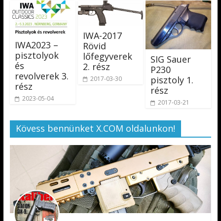
IWA-2017
IWA2023 –
Rövid
pisztolyok
lőfegyverek
SIG Sauer
és
2. rész
P230
revolverek 3.
pisztoly 1.
2017-03-30
rész
rész
2023-05-04
2017-03-21
Kövess bennünket X.COM oldalunkon!