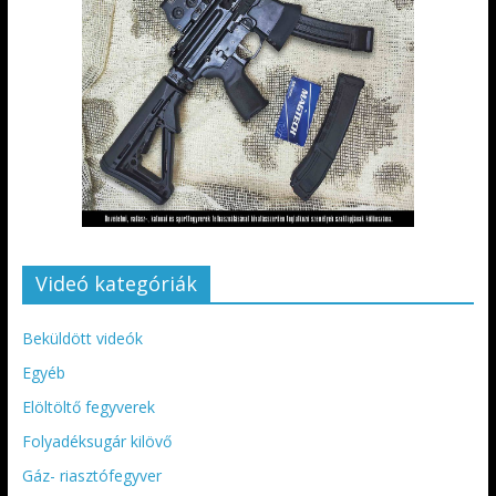
Videó kategóriák
Beküldött videók
Egyéb
Elöltöltő fegyverek
Folyadéksugár kilövő
Gáz- riasztófegyver