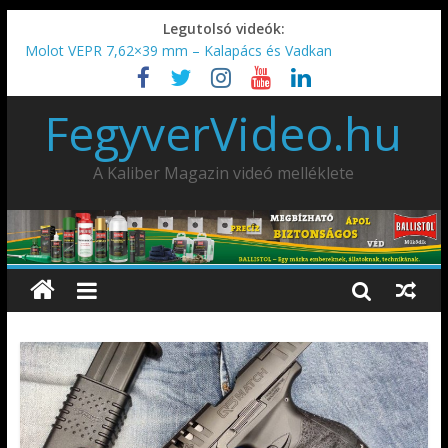
Legutolsó videók:
Molot VEPR 7,62×39 mm – Kalapács és Vadkan
IDÉN IS INDUL: Fegyvertervező- és gyártó szakmérnöki,
illetve szakspecialista képzés!!!
FegyverVideo.hu
IWA2026 – Puskák 1. rész
Ardesa Patriot “FAPADOS” .45 elöltöltő perkussziós pisztoly
AMD-65 oktató METSZET
A Kaliber Magazin videó melléklete