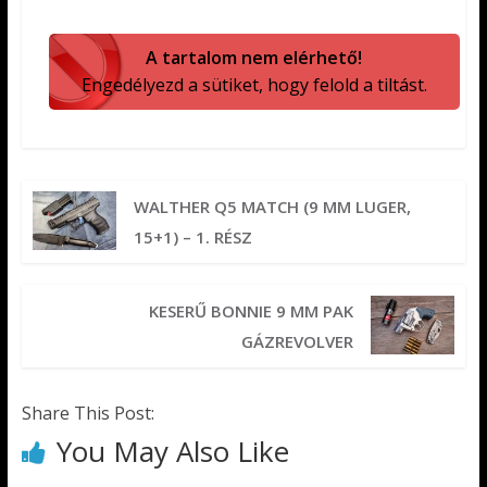
A tartalom nem elérhető!
Engedélyezd a sütiket, hogy felold a tiltást.
WALTHER Q5 MATCH (9 MM LUGER,
15+1) – 1. RÉSZ
KESERŰ BONNIE 9 MM PAK
GÁZREVOLVER
Share This Post:
You May Also Like