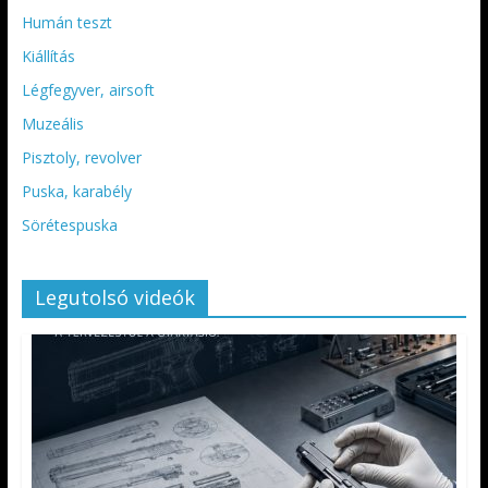
Humán teszt
Kiállítás
Légfegyver, airsoft
Muzeális
Pisztoly, revolver
Puska, karabély
Sörétespuska
Legutolsó videók