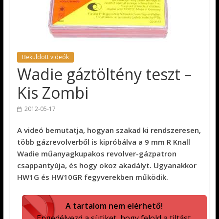
Beküldött videók
Wadie gáztöltény teszt –
Kis Zombi
2012-05-17
A videó bemutatja, hogyan szakad ki rendszeresen,
több gázrevolverből is kipróbálva a 9 mm R Knall
Wadie műanyagkupakos revolver-gázpatron
csappantyúja, és hogy okoz akadályt. Ugyanakkor
HW1G és HW10GR fegyverekben működik.
A tartalom nem elérhető!
Engedélyezd a sütiket, hogy felold a tiltást.