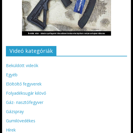
Videó kategóriák
Beküldött videók
Egyéb
Elöltöltő fegyverek
Folyadéksugár kilövő
Gáz- riasztófegyver
Gázspray
Gumilövedékes
Hírek