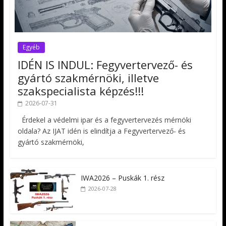
Egyéb
IDÉN IS INDUL: Fegyvertervező- és
gyártó szakmérnöki, illetve
szakspecialista képzés!!!
2026-07-31
Érdekel a védelmi ipar és a fegyvertervezés mérnöki
oldala? Az IJAT idén is elindítja a Fegyvertervező- és
gyártó szakmérnöki,
IWA2026 – Puskák 1. rész
2026-07-28