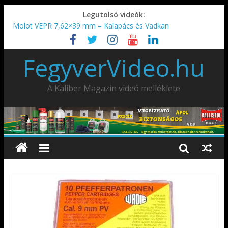
Legutolsó videók:
Molot VEPR 7,62×39 mm – Kalapács és Vadkan
IDÉN IS INDUL: Fegyvertervező- és gyártó szakmérnöki,
illetve szakspecialista képzés!!!
FegyverVideo.hu
IWA2026 – Puskák 1. rész
Ardesa Patriot “FAPADOS” .45 elöltöltő perkussziós pisztoly
AMD-65 oktató METSZET
A Kaliber Magazin videó melléklete