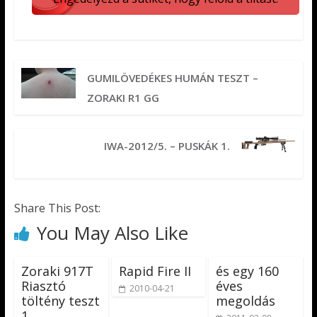
GUMILÖVEDÉKES HUMÁN TESZT –
ZORAKI R1 GG
IWA-2012/5. – PUSKÁK 1.
Share This Post:
You May Also Like
Zoraki 917T
Rapid Fire II
és egy 160
Riasztó
éves
2010-04-21
töltény teszt
megoldás
1.