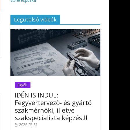
Sörétespuska
Legutolsó videók
Egyéb
IDÉN IS INDUL:
Fegyvertervező- és gyártó
szakmérnöki, illetve
szakspecialista képzés!!!
2026-07-31