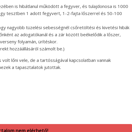
ében is hibátlanul működött a fegyver, és tulajdonosa is 1000
gy tesztben 1 adott fegyvert, 1-2-fajta lőszerrel és 50-100
ogy nagyobb tüzelési sebességnél csőretöltési és kivetési hibák
őnként az adogatókanál és a zár között beékelődik a lőszer,
 verseny folyamán, ürítéskor.
rekt hozzáállásáról számolt be.)
s volt lőni vele, de a tartósságával kapcsolatban vannak
ezek a tapasztalatok jutottak.
rtalom nem elérhető!