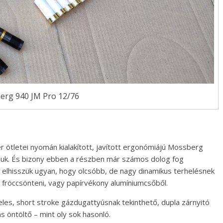
rg 940 JM Pro 12/76
er ötletei nyomán kialakított, javított ergonómiájú Mossberg
juk. És bizony ebben a részben már számos dolog fog
elhisszük ugyan, hogy olcsóbb, de nagy dinamikus terhelésnek
 fröccsönteni, vagy papírvékony alumíniumcsőből.
les, short stroke gázdugattyúsnak tekinthető, dupla zárnyitó
s öntöltő – mint oly sok hasonló.