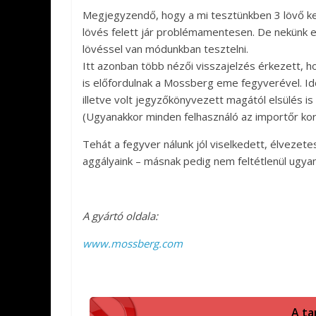
Megjegyzendő, hogy a mi tesztünkben 3 lövő kez
lövés felett jár problémamentesen. De nekünk e
lövéssel van módunkban tesztelni.
Itt azonban több nézői visszajelzés érkezett, h
is előfordulnak a Mossberg eme fegyverével. Id
illetve volt jegyzőkönyvezett magától elsülés is
(Ugyanakkor minden felhasználó az importőr kor
Tehát a fegyver nálunk jól viselkedett, élvezete
aggályaink – másnak pedig nem feltétlenül ugyan
A gyártó oldala:
www.mossberg.com
A ta