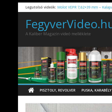
Legutolsó videók:
Molot VEPR 7,62×39 mm – Kalap
IDÉN IS INDUL: Fegyvertervező- és
IWA2026 – Puskák 1. rész
FegyverVideo.h
Ardesa Patriot “FAPADOS” .45 elöl
AMD-65 oktató METSZET
A Kaliber Magazin videó melléklete
PISZTOLY, REVOLVER
PUSKA, KARABÉLY