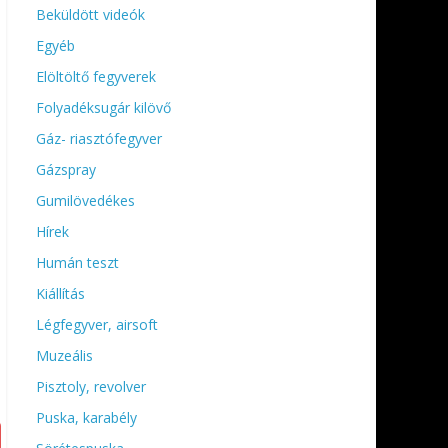
Beküldött videók
Egyéb
Elöltöltő fegyverek
Folyadéksugár kilövő
Gáz- riasztófegyver
Gázspray
Gumilövedékes
Hírek
Humán teszt
Kiállítás
Légfegyver, airsoft
Muzeális
Pisztoly, revolver
Puska, karabély