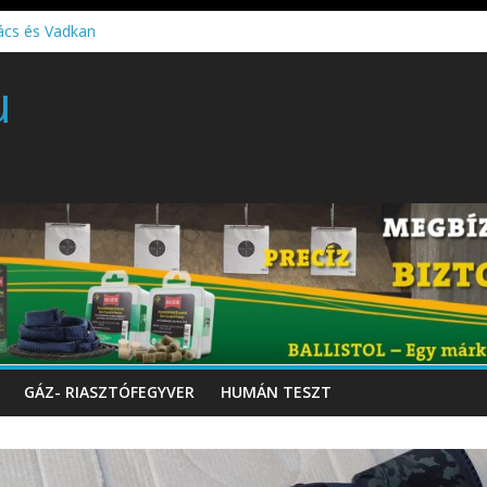
ács és Vadkan
 gyártó szakmérnöki, illetve szakspecialista képzés!!!
u
töltő perkussziós pisztoly
GÁZ- RIASZTÓFEGYVER
HUMÁN TESZT