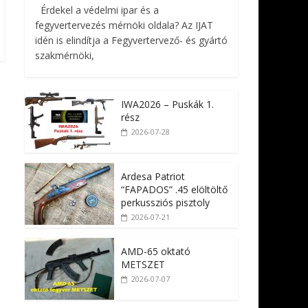
Érdekel a védelmi ipar és a
fegyvertervezés mérnöki oldala? Az IJAT
idén is elindítja a Fegyvertervező- és gyártó
szakmérnöki,
IWA2026 – Puskák 1.
rész
2026-07-28
Ardesa Patriot
“FAPADOS” .45 elöltöltő
perkussziós pisztoly
2026-07-21
AMD-65 oktató
METSZET
2026-07-07