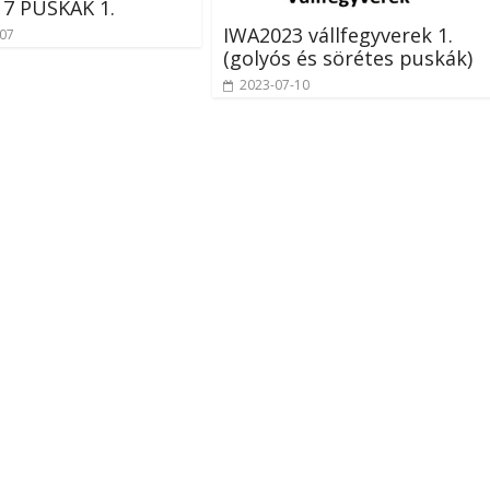
17 PUSKÁK 1.
IWA2023 vállfegyverek 1.
-07
(golyós és sörétes puskák)
2023-07-10