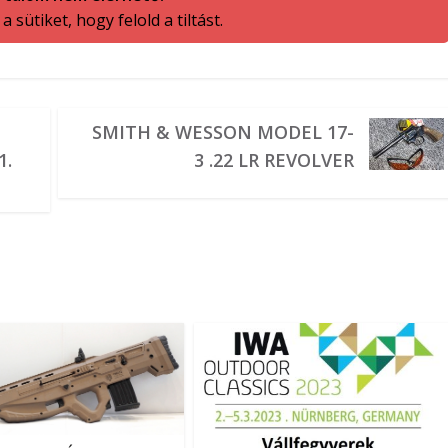
 sütiket, hogy felold a tiltást.
SMITH & WESSON MODEL 17-
1.
3 .22 LR REVOLVER