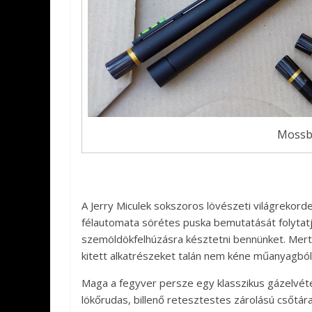
Mossbe
A Jerry Miculek sokszoros lövészeti világrekord
félautomata sörétes puska bemutatását folytat
szemöldökfelhúzásra késztetni bennünket. Mert 
kitett alkatrészeket talán nem kéne műanyagból
Maga a fegyver persze egy klasszikus gázelvéte
lökőrudas, billenő retesztestes zárolású csőtára