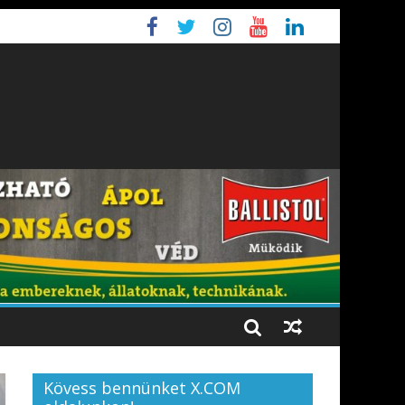
Kövess bennünket X.COM