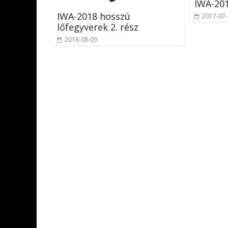
IWA-20
IWA-2018 hosszú
2017-07
lőfegyverek 2. rész
2018-08-09