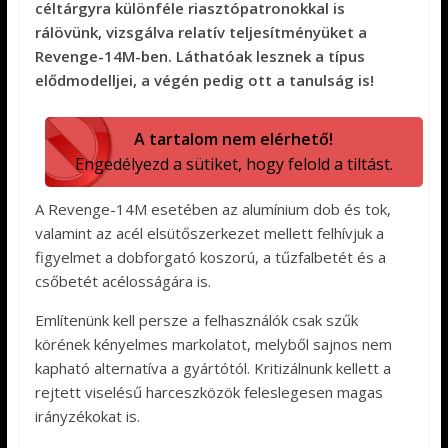
céltárgyra különféle riasztópatronokkal is
rálövünk, vizsgálva relatív teljesítményüket a
Revenge-14M-ben. Láthatóak lesznek a típus
elődmodelljei, a végén pedig ott a tanulság is!
A tartalom nem elérhető!
Engedélyezd a sütiket, hogy felold a tiltást.
A Revenge-14M esetében az alumínium dob és tok,
valamint az acél elsütőszerkezet mellett felhívjuk a
figyelmet a dobforgató koszorú, a tűzfalbetét és a
csőbetét acélosságára is.
Említenünk kell persze a felhasználók csak szűk
körének kényelmes markolatot, melyből sajnos nem
kapható alternatíva a gyártótól. Kritizálnunk kellett a
rejtett viselésű harceszközök feleslegesen magas
irányzékokat is.