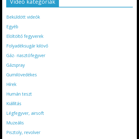
Videó kategóriák
Beküldött videók
Egyéb
Elöltöltő fegyverek
Folyadéksugár kilövő
Gáz- riasztófegyver
Gázspray
Gumilövedékes
Hírek
Humán teszt
Kiállítás
Légfegyver, airsoft
Muzeális
Pisztoly, revolver