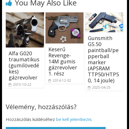
You May Also Like
Gunsmith
GS.50
Keserű
paintball/pe
Alfa G020
Revenge-
pperball
traumatikus
14M gumis
marker
(gumilövedé
gázrevolver
(APSRAM
kes)
1. rész
TTP50/HTP5
gázrevolver
0, 14 joule)
2014-12-02
2015-10-22
2025-04-25
Vélemény, hozzászólás?
Hozzászólás küldéséhez
be kell jelentkezni
.