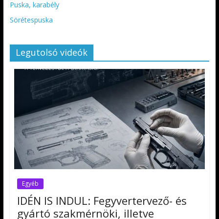
Puska, karabély
Sörétespuska
Legutolsó videók
Egyéb
IDÉN IS INDUL: Fegyvertervező- és
gyártó szakmérnöki, illetve