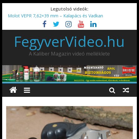
Legutolsó videók:
Molot VEPR 7,62×39 mm – Kalapács és Vadkan
IDÉN IS INDUL: Fegyvertervező- és gyártó szakmérnöki,
illetve szakspecialista képzés!!!
FegyverVideo.hu
IWA2026 – Puskák 1. rész
Ardesa Patriot “FAPADOS” .45 elöltöltő perkussziós pisztoly
AMD-65 oktató METSZET
A Kaliber Magazin videó melléklete