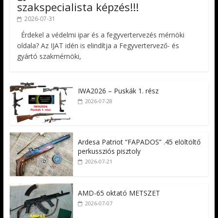
szakspecialista képzés!!!
2026-07-31
Érdekel a védelmi ipar és a fegyvertervezés mérnöki
oldala? Az IJAT idén is elindítja a Fegyvertervező- és
gyártó szakmérnöki,
IWA2026 – Puskák 1. rész
2026-07-28
Ardesa Patriot “FAPADOS” .45 elöltöltő
perkussziós pisztoly
2026-07-21
AMD-65 oktató METSZET
2026-07-07