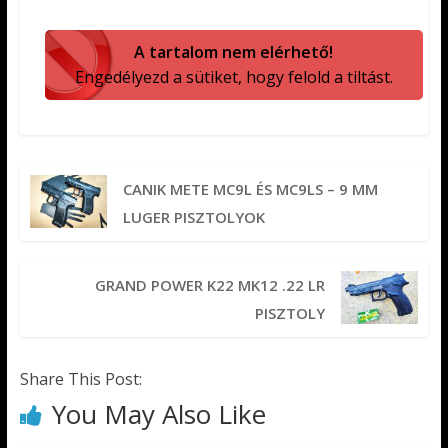
A tartalom nem elérhető!
Engedélyezd a sütiket, hogy felold a tiltást.
CANIK METE MC9L ÉS MC9LS – 9 MM
LUGER PISZTOLYOK
GRAND POWER K22 MK12 .22 LR
PISZTOLY
Share This Post:
You May Also Like