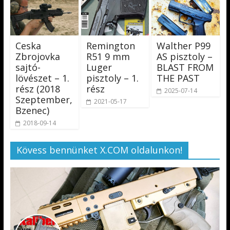
Ceska
Remington
Walther P99
Zbrojovka
R51 9 mm
AS pisztoly –
sajtó-
Luger
BLAST FROM
lövészet – 1.
pisztoly – 1.
THE PAST
rész (2018
rész
2025-07-14
Szeptember,
2021-05-17
Bzenec)
2018-09-14
Kövess bennünket X.COM oldalunkon!