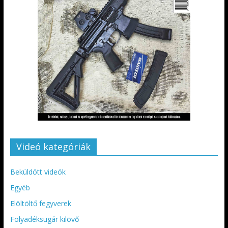
Videó kategóriák
Beküldött videók
Egyéb
Elöltöltő fegyverek
Folyadéksugár kilövő