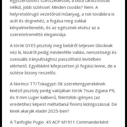
egyszerűsített szétszedéssel, a buta tárbiztosítás
nélkül, jobb sütéssel. Minden csodás? Nem. A
helyretolórugó vezetőrúd műanyag, a tok továbbra is
acél és dögnehéz, a fogása meg sokkal
kényelmetlenebb, és az egésznek elvész az a
szeretetreméltó eleganciája.
A török GYES pisztoly meg belülről teljesen Glocknak
néz ki, kívülről pedig mindenféle vallási, nemzetiségi és
szexuális irányultsághoz passzítható kivitelben
elérhető. Egyébként kifejezetten jó fogású lenne, de a
sütése bizony reszelős.
A Norinco TT/Tokagypt-58 szerelemgyerekének
kinéző pisztoly pedig valójában török Tisas Zigana P9,
és 9 mm Luger kaliberű, felettébb igényes (az
eredetihez képest méltatlanul finom) kidolgozással. De
kinek akarják eladni 2025-ben?
A Tanfoglio Pugio .45 ACP M1911 Commanderként