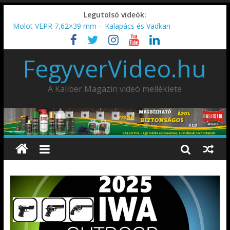
Legutolsó videók:
Molot VEPR 7,62×39 mm – Kalapács és Vadkan
IDÉN IS INDUL: Fegyvertervező- és gyártó szakmérnöki,
illetve szakspecialista képzés!!!
FegyverVideo.hu
IWA2026 – Puskák 1. rész
Ardesa Patriot “FAPADOS” .45 elöltöltő perkussziós pisztoly
AMD-65 oktató METSZET
A Kaliber Magazin videó melléklete