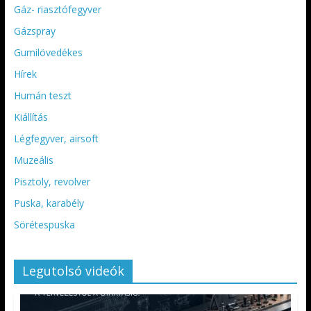
Gáz- riasztófegyver
Gázspray
Gumilövedékes
Hírek
Humán teszt
Kiállítás
Légfegyver, airsoft
Muzeális
Pisztoly, revolver
Puska, karabély
Sörétespuska
Legutolsó videók