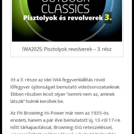
IWA2025: Pisztolyok revolverek – 3. rész
Itt a 3. része az idei IWA fegyverkiállítás rövid
lőfegyver újdonságait bemutató videósorozatunknak.
Ebben részben kicsit olyan “semmi nem az, aminek
látszik” holmik kerültek be.
Az FN Browning Hi-Power már nem az 1935-ös
eredeti, hanem a pár éve bemutatott új, 13-ról 17-re
nőtt tárkapacitással, Browning-SIG reteszeléssel,