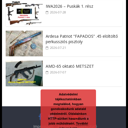
IWA2026 – Puskák 1. rész
2026-07-28
Ardesa Patriot “FAPADOS” .45 elöltöltő
perkussziós pisztoly
2026-07-21
AMD-65 oktató METSZET
2026-07-07
Adatvédelmi
tájékoztatónkban
megtalálod, hogyan
gondoskodunk adataid
védelméről. Oldalainkon
HTTP-sütiket használunk a
jobb működésért.
További
Impresszum
Adatvédelmi tájékoztató