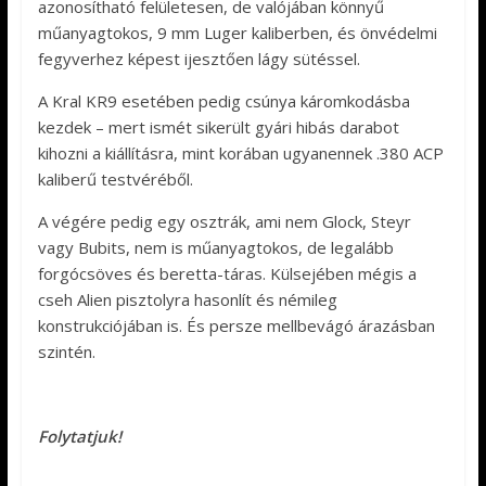
azonosítható felületesen, de valójában könnyű
műanyagtokos, 9 mm Luger kaliberben, és önvédelmi
fegyverhez képest ijesztően lágy sütéssel.
A Kral KR9 esetében pedig csúnya káromkodásba
kezdek – mert ismét sikerült gyári hibás darabot
kihozni a kiállításra, mint korában ugyanennek .380 ACP
kaliberű testvéréből.
A végére pedig egy osztrák, ami nem Glock, Steyr
vagy Bubits, nem is műanyagtokos, de legalább
forgócsöves és beretta-táras. Külsejében mégis a
cseh Alien pisztolyra hasonlít és némileg
konstrukciójában is. És persze mellbevágó árazásban
szintén.
Folytatjuk!