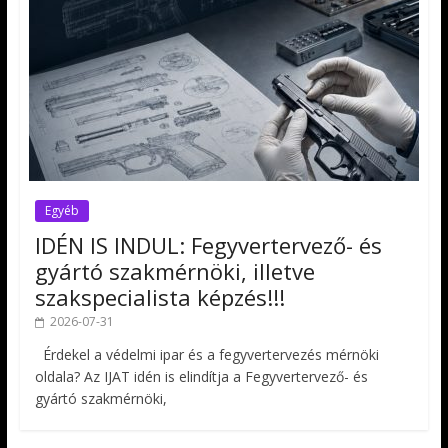
Egyéb
IDÉN IS INDUL: Fegyvertervező- és
gyártó szakmérnöki, illetve
szakspecialista képzés!!!
2026-07-31
Érdekel a védelmi ipar és a fegyvertervezés mérnöki
oldala? Az IJAT idén is elindítja a Fegyvertervező- és
gyártó szakmérnöki,