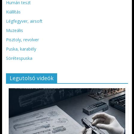
Humán teszt
Kiállítás
Légfegyver, airsoft
Muzeális
Pisztoly, revolver
Puska, karabély
Sörétespuska
Legutolsó videók