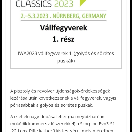
IWA2023 vállfegyverek 1. (golyós és sörétes
puskák)
A pisztoly és revolver újdonságok-érdekességek
lezárása után következzenek a vállfegyverek, vagyis
póriasabbak a golyós és sörétes puskák.
A csehek nagy dobása lehet (ha megbízhatóan
működik kommersz lőszerekkel) a Scorpion Evo3 S1
.22 Long Rifle kaliberű kistestvére, mely méretben