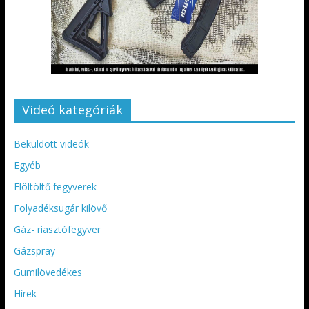
Videó kategóriák
Beküldött videók
Egyéb
Elöltöltő fegyverek
Folyadéksugár kilövő
Gáz- riasztófegyver
Gázspray
Gumilövedékes
Hírek