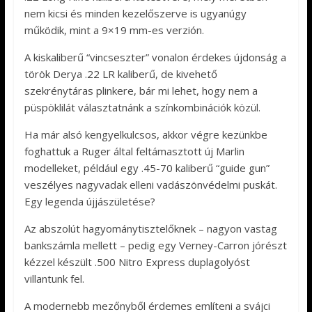
nem kicsi és minden kezelőszerve is ugyanúgy
működik, mint a 9×19 mm-es verzión.
A kiskaliberű “vincseszter” vonalon érdekes újdonság a
török Derya .22 LR kaliberű, de kivehető
szekrénytáras plinkere, bár mi lehet, hogy nem a
püspöklilát választatnánk a színkombinációk közül.
Ha már alsó kengyelkulcsos, akkor végre kezünkbe
foghattuk a Ruger által feltámasztott új Marlin
modelleket, például egy .45-70 kaliberű “guide gun”
veszélyes nagyvadak elleni vadászönvédelmi puskát.
Egy legenda újjászületése?
Az abszolút hagyománytisztelőknek – nagyon vastag
bankszámla mellett – pedig egy Verney-Carron jórészt
kézzel készült .500 Nitro Express duplagolyóst
villantunk fel.
A modernebb mezőnyből érdemes említeni a svájci