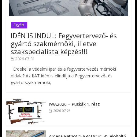
Egyéb
IDÉN IS INDUL: Fegyvertervező- és
gyártó szakmérnöki, illetve
szakspecialista képzés!!!
2026-07-31
Érdekel a védelmi ipar és a fegyvertervezés mérnöki
oldala? Az IJAT idén is elindítja a Fegyvertervező- és
gyártó szakmérnöki,
IWA2026 – Puskák 1. rész
2026-07-28
Ardesa Patriot “FAPADOS” .45 elöltöltő