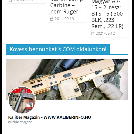
Magyar AR-
Carbine –
15 – 2. rész:
nem Ruger!
BTS-15 (.300
BLK, .223
2011-09-19
Rem., .22 LR)
2021-08-12
Kövess bennünket X.COM oldalunkon!