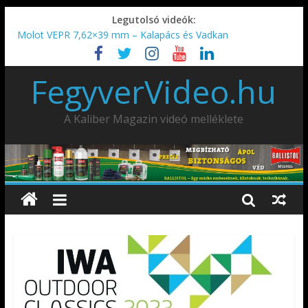
Legutolsó videók:
Molot VEPR 7,62×39 mm – Kalapács és Vadkan
IDÉN IS INDUL: Fegyvertervező- és gyártó szakmérnöki,
illetve szakspecialista képzés!!!
FegyverVideo.hu
IWA2026 – Puskák 1. rész
Ardesa Patriot “FAPADOS” .45 elöltöltő perkussziós pisztoly
AMD-65 oktató METSZET
A Kaliber Magazin videó melléklete