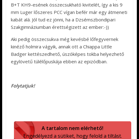
B+T KH9-esének összecsukható kivitelét, így a kis 9
mm Luger lőszeres PCC vígan befér már egy átmeneti
kabát alá. Jól tud ez jönni, ha a Dzsémszbondipari
Szakgimnáziumban érettségizett az ember:-))
Aki pedig összecsukva még kevésbé lőfegyvernek
kinéző holmira vágyik, annak ott a Chiappa Little
Badger kettészedhető, úszóképes tokba helyezhető
egylövetű túlélőpuskája ebben az epizódban.
Folytatjuk!
A tartalom nem elérhető!
Engedélyezd a sütiket, hogy felold a tiltást.