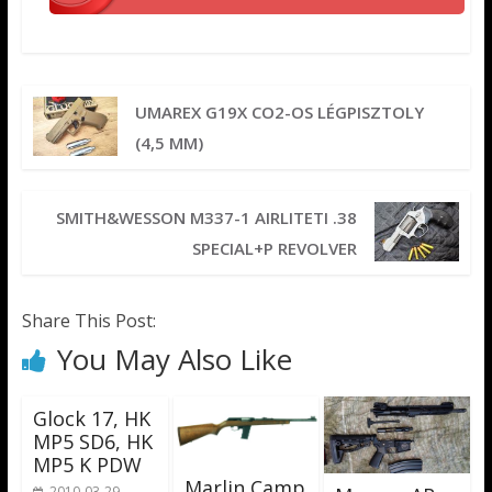
UMAREX G19X CO2-OS LÉGPISZTOLY
(4,5 MM)
SMITH&WESSON M337-1 AIRLITETI .38
SPECIAL+P REVOLVER
Share This Post:
You May Also Like
Glock 17, HK
MP5 SD6, HK
MP5 K PDW
Marlin Camp
2010-03-29