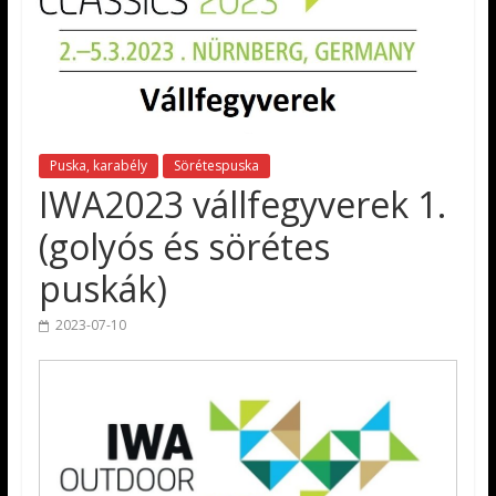
Puska, karabély
Sörétespuska
IWA2023 vállfegyverek 1.
(golyós és sörétes
puskák)
2023-07-10