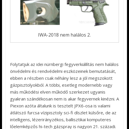
IWA-2018 nem halálos 2.
Folytatjuk az idei nürnbergi fegyverkiállítás nem halálos
önvédelmi és rendvédelmi eszközeinek bemutatását,
ebben a részben csak néhány lesz a jól megszokott
gázpisztolyokból. A többi, esetleg modernebb vagy
más működési elven működő szerkezet ugyanis
gyakran szándékosan nem is akar fegyvernek kinézni. A
Piexon azóta általunk is tesztelt JPX6-osa is valami
átlátszó furcsa vízipisztoly sci-fi díszlet külsőre, de az
intelligens, lézerirányzékos, ballisztikai komputeres
lőelemképzős hi-tech gázspray is nagyon 21. századi.