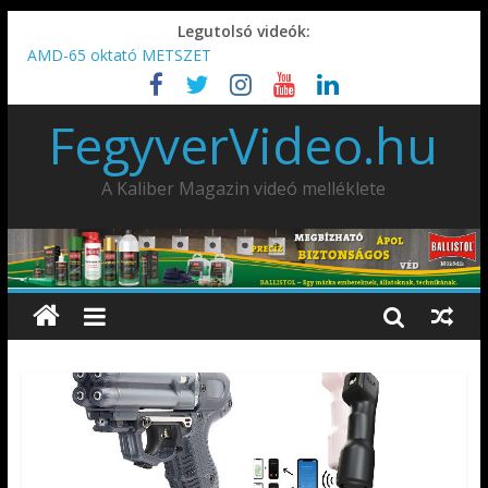
Legutolsó videók:
AMD-65 oktató METSZET
Umarex TPX50 .50 paintball/pepperball/traumatikus marker
IDÉN IS INDUL: Fegyvertervező- és gyártó szakmérnöki,
FegyverVideo.hu
illetve szakspecialista képzés!!!
IWA2026 – Puskák 1. rész
Ardesa Patriot “FAPADOS” .45 elöltöltő perkussziós pisztoly
A Kaliber Magazin videó melléklete