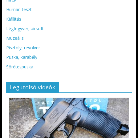
Humán teszt
Kiállítás
Légfegyver, airsoft
Muzeális
Pisztoly, revolver
Puska, karabély
Sörétespuska
Legutolsó videók