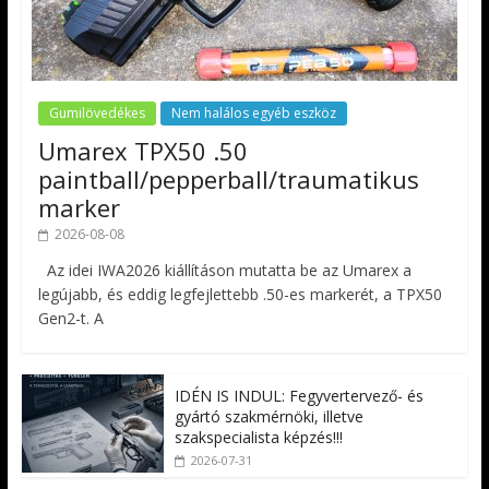
Gumilövedékes
Nem halálos egyéb eszköz
Umarex TPX50 .50
paintball/pepperball/traumatikus
marker
2026-08-08
Az idei IWA2026 kiállításon mutatta be az Umarex a
legújabb, és eddig legfejlettebb .50-es markerét, a TPX50
Gen2-t. A
IDÉN IS INDUL: Fegyvertervező- és
gyártó szakmérnöki, illetve
szakspecialista képzés!!!
2026-07-31