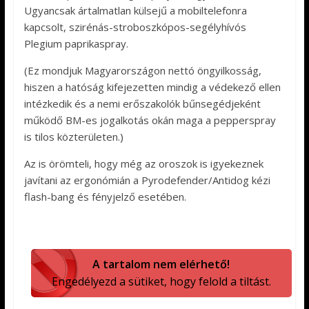
Ugyancsak ártalmatlan külsejű a mobiltelefonra
kapcsolt, szirénás-stroboszkópos-segélyhívós
Plegium paprikaspray.
(Ez mondjuk Magyarországon nettó öngyilkosság,
hiszen a hatóság kifejezetten mindig a védekező ellen
intézkedik és a nemi erőszakolók bűnsegédjeként
működő BM-es jogalkotás okán maga a pepperspray
is tilos közterületen.)
Az is örömteli, hogy még az oroszok is igyekeznek
javítani az ergonómián a Pyrodefender/Antidog kézi
flash-bang és fényjelző esetében.
A tartalom nem elérhető!
Engedélyezd a sütiket, hogy felold a tiltást.