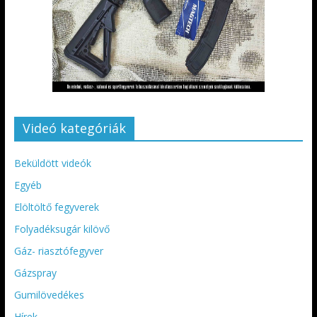
Videó kategóriák
Beküldött videók
Egyéb
Elöltöltő fegyverek
Folyadéksugár kilövő
Gáz- riasztófegyver
Gázspray
Gumilövedékes
Hírek