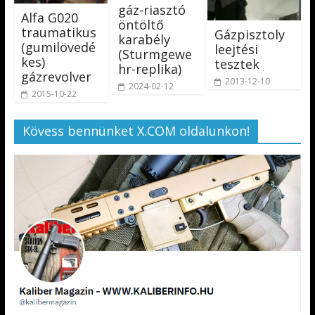
gáz-riasztó
Alfa G020
öntöltő
traumatikus
Gázpisztoly
karabély
(gumilövedé
leejtési
(Sturmgewe
kes)
tesztek
hr-replika)
gázrevolver
2013-12-10
2024-02-12
2015-10-22
Kövess bennünket X.COM oldalunkon!