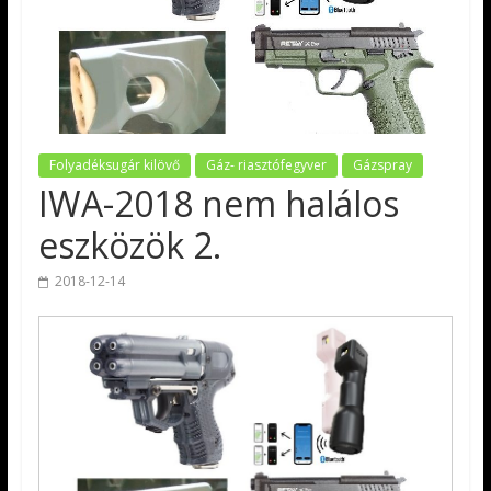
Folyadéksugár kilövő
Gáz- riasztófegyver
Gázspray
IWA-2018 nem halálos
eszközök 2.
2018-12-14