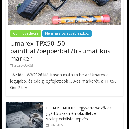
Gumilövedékes
Nem halálos egyéb eszköz
Umarex TPX50 .50
paintball/pepperball/traumatikus
marker
2026-08-08
Az idei IWA2026 kiállításon mutatta be az Umarex a
legújabb, és eddig legfejlettebb .50-es markerét, a TPX50
Gen2-t. A
IDÉN IS INDUL: Fegyvertervező- és
gyártó szakmérnöki, illetve
szakspecialista képzés!!!
2026-07-31