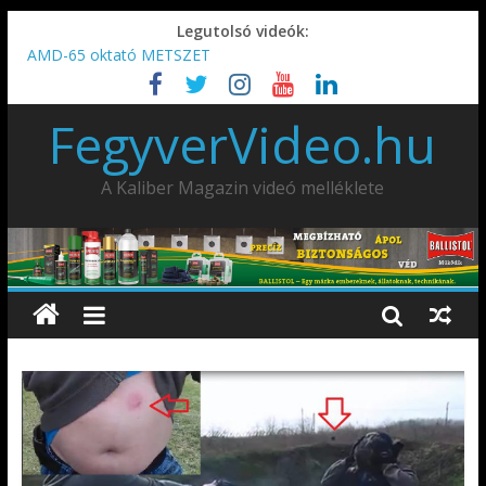
Legutolsó videók:
AMD-65 oktató METSZET
Umarex TPX50 .50 paintball/pepperball/traumatikus marker
IDÉN IS INDUL: Fegyvertervező- és gyártó szakmérnöki,
FegyverVideo.hu
illetve szakspecialista képzés!!!
IWA2026 – Puskák 1. rész
Ardesa Patriot “FAPADOS” .45 elöltöltő perkussziós pisztoly
A Kaliber Magazin videó melléklete