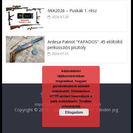
IWA2026 – Puskák 1. rész
2026-07-28
Ardesa Patriot “FAPADOS” .45 elöltöltő
perkussziós pisztoly
2026-07-21
Adatvédelmi
tájékoztatónkban
megtalálod, hogyan
gondoskodunk adataid
védelméről. Oldalainkon
HTTP-sütiket használunk a
jobb működésért.
További
Impresszum
Adatvédelmi tájékoztató
információk
Copyright © 2010 - 2026
FegyverVideo.hu
. Minden jog
Elfogadom
fenntartva.