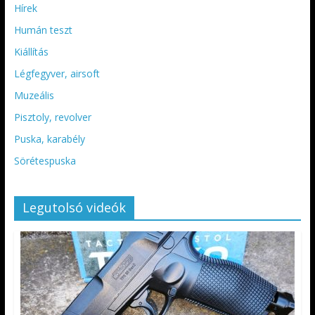
Hírek
Humán teszt
Kiállítás
Légfegyver, airsoft
Muzeális
Pisztoly, revolver
Puska, karabély
Sörétespuska
Legutolsó videók