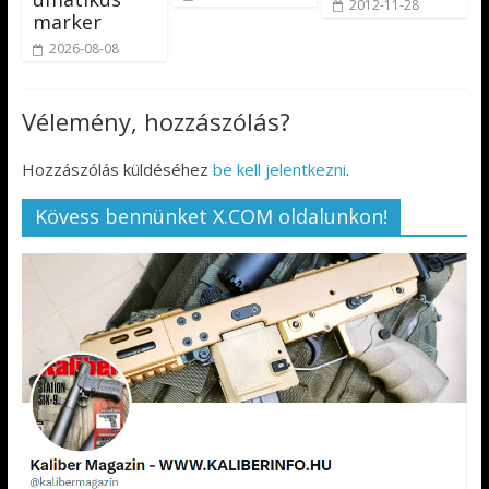
2012-11-28
marker
2026-08-08
Vélemény, hozzászólás?
Hozzászólás küldéséhez
be kell jelentkezni
.
Kövess bennünket X.COM oldalunkon!