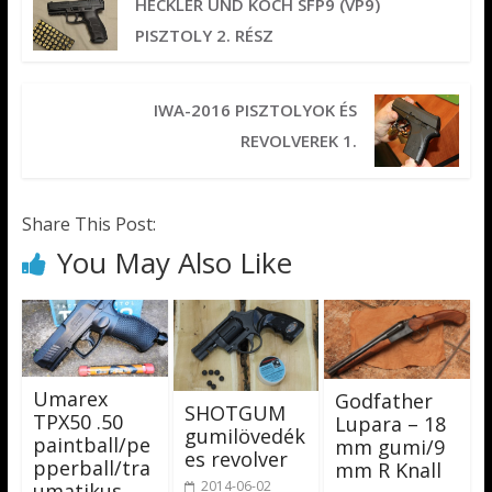
HECKLER UND KOCH SFP9 (VP9)
PISZTOLY 2. RÉSZ
IWA-2016 PISZTOLYOK ÉS
REVOLVEREK 1.
Share This Post:
You May Also Like
Umarex
Godfather
SHOTGUM
TPX50 .50
Lupara – 18
gumilövedék
paintball/pe
mm gumi/9
es revolver
pperball/tra
mm R Knall
2014-06-02
umatikus