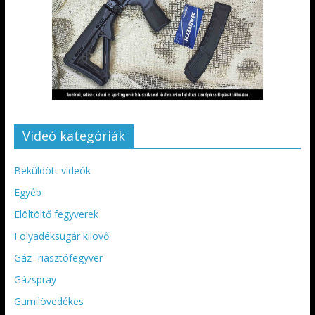
Videó kategóriák
Beküldött videók
Egyéb
Elöltöltő fegyverek
Folyadéksugár kilövő
Gáz- riasztófegyver
Gázspray
Gumilövedékes