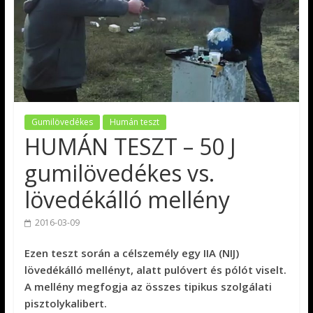
Gumilövedékes
Humán teszt
HUMÁN TESZT – 50 J
gumilövedékes vs.
lövedékálló mellény
2016-03-09
Ezen teszt során a célszemély egy IIA (NIJ)
lövedékálló mellényt, alatt pulóvert és pólót viselt.
A mellény megfogja az összes tipikus szolgálati
pisztolykalibert.