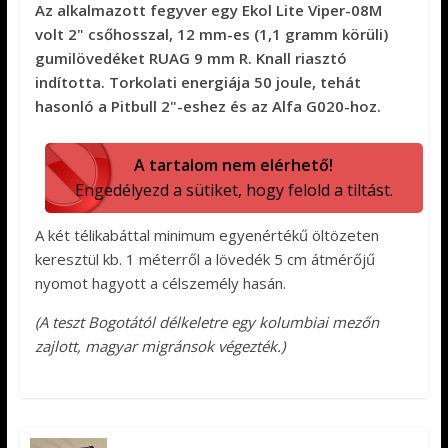
Az alkalmazott fegyver egy Ekol Lite Viper-08M
volt 2" csőhosszal, 12 mm-es (1,1 gramm körüli)
gumilövedéket RUAG 9 mm R. Knall riasztó
indította. Torkolati energiája 50 joule, tehát
hasonló a Pitbull 2"-eshez és az Alfa G020-hoz.
A tartalom nem elérhető!
Engedélyezd a sütiket, hogy felold a tiltást.
A két télikabáttal minimum egyenértékű öltözeten
keresztül kb. 1 méterről a lövedék 5 cm átmérőjű
nyomot hagyott a célszemély hasán.
(A teszt Bogotától délkeletre egy kolumbiai mezőn
zajlott, magyar migránsok végezték.)