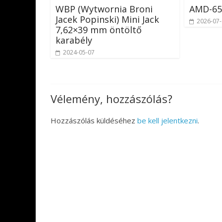
WBP (Wytwornia Broni
AMD-65
Jacek Popinski) Mini Jack
2026-07
7,62×39 mm öntöltő
karabély
2024-05-07
Vélemény, hozzászólás?
Hozzászólás küldéséhez
be kell jelentkezni
.