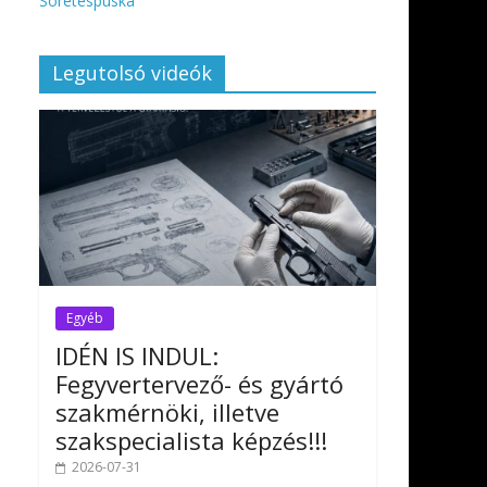
Sörétespuska
Legutolsó videók
Egyéb
IDÉN IS INDUL:
Fegyvertervező- és gyártó
szakmérnöki, illetve
szakspecialista képzés!!!
2026-07-31