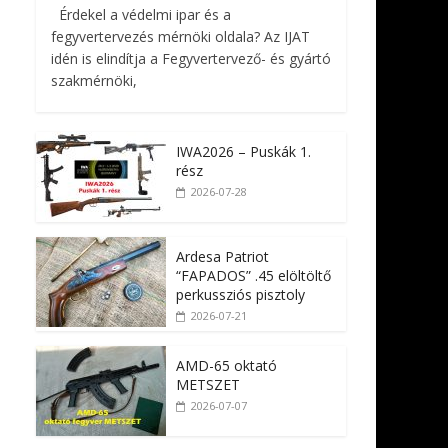
Érdekel a védelmi ipar és a
fegyvertervezés mérnöki oldala? Az IJAT
idén is elindítja a Fegyvertervező- és gyártó
szakmérnöki,
IWA2026 – Puskák 1.
rész
2026-07-28
Ardesa Patriot
“FAPADOS” .45 elöltöltő
perkussziós pisztoly
2026-07-21
AMD-65 oktató
METSZET
2026-07-07