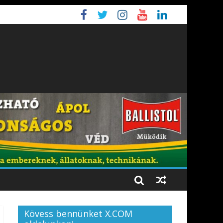
Kövess bennünket X.COM