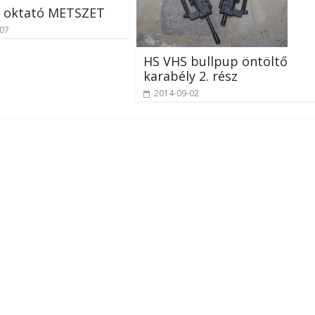
 oktató METSZET
-07
HS VHS bullpup öntöltő
karabély 2. rész
2014-09-02