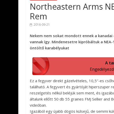
Northeastern Arms NE
Rem
2016-09-21
Nekem nem sokat mondott ennek a kanadai 
vannak így. Mindenesetre kipróbáltuk a NEA-1
öntöltő karabélyukat
A ta
Engedélyezd a
Ez a fegyver direkt gázelvételes, 10,5″-es csőh
található. A fegyvert és gyártóját hiperszuper r
reszelgetés nélkül beléjük sem ment, és igazá
általunk ellőtt 50 db 55 graines FMJ Sellier and 
videóban.
Igazából egy újabb dögös külsejű, de semmi kül