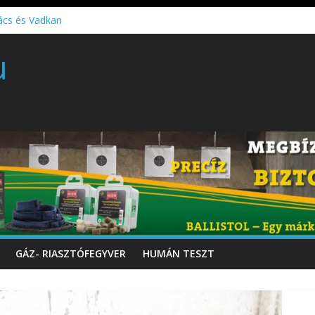
ács és Vadkan
 gyártó szakmérnöki, illetve szakspecialista képzés!!!
u
töltő perkussziós pisztoly
GÁZ- RIASZTÓFEGYVER
HUMÁN TESZT