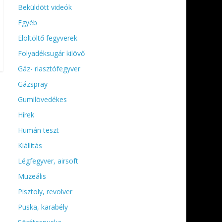
Beküldött videók
Egyéb
Elöltöltő fegyverek
Folyadéksugár kilövő
Gáz- riasztófegyver
Gázspray
Gumilövedékes
Hírek
Humán teszt
Kiállítás
Légfegyver, airsoft
Muzeális
Pisztoly, revolver
Puska, karabély