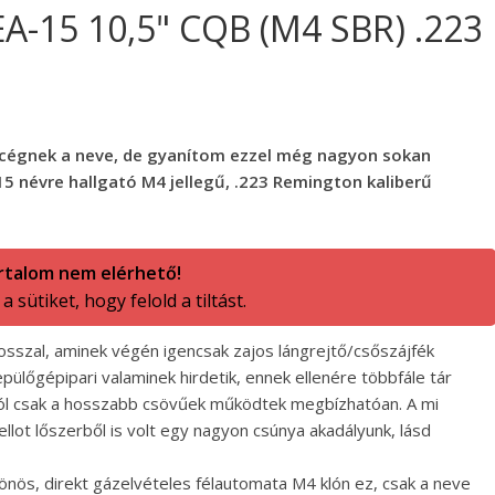
A-15 10,5" CQB (M4 SBR) .223
cégnek a neve, de gyanítom ezzel még nagyon sokan
5 névre hallgató M4 jellegű, .223 Remington kaliberű
rtalom nem elérhető!
 sütiket, hogy felold a tiltást.
osszal, aminek végén igencsak zajos lángrejtő/csőszájfék
epülőgépipari valaminek hirdetik, ennek ellenére többfále tár
ból csak a hosszabb csövűek működtek megbízhatóan. A mi
Bellot lőszerből is volt egy nagyon csúnya akadályunk, lásd
önös, direkt gázelvételes félautomata M4 klón ez, csak a neve