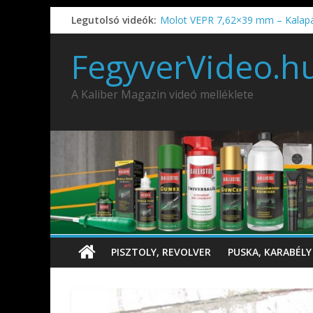
Legutolsó videók:
Molot VEPR 7,62×39 mm – Kalap
IDÉN IS INDUL: Fegyvertervező- és
IWA2026 – Puskák 1. rész
FegyverVideo.h
Ardesa Patriot “FAPADOS” .45 elöl
AMD-65 oktató METSZET
A Kaliber Magazin videó melléklete
PISZTOLY, REVOLVER
PUSKA, KARABÉLY