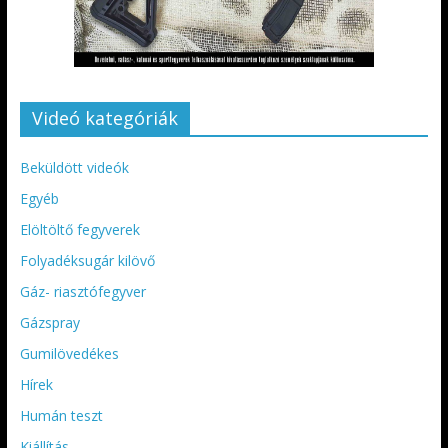
Videó kategóriák
Beküldött videók
Egyéb
Elöltöltő fegyverek
Folyadéksugár kilövő
Gáz- riasztófegyver
Gázspray
Gumilövedékes
Hírek
Humán teszt
Kiállítás