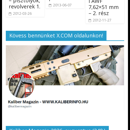
– pisztolyok,
l AWF
2013-06-07
revolverek 1.
7,62×51 mm
– 2. rész
2012-03-26
2012-11-27
Kövess bennünket X.COM oldalunkon!