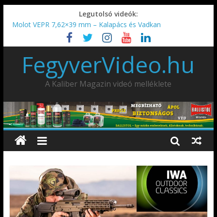
Legutolsó videók:
Molot VEPR 7,62×39 mm – Kalapács és Vadkan
IDÉN IS INDUL: Fegyvertervező- és gyártó szakmérnöki,
illetve szakspecialista képzés!!!
FegyverVideo.hu
IWA2026 – Puskák 1. rész
Ardesa Patriot “FAPADOS” .45 elöltöltő perkussziós pisztoly
AMD-65 oktató METSZET
A Kaliber Magazin videó melléklete