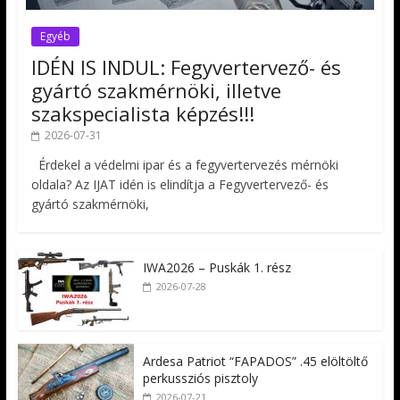
Egyéb
IDÉN IS INDUL: Fegyvertervező- és
gyártó szakmérnöki, illetve
szakspecialista képzés!!!
2026-07-31
Érdekel a védelmi ipar és a fegyvertervezés mérnöki
oldala? Az IJAT idén is elindítja a Fegyvertervező- és
gyártó szakmérnöki,
IWA2026 – Puskák 1. rész
2026-07-28
Ardesa Patriot “FAPADOS” .45 elöltöltő
perkussziós pisztoly
2026-07-21