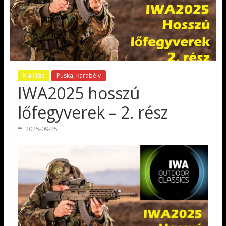
Kiállítás
Puska, karabély
IWA2025 hosszú
lőfegyverek – 2. rész
2025-09-25