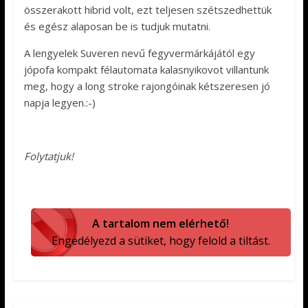
összerakott hibrid volt, ezt teljesen szétszedhettük
és egész alaposan be is tudjuk mutatni.
A lengyelek Suveren nevű fegyvermárkájától egy
jópofa kompakt félautomata kalasnyikovot villantunk
meg, hogy a long stroke rajongóinak kétszeresen jó
napja legyen.:-)
Folytatjuk!
A tartalom nem elérhető!
Engedélyezd a sütiket, hogy felold a tiltást.