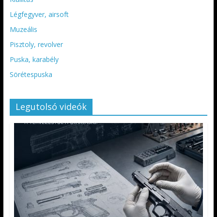
Légfegyver, airsoft
Muzeális
Pisztoly, revolver
Puska, karabély
Sörétespuska
Legutolsó videók