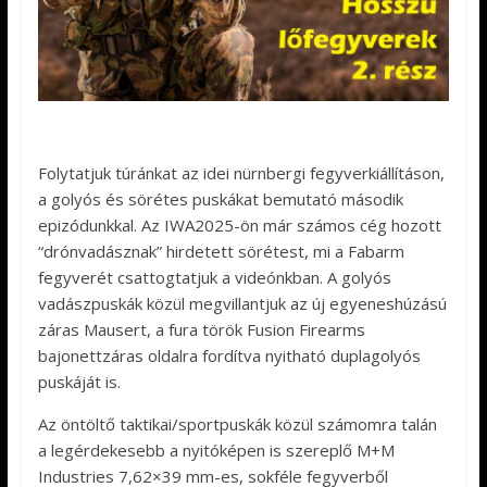
Folytatjuk túránkat az idei nürnbergi fegyverkiállításon,
a golyós és sörétes puskákat bemutató második
epizódunkkal. Az IWA2025-ön már számos cég hozott
“drónvadásznak” hirdetett sörétest, mi a Fabarm
fegyverét csattogtatjuk a videónkban. A golyós
vadászpuskák közül megvillantjuk az új egyeneshúzású
záras Mausert, a fura török Fusion Firearms
bajonettzáras oldalra fordítva nyitható duplagolyós
puskáját is.
Az öntöltő taktikai/sportpuskák közül számomra talán
a legérdekesebb a nyitóképen is szereplő M+M
Industries 7,62×39 mm-es, sokféle fegyverből